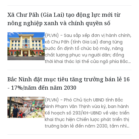
tiêu được đặt ra nhằm rút ngắn thời
gian giải quyết, tăng sự hài lòng của
Xã Chư Păh (Gia Lai) tạo động lực mới từ
người dân và doanh nghiệp.
nông nghiệp xanh và chính quyền số
(PLVN) - Sau sắp xếp đơn vị hành chính,
xã Chư Păh (tỉnh Gia Lai) đang từng
bước ổn định tổ chức bộ máy, nâng
chất lượng phục vụ người dân; đồng
thời khai thác lợi thế cửa ngõ phía Bắc,
nông nghiệp công nghệ cao và bản sắc
văn hóa Jrai để mở rộng không gian
Bắc Ninh đặt mục tiêu tăng trưởng bán lẻ 16
phát triển.
- 17%/năm đến năm 2030
(PLVN) - Phó Chủ tịch UBND tỉnh Bắc
Ninh Phạm Văn Thịnh vừa ký, ban hành
Kế hoạch số 293/KH-UBND về việc triển
khai thực hiện Chiến lược phát triển thị
trường bán lẻ đến năm 2030, tầm nhìn
đến năm 2050 trên địa bàn tỉnh Bắc