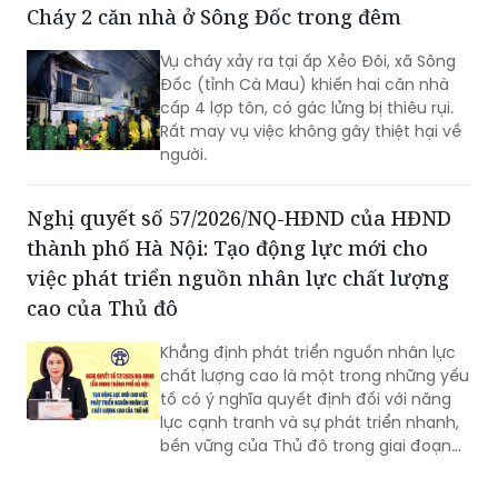
Ninh.
Cháy 2 căn nhà ở Sông Đốc trong đêm
Vụ cháy xảy ra tại ấp Xẻo Đôi, xã Sông
Đốc (tỉnh Cà Mau) khiến hai căn nhà
cấp 4 lợp tôn, có gác lửng bị thiêu rụi.
Rất may vụ việc không gây thiệt hại về
người.
Nghị quyết số 57/2026/NQ-HĐND của HĐND
thành phố Hà Nội: Tạo động lực mới cho
việc phát triển nguồn nhân lực chất lượng
cao của Thủ đô
Khẳng định phát triển nguồn nhân lực
chất lượng cao là một trong những yếu
tố có ý nghĩa quyết định đối với năng
lực cạnh tranh và sự phát triển nhanh,
bền vững của Thủ đô trong giai đoạn
mới, Phó Giám đốc Sở Nội vụ thành phố
Hà Nội Ngô Minh Hoàng cho rằng, điểm