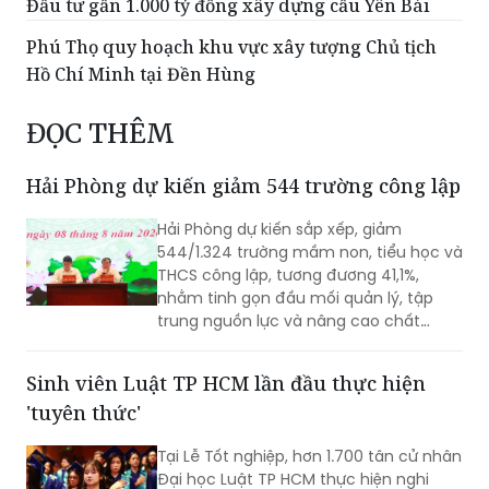
Đầu tư gần 1.000 tỷ đồng xây dựng cầu Yên Bái
Phú Thọ quy hoạch khu vực xây tượng Chủ tịch
Hồ Chí Minh tại Đền Hùng
ĐỌC THÊM
Hải Phòng dự kiến giảm 544 trường công lập
Hải Phòng dự kiến sắp xếp, giảm
544/1.324 trường mầm non, tiểu học và
THCS công lập, tương đương 41,1%,
nhằm tinh gọn đầu mối quản lý, tập
trung nguồn lực và nâng cao chất
lượng giáo dục. Việc sắp xếp phải hoàn
thành trước ngày 20/8/2026.
Sinh viên Luật TP HCM lần đầu thực hiện
'tuyên thức'
Tại Lễ Tốt nghiệp, hơn 1.700 tân cử nhân
Đại học Luật TP HCM thực hiện nghi