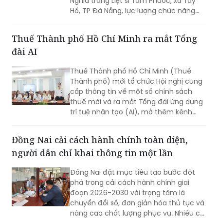
Nghĩa trang Liệt sĩ Tam Phước, xã Tây
Hồ, TP Đà Nẵng, lực lượng chức năng
phát hiện nhiều di vật, trong đó đáng
chú ý có di ảnh một phụ nữ.
Thuế Thành phố Hồ Chí Minh ra mắt Tổng
đài AI
Thuế Thành phố Hồ Chí Minh (Thuế
Thành phố) mới tổ chức Hội nghị cung
cấp thông tin về một số chính sách
thuế mới và ra mắt Tổng đài ứng dụng
trí tuệ nhân tạo (AI), mở thêm kênh
cung cấp thông tin thuế qua nền tảng
thanh toán số.
Đồng Nai cải cách hành chính toàn diện,
người dân chỉ khai thông tin một lần
Đồng Nai đặt mục tiêu tạo bước đột
phá trong cải cách hành chính giai
đoạn 2026-2030 với trọng tâm là
chuyển đổi số, đơn giản hóa thủ tục và
nâng cao chất lượng phục vụ. Nhiều chỉ