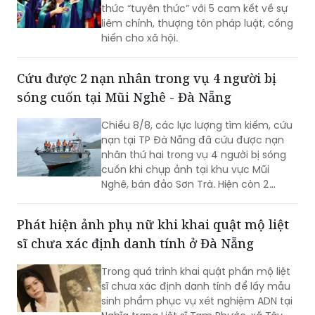
thức “tuyên thức” với 5 cam kết về sự
liêm chính, thượng tôn pháp luật, cống
hiến cho xã hội.
Cứu được 2 nạn nhân trong vụ 4 người bị
sóng cuốn tại Mũi Nghê - Đà Nẵng
Chiều 8/8, các lực lượng tìm kiếm, cứu
nạn tại TP Đà Nẵng đã cứu được nạn
nhân thứ hai trong vụ 4 người bị sóng
cuốn khi chụp ảnh tại khu vực Mũi
Nghê, bán đảo Sơn Trà. Hiện còn 2
người chưa tìm thấy.
Phát hiện ảnh phụ nữ khi khai quật mộ liệt
sĩ chưa xác định danh tính ở Đà Nẵng
Trong quá trình khai quật phần mộ liệt
sĩ chưa xác định danh tính để lấy mẫu
sinh phẩm phục vụ xét nghiệm ADN tại