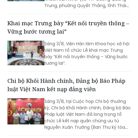
Trung, phường Quyết Thắng, tỉnh Thái
Nguyên) cho người mua trúng đấu giá
theo quy định của pháp luật. Đây là vụ
Khai mạc Trưng bày “Kết nối truyền thống –
án kinh doanh, thương mại có giá trị
Vững bước tương lai”
lớn, việc tổ chức thi hành kéo dài gần 3
năm do phát sinh nhiều khó khăn,
Sáng 3/8, Viện Hàn lâm Khoa học xã hội
vướng mắc.
Việt Nam tổ chức Lễ khai mạc Trưng
bày “Kết nối truyền thống – Vững bước
tương lai”.
Chi bộ Khối Hành chính, Đảng bộ Báo Pháp
luật Việt Nam kết nạp đảng viên
Sáng 3/8, tại Cuộc họp Chi bộ thường
kỳ, Chi bộ Khối Hành chính, Đảng bộ Báo
Pháp luật Việt Nam đã long trọng tổ
chức Lễ kết nạp quần chúng ưu tú
Nguyễn Xuân Trường (Ban Thư ký tòa
soạn) vào Đảng.