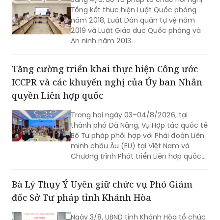
Tổng kết thực hiện Luật Quốc phòng
năm 2018, Luật Dân quân tự vệ năm
2019 và Luật Giáo dục Quốc phòng và
An ninh năm 2013.
Tăng cường triển khai thực hiện Công ước
ICCPR và các khuyến nghị của Ủy ban Nhân
quyền Liên hợp quốc
Trong hai ngày 03–04/8/2026, tại
thành phố Đà Nẵng, Vụ Hợp tác quốc tế
Bộ Tư pháp phối hợp với Phái đoàn Liên
minh châu Âu (EU) tại Việt Nam và
Chương trình Phát triển Liên hợp quốc
(UNDP) tại Việt Nam tổ chức Hội thảo
về thực hiện các khuyến nghị của Ủy
Bà Lý Thụy Ý Uyên giữ chức vụ Phó Giám
ban Nhân quyền Liên hợp quốc đối với
đốc Sở Tư pháp tỉnh Khánh Hòa
Báo cáo định kỳ lần thứ tư của Việt
Nam về thực hiện Công ước quốc tế về
Ngày 3/8, UBND tỉnh Khánh Hòa tổ chức
các quyền dân sự và chính trị (ICCPR)