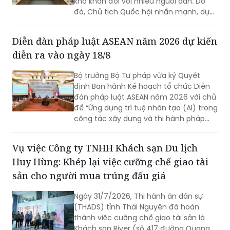
khó khăn đối với nhiều người dân. Do
đó, Chủ tịch Quốc hội nhấn mạnh, dự
thảo Luật Phổ biến, giáo dục pháp luật
(sửa đổi) cần nghiên cứu quy định rõ
Diễn đàn pháp luật ASEAN năm 2026 dự kiến
việc xây dựng hệ sinh thái số quốc gia
diễn ra vào ngày 18/8
về phổ biến, giáo dục pháp luật.
Bộ trưởng Bộ Tư pháp vừa ký Quyết
định Ban hành Kế hoạch tổ chức Diễn
đàn pháp luật ASEAN năm 2026 với chủ
đề “Ứng dụng trí tuệ nhân tạo (AI) trong
công tác xây dựng và thi hành pháp
luật trong kỷ nguyên số”. Diễn đàn dự
kiến sẽ diễn ra vào ngày 18/8 tới.
Vụ việc Công ty TNHH Khách sạn Du lịch
Huy Hùng: Khép lại việc cưỡng chế giao tài
sản cho người mua trúng đấu giá
Ngày 31/7/2026, Thi hành án dân sự
(THADS) tỉnh Thái Nguyên đã hoàn
thành việc cưỡng chế giao tài sản là
Khách sạn River (số 417 đường Quang