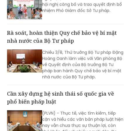
hội nghị công bố và trao quyết định bổ
và Hội nghị tập huấn về thực hiện Công
nhiệm Phó Giám đốc Sở Tư pháp.
ước ICCPR. Đây là chuỗi hoạt động
được triển khai trong khuôn khổ Dự án
“Tăng cường pháp luật và tư pháp tại
Việt Nam giai đoạn II” (EU JULE II), góp
Rà soát, hoàn thiện Quy chế bảo vệ bí mật
phần nâng cao năng lực của các cơ
nhà nước của Bộ Tư pháp
quan, tổ chức trong việc thực hiện các
cam kết quốc tế của Việt Nam về
Chiều 3/8, Thứ trưởng Bộ Tư pháp Đặng
quyền con người.
Hoàng Oanh làm việc với Văn phòng Bộ
về Quyết định của Bộ trưởng Bộ Tư
pháp ban hành Quy chế bảo vệ bí mật
nhà nước của Bộ Tư pháp.
Cần xây dựng hệ sinh thái số quốc gia về
phổ biến pháp luật
(PLVN) - Thực tế, việc tìm kiếm, tiếp
cận và hiểu các văn bản pháp luật hiện
nay vẫn chưa thực sự thuận lợi, còn