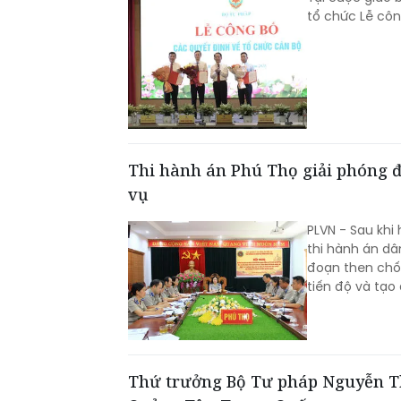
tổ chức Lễ côn
Thi hành án Phú Thọ giải phóng đi
vụ
PLVN - Sau khi
thi hành án dâ
đoạn then chốt
tiến độ và tạo
Thứ trưởng Bộ Tư pháp Nguyễn Th