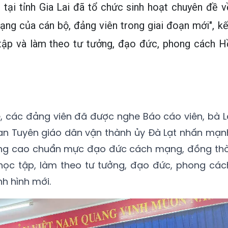
tại tỉnh Gia Lai đã tổ chức sinh hoạt chuyên đề v
g của cán bộ, đảng viên trong giai đoạn mới", kế
tập và làm theo tư tưởng, đạo đức, phong cách H
ề, các đảng viên đã được nghe Báo cáo viên, bà L
an Tuyên giáo dân vận thành ủy Đà Lạt nhấn mạn
âng cao chuẩn mực đạo đức cách mạng, đồng thờ
học tập, làm theo tư tưởng, đạo đức, phong các
nh hình mới.