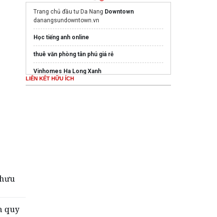
Trang chủ đầu tư Da Nang
Downtown
danangsundowntown.vn
Học tiếng anh online
thuê văn phòng tân phú giá rẻ
Vinhomes Ha Long Xanh
LIÊN KẾT HỮU ÍCH
Bất động sản
Ghế Massage PoongSan chính hãng
poongsankorea.vn
Mua nước hoa chính hãng tại
Tprofumo.com
Mua nước hoa chính hãng tại
Tprofumo.com
Mẫu
thiết kế văn phòng nhỏ
đẹp
 hưu
n quy