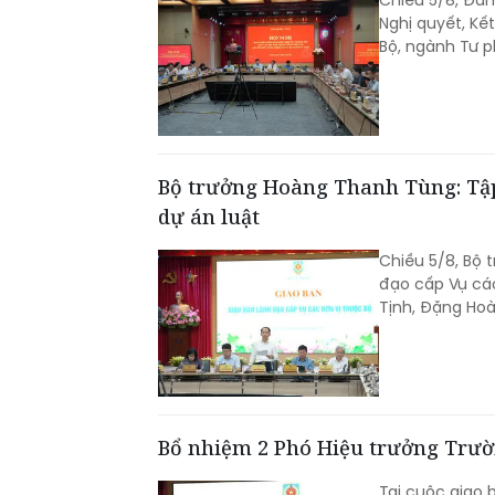
Chiều 5/8, Đảng
Nghị quyết, Kế
Bộ, ngành Tư p
Bộ trưởng Hoàng Thanh Tùng: Tập 
dự án luật
Chiều 5/8, Bộ 
đạo cấp Vụ cá
Tịnh, Đặng Hoà
Bổ nhiệm 2 Phó Hiệu trưởng Trườ
Tại cuộc giao 