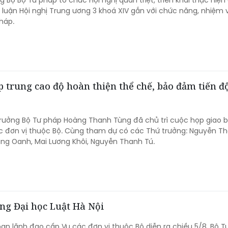
 Bộ Bộ Tư pháp tổ chức Hội nghị quán triệt, triển khai thực hiện
t luận Hội nghị Trung ương 3 khoá XIV gắn với chức năng, nhiệm 
háp.
trung cao độ hoàn thiện thể chế, bảo đảm tiến đ
trưởng Bộ Tư pháp Hoàng Thanh Tùng đã chủ trì cuộc họp giao 
c đơn vị thuộc Bộ. Cùng tham dự có các Thứ trưởng: Nguyễn T
ng Oanh, Mai Lương Khôi, Nguyễn Thanh Tú.
ng Đại học Luật Hà Nội
ban lãnh đạo cấp Vụ các đơn vị thuộc Bộ diễn ra chiều 5/8, Bộ T