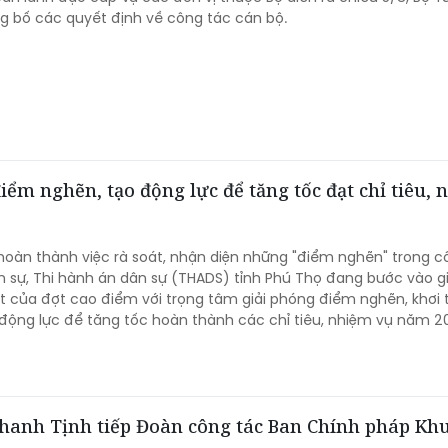
g bố các quyết định về công tác cán bộ.
ểm nghẽn, tạo động lực để tăng tốc đạt chỉ tiêu,
 hoàn thành việc rà soát, nhận diện những "điểm nghẽn" trong c
n sự, Thi hành án dân sự (THADS) tỉnh Phú Thọ đang bước vào gi
 của đợt cao điểm với trọng tâm giải phóng điểm nghẽn, khơi
 động lực để tăng tốc hoàn thành các chỉ tiêu, nhiệm vụ năm 2
anh Tịnh tiếp Đoàn công tác Ban Chính pháp Kh