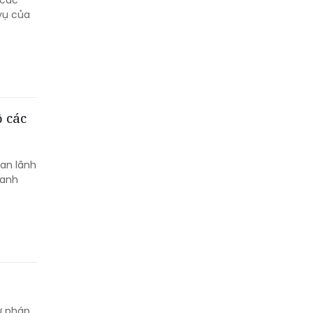
 các
vụ của
ộ các
ban lãnh
hanh
ư pháp