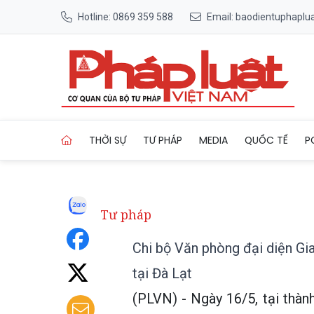
Hotline: 0869 359 588
Email: baodientuphapl
Trang chủ Chi bộ Văn phòng 
THỜI SỰ
TƯ PHÁP
MEDIA
QUỐC TẾ
P
Tư pháp
Chi bộ Văn phòng đại diện Gia
tại Đà Lạt
(PLVN) - Ngày 16/5, tại thàn