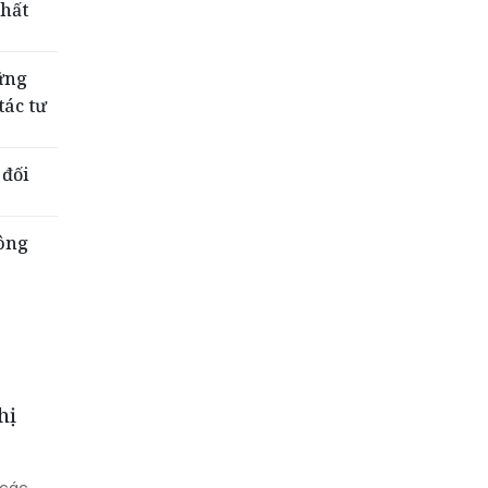
hất
ững
tác tư
 đối
công
hị