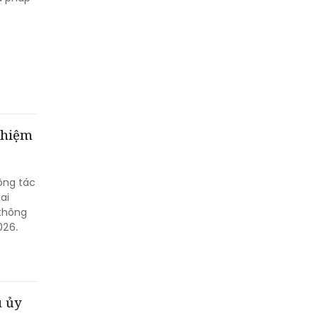
 nhiệm
ông tác
ai
 thông
026.
u ủy