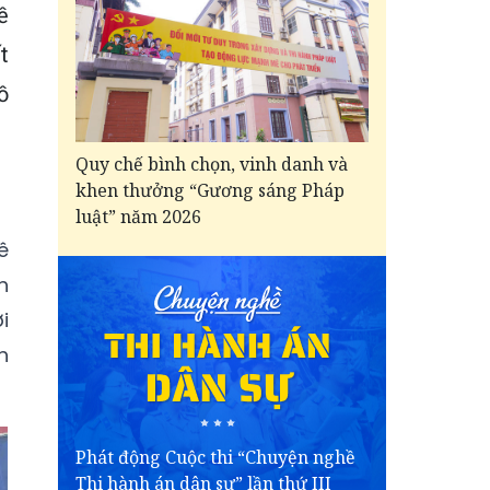
ề
t
ồ
Quy chế bình chọn, vinh danh và
khen thưởng “Gương sáng Pháp
luật” năm 2026
ê
h
i
h
Phát động Cuộc thi “Chuyện nghề
Thi hành án dân sự” lần thứ III