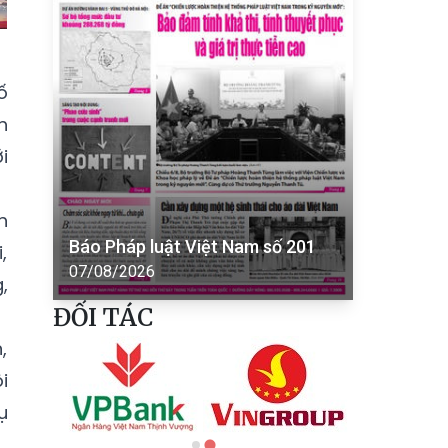
ố
h
i
h
Báo Pháp luật Việt Nam số 201
,
07/08/2026
,
ĐỐI TÁC
,
i
ụ