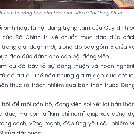
thư chi bộ tặng hoa cho báo cáo viên Lê Thị Hồng Phúc.
 sinh hoạt là nội dung trọng tâm của Quy định s
 của Bộ Chính trị về chuẩn mực đạo đức các
trong giai đoạn mới, trong đó bao gồm 5 điều vớ
mực đạo đức dành cho cán bộ, đảng viên.
ham dự đã bày tỏ sự đồng thuận và hoan nghên
từ đó đã cụ thể hóa những giá trị đạo đức cốt lõi
hận thức rõ trách nhiệm của bản thân trước Đảng
hội để mỗi cán bộ, đảng viên soi xét lại bản thân
ạo đức, mà còn là "kim chỉ nam" giúp xây dựng độ
trong sạch, vững mạnh, đáp ứng yêu cầu nhiệm v
ới của đất nước.