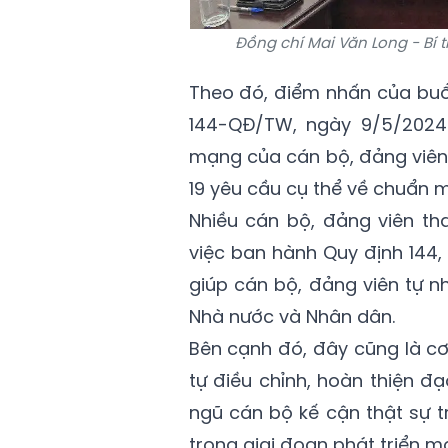
Đồng chí Mai Văn Long - Bí 
Theo đó, điểm nhấn của buổi
144-QĐ/TW, ngày 9/5/2024
mạng của cán bộ, đảng viên 
19 yêu cầu cụ thể về chuẩn 
Nhiều cán bộ, đảng viên t
việc ban hành Quy định 144, 
giúp cán bộ, đảng viên tự n
Nhà nước và Nhân dân.
Bên cạnh đó, đây cũng là cơ 
tự điều chỉnh, hoàn thiện đ
ngũ cán bộ kế cận thật sự 
trong giai đoạn phát triển m