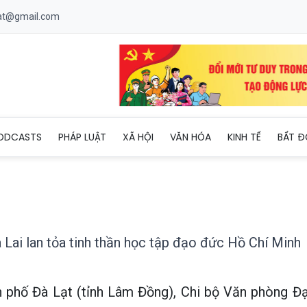
uat@gmail.com
đại diện Gia Lai lan tỏa tinh thần học tập đạo đức Hồ Chí Minh tạ
ODCASTS
PHÁP LUẬT
XÃ HỘI
VĂN HÓA
KINH TẾ
BẤT Đ
 Lai lan tỏa tinh thần học tập đạo đức Hồ Chí Minh
h phố Đà Lạt (tỉnh Lâm Đồng), Chi bộ Văn phòng Đạ