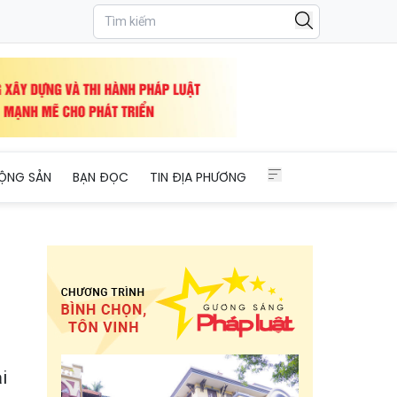
i Đà Lạt
ỘNG SẢN
BẠN ĐỌC
TIN ĐỊA PHƯƠNG
i