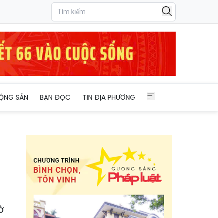
ỘNG SẢN
BẠN ĐỌC
TIN ĐỊA PHƯƠNG
ờ