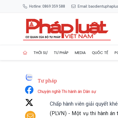
Hotline: 0869 359 588
Email: baodientuphapl
Trang chủ Chấp hành viên g
THỜI SỰ
TƯ PHÁP
MEDIA
QUỐC TẾ
P
Tư pháp
Chuyện nghề Thi hành án Dân sự
Chấp hành viên giải quyết kh
(PLVN) - Một vụ thi hành án