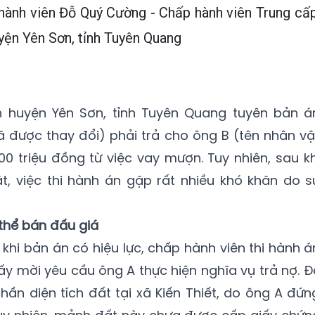
 hành viên Đỗ Quý Cường - Chấp hành viên Trung cấp
yện Yên Sơn, tỉnh Tuyên Quang
 huyện Yên Sơn, tỉnh Tuyên Quang tuyên bản á
 được thay đổi) phải trả cho ông B (tên nhân vậ
00 triệu đồng từ việc vay mượn. Tuy nhiên, sau kh
t, việc thi hành án gặp rất nhiều khó khăn do s
 thể bán đấu giá
hi bản án có hiệu lực, chấp hành viên thi hành á
iấy mời yêu cầu ông A thực hiện nghĩa vụ trả nợ. Đ
ần diện tích đất tại xã Kiến Thiết, do ông A đứn