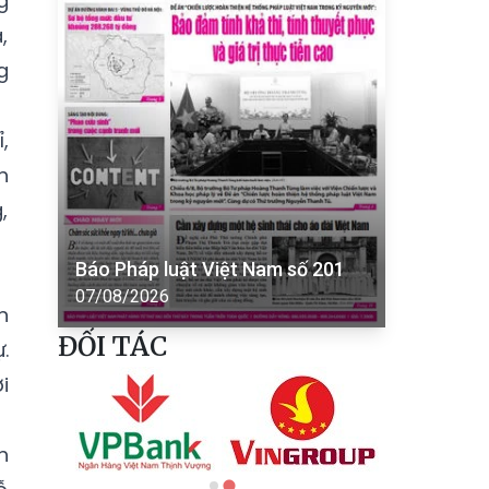
g
,
g
,
h
,
Báo Pháp luật Việt Nam số 201
07/08/2026
n
ĐỐI TÁC
.
i
h