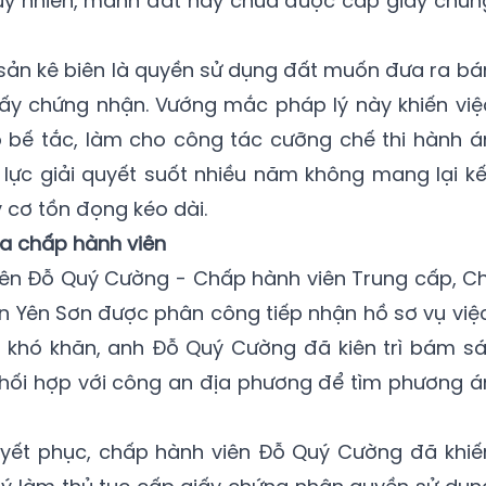
 Tuy nhiên, mảnh đất này chưa được cấp giấy chứn
i sản kê biên là quyền sử dụng đất muốn đưa ra bá
iấy chứng nhận. Vướng mắc pháp lý này khiến việ
ào bế tắc, làm cho công tác cưỡng chế thi hành á
 lực giải quyết suốt nhiều năm không mang lại kế
 cơ tồn đọng kéo dài.
của chấp hành viên
ên Đỗ Quý Cường - Chấp hành viên Trung cấp, Ch
n Yên Sơn được phân công tiếp nhận hồ sơ vụ việc
 khó khăn, anh Đỗ Quý Cường đã kiên trì bám sá
phối hợp với công an địa phương để tìm phương á
uyết phục, chấp hành viên Đỗ Quý Cường đã khiế