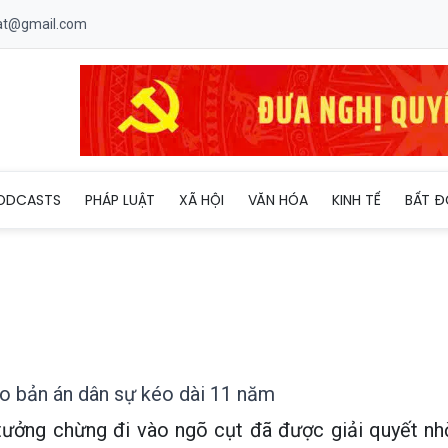
uat@gmail.com
iải quyết khéo bản án dân sự kéo dài 11 năm
ODCASTS
PHÁP LUẬT
XÃ HỘI
VĂN HÓA
KINH TẾ
BẤT Đ
éo bản án dân sự kéo dài 11 năm
 tưởng chừng đi vào ngõ cụt đã được giải quyết nh