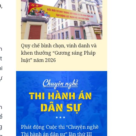
,
Quy chế bình chọn, vinh danh và
n
khen thưởng “Gương sáng Pháp
t
luật” năm 2026
i
ự
n
ể
g
Phát động Cuộc thi “Chuyện nghề
Thi hành án dân sự” lần thứ III