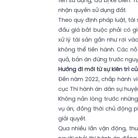
tên sử dụng, đã bị kê biên.
nhận quyền sử dụng đất.
Theo quy định pháp luật, tà
đấu giá bắt buộc phải có g
xử lý tài sản gần như rơi v
không thể tiến hành. Các nỗ
quả, bản án đứng trước nguy
Hướng đi mới từ sự kiên trì 
Đến năm 2022, chấp hành vi
cục Thi hành án dân sự huyệ
Không nản lòng trước những
vụ án, đồng thời chủ động 
giải quyết.
Qua nhiều lần vận động, th