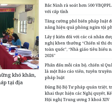
Bắc Ninh rà soát hơn 500 VBQPPL
với cấp tỉnh
Tăng cường phổ biến pháp luật đ
nâng hiệu quả phòng ngừa tội 
Lấy ý kiến đối với các cá nhân đư
nghị khen thưởng “Chiến sĩ thi đ
toàn quốc”, “Nhà giáo tiêu biểu 
2026”
Phấn đấu mỗi cán bộ, chiến sĩ Qu
là một Báo cáo viên, tuyên truyền
hững khó khăn,
pháp luật
áp tại địa
Đảng Bộ Bộ Tư pháp quán triệt, t
khai thực hiện các Nghị quyết, Kế
Hội nghị Trung ương 3 khoá XIV