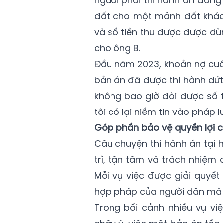
người phải thi hành án đồng
đất cho một mảnh đất khác
và số tiền thu được được dù
cho ông B.
Đầu năm 2023, khoản nợ cuối
bản án đã được thi hành dứt
không bao giờ đòi được số 
tôi có lại niềm tin vào pháp lu
Góp phần bảo vệ quyền lợi 
Câu chuyện thi hành án tại 
trì, tận tâm và trách nhiệm
Mỗi vụ việc được giải quyế
hợp pháp của người dân mà c
Trong bối cảnh nhiều vụ vi