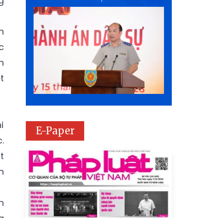
g
n
c
n
t
i
E-Paper
.
t
n
n