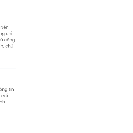
 Nền
ng chỉ
hủ công
h, chủ
ông tin
n về
ành