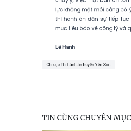
chây ỳ, việc một bản án tồn
lực không mệt mỏi càng có ý
thi hành án dân sự tiếp tục
mục tiêu bảo vệ công lý và q
Lê Hanh
Chi cục Thi hành án huyện Yên Sơn
TIN CÙNG CHUYÊN MỤC