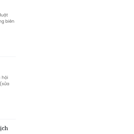
luật
ng biên
 hội
 (sửa
ịch