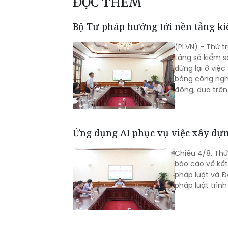
ĐỌC THÊM
Bộ Tư pháp hướng tới nền tảng k
(PLVN) - Thứ 
tảng số kiểm s
dừng lại ở việ
bằng công ngh
động, dựa trên 
Ứng dụng AI phục vụ việc xây dựn
Chiều 4/8, Th
báo cáo về kết
pháp luật và Đ
pháp luật trìn