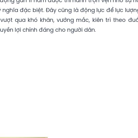
 đọng gần 11 năm được thi hành trọn vẹn nhờ sự n
 nghĩa đặc biệt. Đây cũng là động lực để lực lượn
 vượt qua khó khăn, vướng mắc, kiên trì theo đuổ
uyền lợi chính đáng cho người dân.