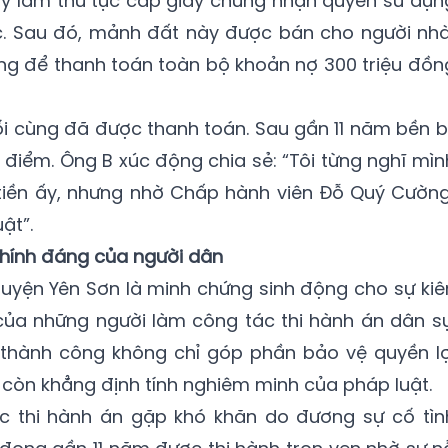
 ý làm thủ tục cấp giấy chứng nhận quyền sử dụn
. Sau đó, mảnh đất này được bán cho người nhà
ng để thanh toán toàn bộ khoản nợ 300 triệu đồn
 cùng đã được thanh toán. Sau gần 11 năm bền bỉ
 điểm. Ông B xúc động chia sẻ: “Tôi từng nghĩ mìn
tiền ấy, nhưng nhờ Chấp hành viên Đỗ Quý Cường
ật”.
chính đáng của người dân
huyện Yên Sơn là minh chứng sinh động cho sự kiê
 của những người làm công tác thi hành án dân sự
t thành công không chỉ góp phần bảo vệ quyền lợ
òn khẳng định tính nghiêm minh của pháp luật.
ệc thi hành án gặp khó khăn do đương sự cố tìn