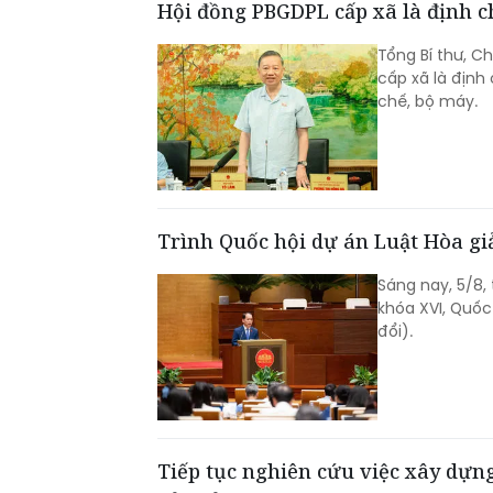
Hội đồng PBGDPL cấp xã là định c
Tổng Bí thư, C
cấp xã là định
chế, bộ máy.
Trình Quốc hội dự án Luật Hòa giải
Sáng nay, 5/8,
khóa XVI, Quốc
đổi).
Tiếp tục nghiên cứu việc xây dựng