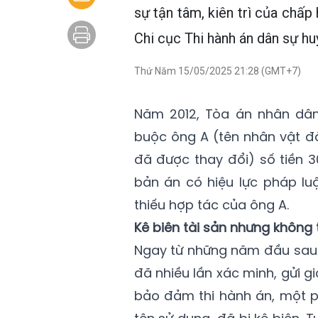
sự tận tâm, kiên trì của chấp
Chi cục Thi hành án dân sự hu
Thứ Năm 15/05/2025 21:28 (GMT+7)
Năm 2012, Tòa án nhân dân
buộc ông A (tên nhân vật đã
đã được thay đổi) số tiền 3
bản án có hiệu lực pháp luậ
thiếu hợp tác của ông A.
Kê biên tài sản nhưng không
Ngay từ những năm đầu sau k
đã nhiều lần xác minh, gửi g
bảo đảm thi hành án, một ph