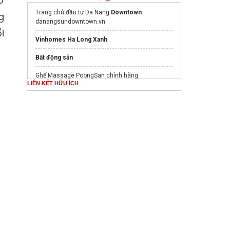
ỗ
Trang chủ đầu tư Da Nang
Downtown
g
danangsundowntown.vn
i
Vinhomes Ha Long Xanh
Bất động sản
Ghế Massage PoongSan chính hãng
LIÊN KẾT HỮU ÍCH
poongsankorea.vn
Mua nước hoa chính hãng tại
Tprofumo.com
Mua nước hoa chính hãng tại
Tprofumo.com