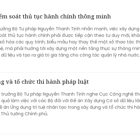
iểm soát thủ tục hành chính thông minh
trưởng Bộ Tư pháp Nguyễn Thanh Tịnh nhấn mạnh, việc xây dựng
oát thủ tục hành chính phải được tiếp cận theo tư duy mới, khô
c số hóa các quy trình, biểu mẫu hay thay thế một số thao tác t
ệ, mà phải hướng tới xây dựng một nền tảng thực sự thông min
dữ liệu và tạo ra giá trị gia tăng cho công tác quản lý nhà nước.
g và tổ chức thi hành pháp luật
ứ trưởng Bộ Tư pháp Nguyễn Thanh Tịnh nghe Cục Công nghệ th
 quả làm việc với các Bộ đối với Đề án Xây dựng Cơ sở dữ liệu lớ
ề án Ứng dụng trí tuệ nhân tạo trong xây dựng và tổ chức thi h
h Thủ tướng Chính phủ.