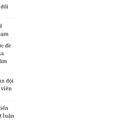
 đối
ể
phạm
ợc đề
ua
năm
ân đội
 viên
riển
t luận