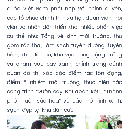
quốc Việt Nam phối hợp với chính quyền,
các tổ chức chính trị - xã hội, đoàn viên, hội
viên và nhân dân triển khai nhiều phần việc
cụ thể như: Tổng vệ sinh môi trường, thu
gom rác thải, làm sạch tuyến đường, tuyến
hẻm, khu dân cư, khu vực công cộng; trồng
và chăm sóc cây xanh; chỉnh trang cảnh
quan đô thị; xóa các điểm rác tồn đọng,
điểm ô nhiễm môi trường; thực hiện các
công trình “Vườn cây Đại đoàn kết”, “Thành
phố muôn sắc hoa” và các mô hình xanh,
sạch, đẹp tại khu dân cư...