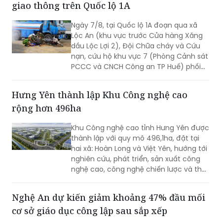
giao thông trên Quốc lộ 1A
Ngày 7/8, tại Quốc lộ 1A đoạn qua xã
Lộc An (khu vực trước Cửa hàng Xăng
dầu Lộc Lợi 2), Đội Chữa cháy và Cứu
nạn, cứu hộ khu vực 7 (Phòng Cảnh sát
PCCC và CNCH Công an TP Huế) phối
hợp UBND xã Lộc An tổ chức thực tập
phương án cứu nạn, cứu hộ đối với tình
Hưng Yên thành lập Khu Công nghệ cao
huống tai nạn giao thông đường bộ có
rộng hơn 496ha
huy động nhiều lực lượng, phương tiện
tham gia.
Khu Công nghệ cao tỉnh Hưng Yên được
thành lập với quy mô 496,1ha, đặt tại
hai xã: Hoàn Long và Việt Yên, hướng tới
nghiên cứu, phát triển, sản xuất công
nghệ cao, công nghệ chiến lược và thu
hút các nguồn lực đầu tư vào lĩnh vực
khoa học, công nghệ.
Nghệ An dự kiến giảm khoảng 47% đầu mối
cơ sở giáo dục công lập sau sắp xếp