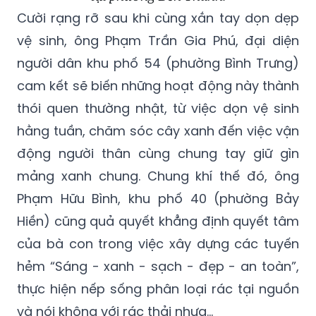
Cười rạng rỡ sau khi cùng xắn tay dọn dẹp
vệ sinh, ông Phạm Trần Gia Phú, đại diện
người dân khu phố 54 (phường Bình Trưng)
cam kết sẽ biến những hoạt động này thành
thói quen thường nhật, từ việc dọn vệ sinh
hằng tuần, chăm sóc cây xanh đến việc vận
động người thân cùng chung tay giữ gìn
mảng xanh chung. Chung khí thế đó, ông
Phạm Hữu Bình, khu phố 40 (phường Bảy
Hiền) cũng quả quyết khẳng định quyết tâm
của bà con trong việc xây dựng các tuyến
hẻm “Sáng - xanh - sạch - đẹp - an toàn”,
thực hiện nếp sống phân loại rác tại nguồn
và nói không với rác thải nhựa...