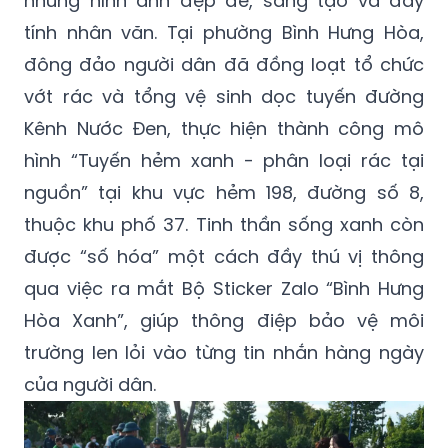
những hình ảnh đẹp đẽ, sáng tạo và đầy
tính nhân văn. Tại phường Bình Hưng Hòa,
đông đảo người dân đã đồng loạt tổ chức
vớt rác và tổng vệ sinh dọc tuyến đường
Kênh Nước Đen, thực hiện thành công mô
hình “Tuyến hẻm xanh - phân loại rác tại
nguồn” tại khu vực hẻm 198, đường số 8,
thuộc khu phố 37. Tinh thần sống xanh còn
được “số hóa” một cách đầy thú vị thông
qua việc ra mắt Bộ Sticker Zalo “Bình Hưng
Hòa Xanh”, giúp thông điệp bảo vệ môi
trường len lỏi vào từng tin nhắn hàng ngày
của người dân.