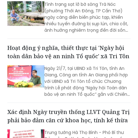
Tình trạng sạt lở bờ sông Trà Nóc
(phường Thới An Đông, TP Cần Thơ)
ngày càng diễn biến phức tạp, khiến
nhiều tuyến đường bị sụp lún, chia cắt,
ảnh hưởng nghiêm trọng đến đời sống
của hàng trăm hộ dân. Không ít gia
đình phải tự bỏ tiền gia cố bờ sông,
Hoạt động ý nghĩa, thiết thực tại 'Ngày hội
nâng đường để duy trì lối đi. Tuy nhiên,
toàn dân bảo vệ an ninh Tổ quốc' xã Tri Tôn
người dân vẫn thường trực nỗi lo sạt lở,
nhất là vào mùa mưa và thời điểm
Ngày 21/7, tại UBND xã Tri Tôn, tỉnh An
nước lớn.
Giang, Công an tỉnh An Giang phối hợp
với UBND xã Tri Tôn tổ chức Chương
trình Lễ phát động “Ngày hội Toàn dân
bảo vệ an ninh Tổ quốc” gắn với Chiến
dịch Thanh niên Công an tình nguyện
hè năm 2026.
Xác định Ngày truyền thống LLVT Quảng Trị
phải bảo đảm căn cứ khoa học, tính kế thừa
Trung tướng Hà Thọ Bình - Phó Bí thư