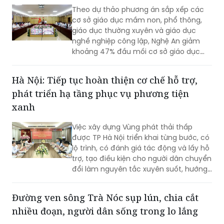
Theo dự thảo phương án sắp xếp các
cơ sở giáo dục mầm non, phổ thông,
giáo dục thường xuyên và giáo dục
nghề nghiệp công lập, Nghệ An giảm
khoảng 47% đầu mối cơ sở giáo dục
công lập, thuộc nhóm địa phương có tỷ
lệ sắp xếp cao trong cả nước.
Hà Nội: Tiếp tục hoàn thiện cơ chế hỗ trợ,
phát triển hạ tầng phục vụ phương tiện
xanh
Việc xây dựng Vùng phát thải thấp
được TP Hà Nội triển khai từng bước, có
lộ trình, có đánh giá tác động và lấy hỗ
trợ, tạo điều kiện cho người dân chuyển
đổi làm nguyên tắc xuyên suốt, hướng
tới mục tiêu cải thiện chất lượng môi
trường không khí, phát triển giao thông
Đường ven sông Trà Nóc sụp lún, chia cắt
công cộng hiện đại và xây dựng Thủ đô
nhiều đoạn, người dân sống trong lo lắng
xanh, văn minh, bền vững.