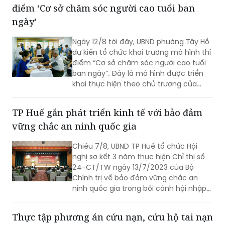
điểm ‘Cơ sở chăm sóc người cao tuổi ban
ngày’
Ngày 12/8 tới đây, UBND phường Tây Hồ
dự kiến tổ chức khai trương mô hình thí
điểm “Cơ sở chăm sóc người cao tuổi
ban ngày”. Đây là mô hình được triển
khai thực hiện theo chủ trương của
Thành phố Hà Nội về thí điểm mô hình
chăm sóc người cao tuổi ban ngày tại
TP Huế gắn phát triển kinh tế với bảo đảm
xã, phường.
vững chắc an ninh quốc gia
Chiều 7/8, UBND TP Huế tổ chức Hội
nghị sơ kết 3 năm thực hiện Chỉ thị số
24-CT/TW ngày 13/7/2023 của Bộ
Chính trị về bảo đảm vững chắc an
ninh quốc gia trong bối cảnh hội nhập
quốc tế toàn diện, sâu rộng.
Thực tập phương án cứu nạn, cứu hộ tai nạn