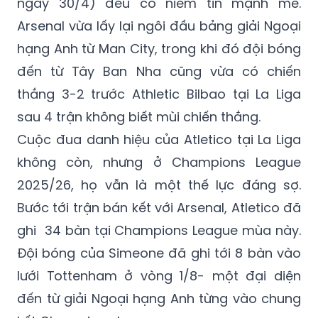
ngày 30/4) đều có niềm tin mạnh mẽ.
Arsenal vừa lấy lại ngôi đầu bảng giải Ngoại
hạng Anh từ Man City, trong khi đó đội bóng
đến từ Tây Ban Nha cũng vừa có chiến
thắng 3-2 trước Athletic Bilbao tại La Liga
sau 4 trận không biết mùi chiến thắng.
Cuộc đua danh hiệu của Atletico tại La Liga
không còn, nhưng ở Champions League
2025/26, họ vẫn là một thế lực đáng sợ.
Bước tới trận bán kết với Arsenal, Atletico đã
ghi 34 bàn tại Champions League mùa này.
Đội bóng của Simeone đã ghi tới 8 bàn vào
lưới Tottenham ở vòng 1/8- một đại diện
đến từ giải Ngoại hạng Anh từng vào chung