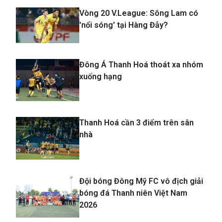
Vòng 20 V.League: Sông Lam có
'nổi sóng' tại Hàng Đẫy?
Đông Á Thanh Hoá thoát xa nhóm
xuống hạng
Thanh Hoá cần 3 điểm trên sân
nhà
Đội bóng Đông Mỹ FC vô địch giải
bóng đá Thanh niên Việt Nam
2026