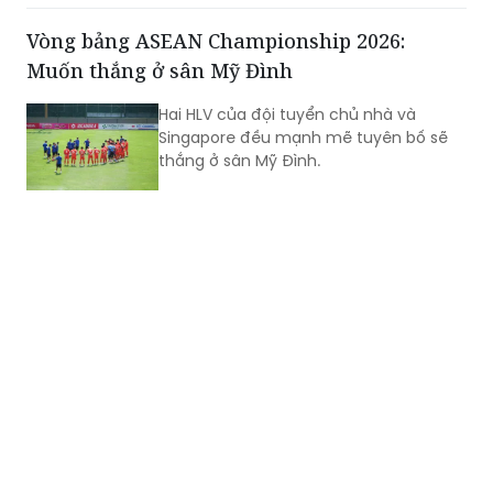
viên trong và ngoài địa phương tham
gia, cho thấy sức hút của một sự kiện
Vòng bảng ASEAN Championship 2026:
thể thao mang đậm bản sắc quê
Muốn thắng ở sân Mỹ Đình
hương.
Hai HLV của đội tuyển chủ nhà và
Singapore đều mạnh mẽ tuyên bố sẽ
thắng ở sân Mỹ Đình.