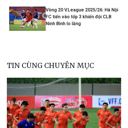
Vòng 20 V.League 2025/26: Hà Nội
FC tiến vào tốp 3 khiến đội CLB
Ninh Bình lo lắng
TIN CÙNG CHUYÊN MỤC