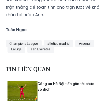
trận thắng để toan tính cho trận lượt về khó
khăn tại nước Anh.
Tuấn Ngọc
Champions League
atletico madrid
Arsenal
La Liga
sân Emirates
TIN LIÊN QUAN
Công an Hà Nội tiến gần tới chức
vô địch