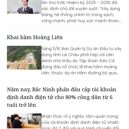
lần thứ XVIII, nhiệm kỳ 2025 - 2030 đã
xác định chủ đề xuyên suốt: “Xây dựng
Đảng, hệ thống chính trị trong sạch,
vững mạnh; phát huy sức mạnh đoàn
kết; huy động mọi nguồn lực, hiện thực
hóa khát vọng phát triển; xây dựng
Khai hầm Hoàng Liên
Lạng Sơn trở thành một cực tăng
trưởng của vùng Trung du và miền núi
Sáng 5/8, Ban Quản lý Dự án Đầu tư xây
Bắc Bộ”. Đây không chỉ là việc tổng kết
dựng tỉnh Lai Châu phối hợp với Liên
thực tiễn một cách toàn diện từ nhiệm
danh nhà thầu do Tập đoàn Đèo Cả
kỳ 2020 - 2025, mà còn thể hiện rõ
đứng đầu tổ chức lễ khai hầm Hoàng
tầm nhìn, bản lĩnh và quyết tâm chính
Liên, thuộc dự án Hầm đường bộ qua
trị của Đảng bộ tỉnh trong giai đoạn
đèo Hoàng Liên, kết nối tỉnh Lào Cai với
phát triển mới.
tỉnh Lai Châu.
Năm nay, Bắc Ninh phấn đấu cấp tài khoản
định danh điện tử cho 80% công dân từ 6
tuổi trở lên
Nhận thức rõ ý nghĩa, tầm quan trọng
của tài khoản định danh điện tử VneID
mức độ 2 đối với quá trình chuyển đổi