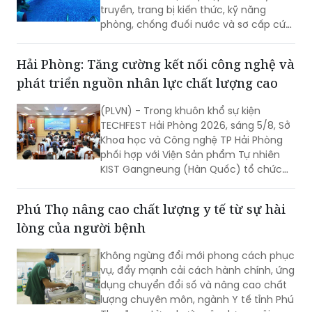
truyền, trang bị kiến thức, kỹ năng
phòng, chống đuối nước và sơ cấp cứu
cho thanh thiếu nhi năm 2026.
Hải Phòng: Tăng cường kết nối công nghệ và
phát triển nguồn nhân lực chất lượng cao
(PLVN) - Trong khuôn khổ sự kiện
TECHFEST Hải Phòng 2026, sáng 5/8, Sở
Khoa học và Công nghệ TP Hải Phòng
phối hợp với Viện Sản phẩm Tự nhiên
KIST Gangneung (Hàn Quốc) tổ chức
Phiên kết nối cung cầu công nghệ giữa
doanh nghiệp Viện KIST và doanh
Phú Thọ nâng cao chất lượng y tế từ sự hài
nghiệp TP Hải Phòng.
lòng của người bệnh
Không ngừng đổi mới phong cách phục
vụ, đẩy mạnh cải cách hành chính, ứng
dụng chuyển đổi số và nâng cao chất
lượng chuyên môn, ngành Y tế tỉnh Phú