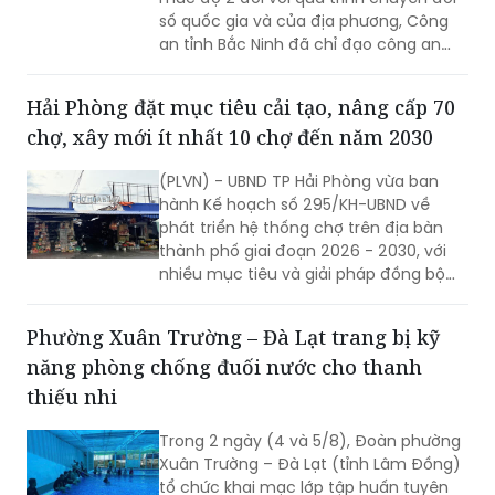
số quốc gia và của địa phương, Công
an tỉnh Bắc Ninh đã chỉ đạo công an
cấp xã triển khai đồng bộ nhiều giải
pháp nhằm đẩy mạnh công tác thu
Hải Phòng đặt mục tiêu cải tạo, nâng cấp 70
nhận, kích hoạt tài khoản định danh
chợ, xây mới ít nhất 10 chợ đến năm 2030
điện tử cho người dân.
(PLVN) - UBND TP Hải Phòng vừa ban
hành Kế hoạch số 295/KH-UBND về
phát triển hệ thống chợ trên địa bàn
thành phố giai đoạn 2026 - 2030, với
nhiều mục tiêu và giải pháp đồng bộ
nhằm nâng cấp hạ tầng thương mại,
từng bước hiện đại hóa hoạt động kinh
Phường Xuân Trường – Đà Lạt trang bị kỹ
doanh, đáp ứng yêu cầu phát triển đô
năng phòng chống đuối nước cho thanh
thị và xây dựng nông thôn mới.
thiếu nhi
Trong 2 ngày (4 và 5/8), Đoàn phường
Xuân Trường – Đà Lạt (tỉnh Lâm Đồng)
tổ chức khai mạc lớp tập huấn tuyên