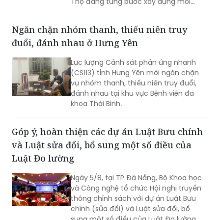
Thọ đang từng bước xây dựng môi
trường khám, chữa bệnh hiện đại,
chuyên nghiệp và thân thiện. Tại nhiều
Ngăn chặn nhóm thanh, thiếu niên truy
cơ sở y tế, sự hài lòng của người bệnh
đuổi, đánh nhau ở Hưng Yên
không chỉ là mục tiêu hướng tới mà
còn trở thành tiêu chí quan trọng để
Lực lượng Cảnh sát phản ứng nhanh
đánh giá chất lượng hoạt động của
(CS113) tỉnh Hưng Yên mới ngăn chặn
mỗi đơn vị.
vụ nhóm thanh, thiếu niên truy đuổi,
đánh nhau tại khu vực Bệnh viện đa
khoa Thái Bình.
Góp ý, hoàn thiện các dự án Luật Bưu chính
và Luật sửa đổi, bổ sung một số điều của
Luật Đo lường
Ngày 5/8, tại TP Đà Nẵng, Bộ Khoa học
và Công nghệ tổ chức Hội nghị truyền
thông chính sách với dự án Luật Bưu
chính (sửa đổi) và Luật sửa đổi, bổ
sung một số điều của Luật Đo lường.