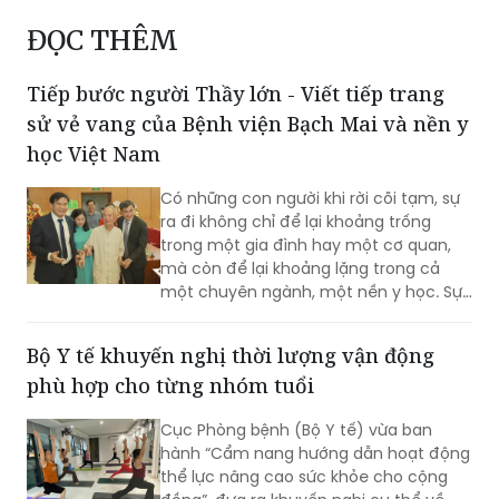
Tiếp bước người Thầy lớn - Viết tiếp trang
sử vẻ vang của Bệnh viện Bạch Mai và nền y
học Việt Nam
Có những con người khi rời cõi tạm, sự
ra đi không chỉ để lại khoảng trống
trong một gia đình hay một cơ quan,
mà còn để lại khoảng lặng trong cả
một chuyên ngành, một nền y học. Sự
từ biệt của Anh hùng Lao động, Thầy
thuốc Nhân dân, Giáo sư Vũ Văn Đính là
Bộ Y tế khuyến nghị thời lượng vận động
một mất mát như vậy.
phù hợp cho từng nhóm tuổi
Cục Phòng bệnh (Bộ Y tế) vừa ban
hành “Cẩm nang hướng dẫn hoạt động
thể lực nâng cao sức khỏe cho cộng
đồng”, đưa ra khuyến nghị cụ thể về
thời lượng vận động phù hợp cho từng
nhóm tuổi, từ trẻ em dưới 1 tuổi đến