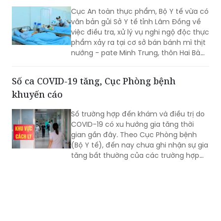
việc điều tra, xử lý vụ nghi ngộ độc thực
phẩm xảy ra tại cơ sở bán bánh mì thịt
nướng - pate Minh Trung, thôn Hai Bà
Trưng, xã Nam Ban Lâm Hà.
Số ca COVID-19 tăng, Cục Phòng bệnh
khuyến cáo
Số trường hợp đến khám và điều trị do
COVID-19 có xu hướng gia tăng thời
gian gần đây. Theo Cục Phòng bệnh
(Bộ Y tế), đến nay chưa ghi nhận sự gia
tăng bất thường của các trường hợp
nặng hoặc tử vong do COVID-19. Tuy
nhiên, mọi người, đặc biệt 6 nhóm
người có nguy cơ cao vẫn phải chủ
động phòng bệnh...