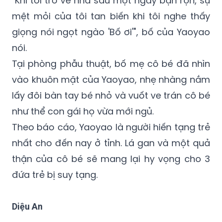
giọng nói ngọt ngào 'Bố ơi'", bố của Yaoyao
nói.
Tại phòng phẫu thuật, bố mẹ cô bé đã nhìn
vào khuôn mặt của Yaoyao, nhẹ nhàng nắm
lấy đôi bàn tay bé nhỏ và vuốt ve trán cô bé
như thể con gái họ vừa mới ngủ.
Theo báo cáo, Yaoyao là người hiến tạng trẻ
nhất cho đến nay ở tỉnh. Lá gan và một quả
thận của cô bé sẽ mang lại hy vọng cho 3
đứa trẻ bị suy tạng.
Diệu An
hiến tạng
chết não
Trung Quốc