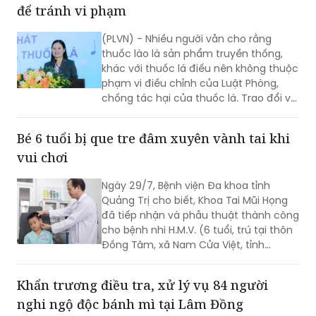
(PLVN) - Nhiều người vẫn cho rằng
thuốc lào là sản phẩm truyền thống,
khác với thuốc lá điếu nên không thuộc
phạm vi điều chỉnh của Luật Phòng,
chống tác hại của thuốc lá. Trao đổi với
phóng viên Báo Pháp luật Việt Nam, Ths.
Nguyễn Thị Thu Hương - chuyên gia về
Bé 6 tuổi bị que tre đâm xuyên vành tai khi
phòng, chống tác hại của thuốc lá
vui chơi
khẳng định đây là cách hiểu không
đúng. Thuốc lào là một dạng thuốc lá
Ngày 29/7, Bệnh viện Đa khoa tỉnh
theo quy định của pháp luật, vì vậy mọi
Quảng Trị cho biết, Khoa Tai Mũi Họng
quy định về địa điểm cấm hút, xử phạt
đã tiếp nhận và phẫu thuật thành công
vi phạm và trách nhiệm của người
cho bệnh nhi H.M.V. (6 tuổi, trú tại thôn
quản lý đều được áp dụng tương tự
Đồng Tâm, xã Nam Cửa Việt, tỉnh
như đối với thuốc lá điếu.
Quảng Trị) bị que tre đâm xuyên vành
tai trái.
Khẩn trương điều tra, xử lý vụ 84 người
nghi ngộ độc bánh mì tại Lâm Đồng
Cục An toàn thực phẩm, Bộ Y tế vừa có
văn bản gửi Sở Y tế tỉnh Lâm Đồng về