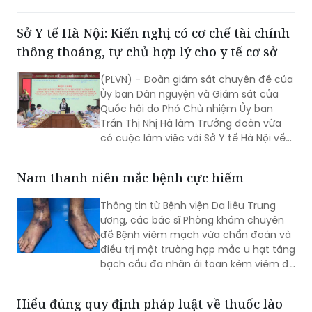
thông thoáng, tự chủ hợp lý cho y tế cơ sở
(PLVN) - Đoàn giám sát chuyên đề của
Ủy ban Dân nguyện và Giám sát của
Quốc hội do Phó Chủ nhiệm Ủy ban
Trần Thị Nhị Hà làm Trưởng đoàn vừa
có cuộc làm việc với Sở Y tế Hà Nội về
việc “giải quyết kiến nghị của cử tri về
bảo đảm nhân lực y tế nhằm nâng cao
Nam thanh niên mắc bệnh cực hiếm
chất lượng hoạt động của trạm y tế
(TYT) trong bối cảnh tổ chức chính
Thông tin từ Bệnh viện Da liễu Trung
quyền địa phương 2 cấp (CQĐP2C)”.
ương, các bác sĩ Phòng khám chuyên
đề Bệnh viêm mạch vừa chẩn đoán và
điều trị một trường hợp mắc u hạt tăng
bạch cầu đa nhân ái toan kèm viêm đa
mạch (Eosinophilic Granulomatosis
with Polyangiitis - EGPA) – một bệnh lý
Hiểu đúng quy định pháp luật về thuốc lào
viêm mạch máu kích thước nhỏ và
để tránh vi phạm
trung bình rất hiếm gặp, đặc biệt ở
người châu Á.