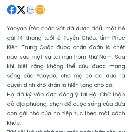
Yaoyao (tên nhân vật đã được đổi), một bé
gái 14 tháng tuổi ở Tuyền Châu, tỉnh Phúc
Kiến, Trung Quốc được chẩn đoán là chết
não sau một vụ tai nạn hôm thứ Năm. Sau
khi biết rằng không thể cứu được mạng
sống của Yaoyao, cha mẹ cô đã đưa ra
quyết định khó khăn là hiến tạng cho cô.
Họ đã ký vào đơn đồng ý tại Hội Chữ thập
đỏ địa phương, chọn để cuộc sống của đứa
con gái nhỏ của họ tiếp tục theo một cách
khác.
"Khi tôi trở về nhà sau một ngày bận rộn, sự
mệt mỏi của tôi tan biến khi tôi nghe thấy