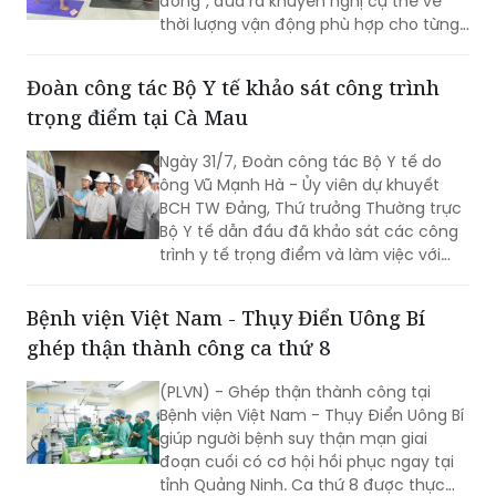
người cao tuổi nhằm nâng cao sức
Đoàn công tác Bộ Y tế khảo sát công trình
khỏe và phòng ngừa bệnh tật.
trọng điểm tại Cà Mau
Ngày 31/7, Đoàn công tác Bộ Y tế do
ông Vũ Mạnh Hà - Ủy viên dự khuyết
BCH TW Đảng, Thứ trưởng Thường trực
Bộ Y tế dẫn đầu đã khảo sát các công
trình y tế trọng điểm và làm việc với
lãnh đạo tỉnh Cà Mau nhằm đánh giá
hiện trạng, tháo gỡ khó khăn, định
Bệnh viện Việt Nam - Thụy Điển Uông Bí
hướng phát triển hệ thống y tế địa
ghép thận thành công ca thứ 8
phương theo hướng hiện đại, đồng bộ,
đáp ứng yêu cầu chăm sóc sức khỏe
(PLVN) - Ghép thận thành công tại
nhân dân trong giai đoạn mới.
Bệnh viện Việt Nam - Thụy Điển Uông Bí
giúp người bệnh suy thận mạn giai
đoạn cuối có cơ hội hồi phục ngay tại
tỉnh Quảng Ninh. Ca thứ 8 được thực
hiện với sự hỗ trợ của Bệnh viện Việt
Đức.
Sở Y tế Hà Nội: Kiến nghị có cơ chế tài chính