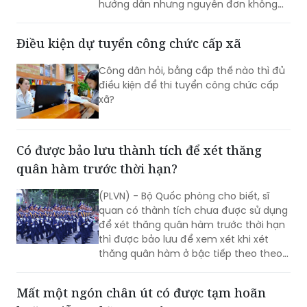
Thọ) hỏi: Biên bản hòa giải của Tòa án
ghi nhận nội dung nguyên đơn rút toàn
bộ yêu cầu khởi kiện. Sau đó, Tòa án
hướng dẫn nhưng nguyên đơn không
làm đơn rút yêu cầu khởi kiện. Tòa án
có căn cứ vào biên bản hòa giải thể
Điều kiện dự tuyển công chức cấp xã
hiện nguyên đơn đã rút toàn bộ yêu
cầu khởi kiện để ra quyết định đình chỉ
Công dân hỏi, bằng cấp thế nào thì đủ
giải quyết vụ án theo quy định tại Điều
điều kiện để thi tuyển công chức cấp
217 của Bộ luật Tố tụng dân sự được
xã?
không?
Có được bảo lưu thành tích để xét thăng
quân hàm trước thời hạn?
(PLVN) - Bộ Quốc phòng cho biết, sĩ
quan có thành tích chưa được sử dụng
để xét thăng quân hàm trước thời hạn
thì được bảo lưu để xem xét khi xét
thăng quân hàm ở bậc tiếp theo theo