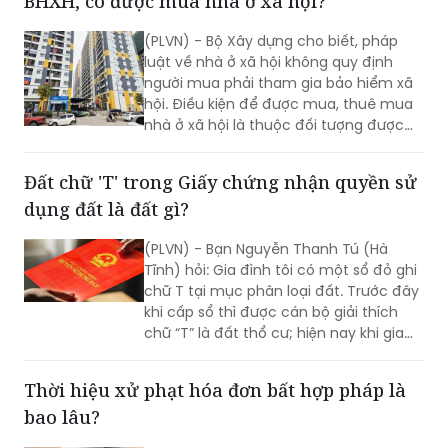
(BHXH).
Có xác nhận thu nhập nhưng chưa tham gia
BHXH, có được mua nhà ở xã hội?
(PLVN) - Bộ Xây dựng cho biết, pháp
luật về nhà ở xã hội không quy định
người mua phải tham gia bảo hiểm xã
hội. Điều kiện để được mua, thuê mua
nhà ở xã hội là thuộc đối tượng được
hưởng chính sách và đáp ứng các yêu
cầu về nhà ở, thu nhập theo quy định
Đất chữ 'T' trong Giấy chứng nhận quyền sử
hiện hành.
dụng đất là đất gì?
(PLVN) - Bạn Nguyễn Thanh Tú (Hà
Tĩnh) hỏi: Gia đình tôi có một sổ đỏ ghi
chữ T tại mục phân loại đất. Trước đây
khi cấp sổ thì được cán bộ giải thích
chữ “T” là đất thổ cư; hiện nay khi gia
đình tôi thực hiện đổi sổ lại giải thích
chữ “T” là đất trồng trọt? Vậy, chữ T này