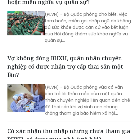
quy định của Thông tư số 18/2025/TT-
BQP.
Mất một ngón chân út có được tạm hoãn
hoặc miễn nghĩa vụ quân sự?
(PLVN) - Bộ Quốc phòng cho biết, việc
tạm hoãn, miễn gọi nhập ngũ do không
đủ sức khỏe được căn cứ vào kết luận
của Hội đồng khám sức khỏe nghĩa vụ
quân sự...
Vợ không đóng BHXH, quân nhân chuyên
nghiệp có được nhận trợ cấp thai sản một
lần?
(PLVN) - Bộ Quốc phòng vừa có văn
bản trả lời thắc mắc của một quân
nhân chuyên nghiệp liên quan đến chế
độ thai sản khi vợ sinh con nhưng
không tham gia bảo hiểm xã hội