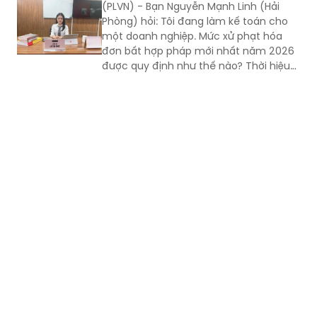
Thời hiệu xử phạt hóa đơn bất hợp pháp là
phải hiểu là loại đất gì?
bao lâu?
(PLVN) - Bạn Nguyễn Mạnh Linh (Hải
Phòng) hỏi: Tôi đang làm kế toán cho
một doanh nghiệp. Mức xử phạt hóa
đơn bất hợp pháp mới nhất năm 2026
được quy định như thế nào? Thời hiệu
xử phạt hóa đơn bất hợp pháp là bao
lâu?