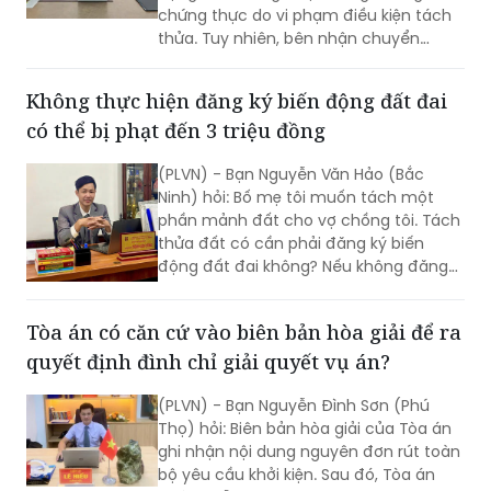
(PLVN) - Bạn Lê Quang Hiệp (Hà Nội) hỏi:
Hợp đồng chuyển nhượng quyền sử
dụng đất không được công chứng,
chứng thực do vi phạm điều kiện tách
thửa. Tuy nhiên, bên nhận chuyển
nhượng đã thực hiện hai phần ba nghĩa
vụ hoặc đã trả hết tiền cho bên
Không thực hiện đăng ký biến động đất đai
chuyển nhượng và đã xây dựng nhà ở
có thể bị phạt đến 3 triệu đồng
trên đất nhận chuyển nhượng mà
không bị chính quyền địa phương xử lý.
(PLVN) - Bạn Nguyễn Văn Hảo (Bắc
Vậy hợp đồng chuyển nhượng quyền sử
Ninh) hỏi: Bố mẹ tôi muốn tách một
dụng đất này có được công nhận
phần mảnh đất cho vợ chồng tôi. Tách
không?
thửa đất có cần phải đăng ký biến
động đất đai không? Nếu không đăng
ký biến động đất đai sẽ bị xử phạt thế
nào?
Tòa án có căn cứ vào biên bản hòa giải để ra
quyết định đình chỉ giải quyết vụ án?
(PLVN) - Bạn Nguyễn Đình Sơn (Phú