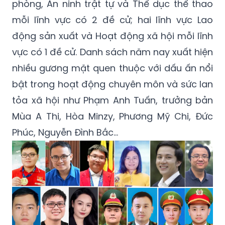
phòng, An ninh trật tự và Thể dục thể thao
mỗi lĩnh vực có 2 đề cử; hai lĩnh vực Lao
động sản xuất và Hoạt động xã hội mỗi lĩnh
vực có 1 đề cử. Danh sách năm nay xuất hiện
nhiều gương mặt quen thuộc với dấu ấn nổi
bật trong hoạt động chuyên môn và sức lan
tỏa xã hội như Phạm Anh Tuấn, trưởng bản
Mùa A Thi, Hòa Minzy, Phương Mỹ Chi, Đức
Phúc, Nguyễn Đình Bắc…