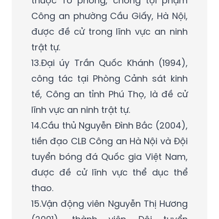
thuộc Tổ phòng, chống tội phạm
Công an phường Cầu Giấy, Hà Nội,
được đề cử trong lĩnh vực an ninh
trật tự.
13.Đại úy Trần Quốc Khánh (1994),
công tác tại Phòng Cảnh sát kinh
tế, Công an tỉnh Phú Thọ, là đề cử
lĩnh vực an ninh trật tự.
14.Cầu thủ Nguyễn Đình Bắc (2004),
tiền đạo CLB Công an Hà Nội và Đội
tuyển bóng đá Quốc gia Việt Nam,
được đề cử lĩnh vực thể dục thể
thao.
15.Vận động viên Nguyễn Thị Hương