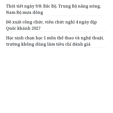
Thời tiết ngày 9/8: Bắc Bộ, Trung Bộ nắng nóng,
Nam Bộ mưa dông
Đề xuất công chức, viên chức nghỉ 4 ngày dịp
Quốc khánh 2027
Học sinh chọn học 1 môn thể thao và nghệ thuật,
trường không dùng làm tiêu chí đánh giá
Đóng 1 cửa xả đáy hồ thủy điện Tuyên Quang vào
sáng mai, 9/8
Lũ cuốn nhịp cầu, chia cắt đường đi của hơn 400
hộ dân xã biên giới giáp Lào
ĐỌC THÊM
Tăng cường năng lực của người đi xuất
khẩu lao động