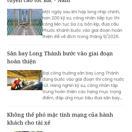
tuyến cao tốc Bắc - Nam
Một ngày sau khi hợp long nhịp chính,
hơn 200 kỹ sư, công nhân tiếp tục thi
công liên tục ba ca, bốn kíp, đưa cầu
Phước Khánh bước vào giai đoạn hoàn
thiện để về đích trong tháng 9/2026.
Sân bay Long Thành bước vào giai đoạn
hoàn thiện
Đại công trường sân bay Long Thành
đang bước vào giai đoạn thi công nước
rút. Hàng nghìn kỹ sư, công nhân tập
trung hoàn thiện các hạng mục trọng
điểm, đáp ứng mục tiêu đưa sân bay
vào khai thác thương mại cuối năm
2026.
Không thể phó mặc tính mạng của hành
khách cho tài xế