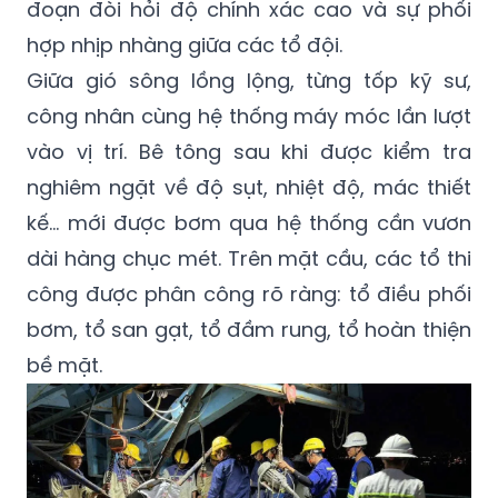
đoạn đòi hỏi độ chính xác cao và sự phối
hợp nhịp nhàng giữa các tổ đội.
Giữa gió sông lồng lộng, từng tốp kỹ sư,
công nhân cùng hệ thống máy móc lần lượt
vào vị trí. Bê tông sau khi được kiểm tra
nghiêm ngặt về độ sụt, nhiệt độ, mác thiết
kế… mới được bơm qua hệ thống cần vươn
dài hàng chục mét. Trên mặt cầu, các tổ thi
công được phân công rõ ràng: tổ điều phối
bơm, tổ san gạt, tổ đầm rung, tổ hoàn thiện
bề mặt.