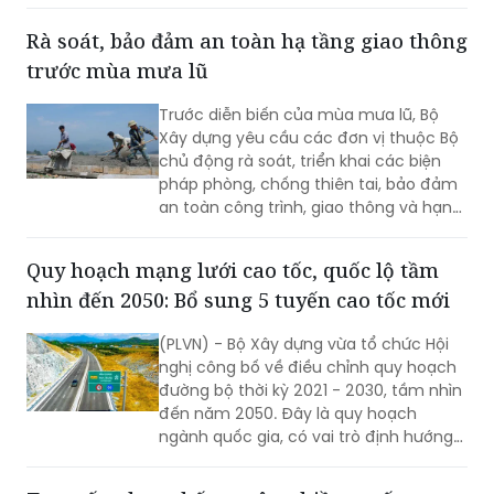
theo phương án bố trí làn đường sát dải
phân cách giữa thành “làn vượt xe”.
Rà soát, bảo đảm an toàn hạ tầng giao thông
trước mùa mưa lũ
Trước diễn biến của mùa mưa lũ, Bộ
Xây dựng yêu cầu các đơn vị thuộc Bộ
chủ động rà soát, triển khai các biện
pháp phòng, chống thiên tai, bảo đảm
an toàn công trình, giao thông và hạn
chế thấp nhất thiệt hại do mưa bão
gây ra.
Quy hoạch mạng lưới cao tốc, quốc lộ tầm
nhìn đến 2050: Bổ sung 5 tuyến cao tốc mới
(PLVN) - Bộ Xây dựng vừa tổ chức Hội
nghị công bố về điều chỉnh quy hoạch
đường bộ thời kỳ 2021 - 2030, tầm nhìn
đến năm 2050. Đây là quy hoạch
ngành quốc gia, có vai trò định hướng
phát triển hệ thống đường bộ trên
phạm vi cả nước; là cơ sở để quản lý,