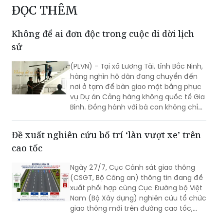
ĐỌC THÊM
Không để ai đơn độc trong cuộc di dời lịch
sử
(PLVN) - Tại xã Lương Tài, tỉnh Bắc Ninh,
hàng nghìn hộ dân đang chuyển đến
nơi ở tạm để bàn giao mặt bằng phục
vụ Dự án Cảng hàng không quốc tế Gia
Bình. Đồng hành với bà con không chỉ
có chính quyền địa phương mà còn có
rất nhiều cá nhân, doanh nghiệp và
Đề xuất nghiên cứu bố trí ‘làn vượt xe’ trên
những tấm lòng thiện nguyện. Chính sự
cao tốc
sẻ chia ấy đang tiếp thêm niềm tin để
cuộc di dời quy mô lớn diễn ra trong
Ngày 27/7, Cục Cảnh sát giao thông
không khí đồng thuận và nghĩa tình.
(CSGT, Bộ Công an) thông tin đang đề
xuất phối hợp cùng Cục Đường bộ Việt
Nam (Bộ Xây dựng) nghiên cứu tổ chức
giao thông mới trên đường cao tốc,