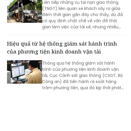
Liên tiếp những vụ tai nạn giao thông
(TNGT) liên quan xe khách xảy ra giữa
đêm thời gian gần đây cho thấy, dù đã
có quy định chặt chẽ về vấn đề thời
gian làm việc của tài xế, nhưng nhiều
doanh nghiệp và người lái xe vẫn cố
tình vi phạm; gây ra những hậu quả
Hiệu quả từ hệ thống giám sát hành trình
thảm khốc.
của phương tiện kinh doanh vận tải
Thông qua hệ thống giám sát hành
trình của phương tiện kinh doanh vận
tải, Cục Cảnh sát giao thông (CSGT, Bộ
Công an) đã tiến hành rà soát hàng
trăm phương tiện, qua đó kịp thời phát
hiện và xử lý nhiều trường hợp vi phạm.