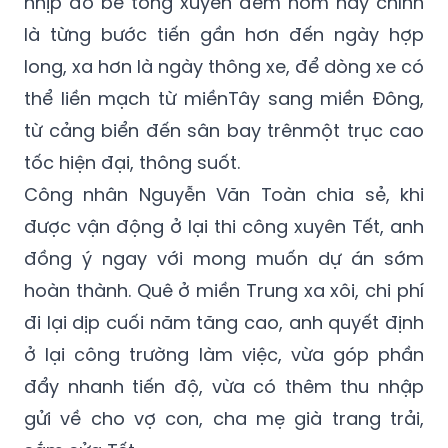
nhịp đổ bê tông xuyên đêm hôm nay chính
là từng bước tiến gần hơn đến ngày hợp
long, xa hơn là ngày thông xe, để dòng xe có
thể liền mạch từ miềnTây sang miền Đông,
từ cảng biển đến sân bay trênmột trục cao
tốc hiện đại, thông suốt.
Công nhân Nguyễn Văn Toàn chia sẻ, khi
được vận động ở lại thi công xuyên Tết, anh
đồng ý ngay với mong muốn dự án sớm
hoàn thành. Quê ở miền Trung xa xôi, chi phí
đi lại dịp cuối năm tăng cao, anh quyết định
ở lại công trường làm việc, vừa góp phần
đẩy nhanh tiến độ, vừa có thêm thu nhập
gửi về cho vợ con, cha mẹ già trang trải,