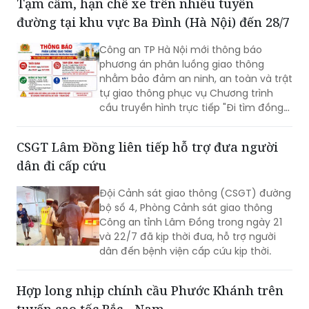
Tạm cấm, hạn chế xe trên nhiều tuyến
huy động nguồn lực đầu tư, tăng
đường tại khu vực Ba Đình (Hà Nội) đến 28/7
cường liên kết vùng và kết nối các
trung tâm kinh tế, đô thị, cửa khẩu,
Công an TP Hà Nội mới thông báo
cảng biển, cảng hàng không cùng các
phương án phân luồng giao thông
đầu mối giao thông quan trọng.
nhằm bảo đảm an ninh, an toàn và trật
tự giao thông phục vụ Chương trình
cầu truyền hình trực tiếp "Đi tìm đồng
đội – Sao sáng dẫn đường", diễn ra lúc
20h ngày 26/7 tại Đài tưởng niệm các
CSGT Lâm Đồng liên tiếp hỗ trợ đưa người
Anh hùng liệt sĩ, phường Ba Đình.
dân đi cấp cứu
Đội Cảnh sát giao thông (CSGT) đường
bộ số 4, Phòng Cảnh sát giao thông
Công an tỉnh Lâm Đồng trong ngày 21
và 22/7 đã kịp thời đưa, hỗ trợ người
dân đến bệnh viện cấp cứu kịp thời.
Hợp long nhịp chính cầu Phước Khánh trên