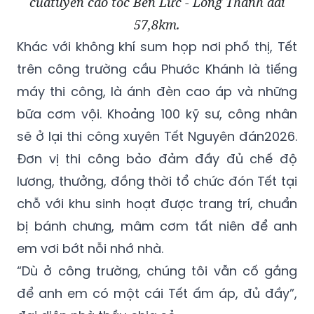
củatuyến cao tốc Bến Lức - Long Thành dài
57,8km.
Khác với không khí sum họp nơi phố thị, Tết
trên công trường cầu Phước Khánh là tiếng
máy thi công, là ánh đèn cao áp và những
bữa cơm vội. Khoảng 100 kỹ sư, công nhân
sẽ ở lại thi công xuyên Tết Nguyên đán2026.
Đơn vị thi công bảo đảm đầy đủ chế độ
lương, thưởng, đồng thời tổ chức đón Tết tại
chỗ với khu sinh hoạt được trang trí, chuẩn
bị bánh chưng, mâm cơm tất niên để anh
em vơi bớt nỗi nhớ nhà.
“Dù ở công trường, chúng tôi vẫn cố gắng
để anh em có một cái Tết ấm áp, đủ đầy”,