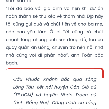
sắm sửa Tết.
“Tôi đã báo với gia đình và hẹn khi dự án
hoàn thành sẽ thu xếp về thăm nhà. Dịp này
tôi cũng gửi quà và chút tiền về cho ba mẹ,
các con yên tâm. Ở lại Tết cũng có chút
chạnh lòng, nhưng anh em đông đủ, tan ca
quây quần ăn uống, chuyện trò nên nỗi nhớ
nhà cũng vơi đi phần nào”, anh Toàn bộc
bạch.
Cầu Phước Khánh bắc qua sông
Lòng Tàu, kết nối huyện Cần Giờ cũ
(TP.HCM) và huyện Nhơn Trạch cũ
(tỉnh Đồng Nai). Công trình có tổng