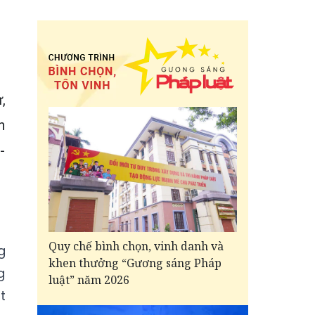
,
h
-
Quy chế bình chọn, vinh danh và
g
khen thưởng “Gương sáng Pháp
g
luật” năm 2026
t