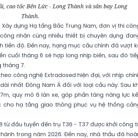
ải, cao tốc Bến Lức - Long Thành và sân bay Long
Thành.
 Xây dựng Hạ tầng Bắc Trung Nam, đơn vị thi côn
, công nhân cùng nhiều thiết bị chuyên dụng đan
 tiến độ. Đến nay, hạng mục cầu chính đã vượt k
ến cuối tháng 6 sẽ hợp long nhịp biên, sau đó tiế
 tháng 7.
theo công nghệ Extradosed hiện đại, với nhịp chín
dài nhất Đông Nam Á đối với loại cầu này. Sau kh
7m, quy mô 6 làn xe, góp phần tăng năng lực kế
ực cho hạ tầng giao thông phục vụ hệ thống cản
8 từ đầu tuyến đến trụ T36 - T37 được khởi công t
 thành trong năm 2026. Đến nay, nhà thầu đã hoà