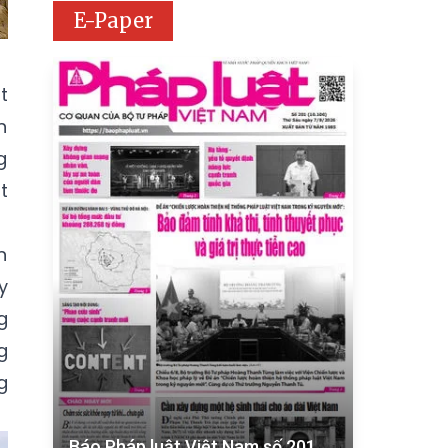
E-Paper
t
n
g
t
n
y
g
g
g
Báo Pháp luật Việt Nam số 201