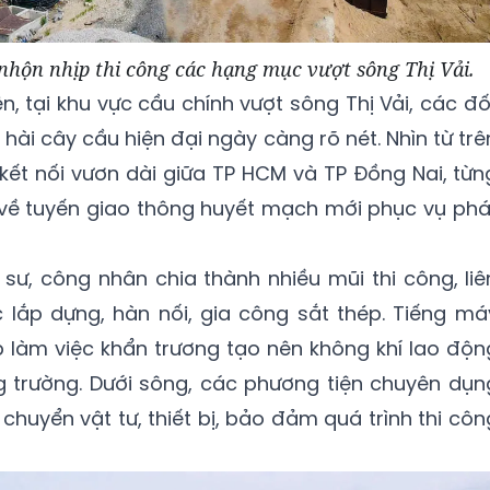
hộn nhịp thi công các hạng mục vượt sông Thị Vải.
, tại khu vực cầu chính vượt sông Thị Vải, các đố
hài cây cầu hiện đại ngày càng rõ nét. Nhìn từ trê
 kết nối vươn dài giữa TP HCM và TP Đồng Nai, từn
 về tuyến giao thông huyết mạch mới phục vụ phá
sư, công nhân chia thành nhiều mũi thi công, liê
 lắp dựng, hàn nối, gia công sắt thép. Tiếng má
 làm việc khẩn trương tạo nên không khí lao độn
g trường. Dưới sông, các phương tiện chuyên dụn
huyển vật tư, thiết bị, bảo đảm quá trình thi côn