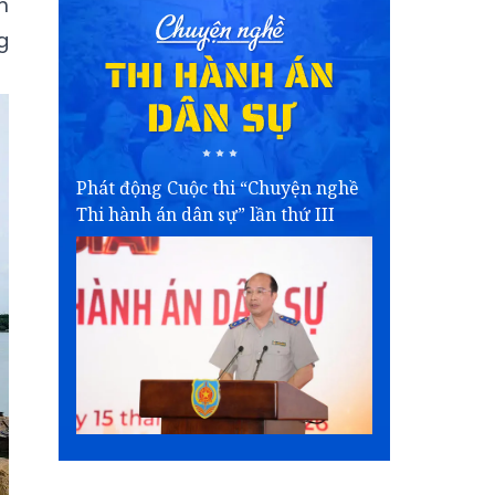
m
g
Phát động Cuộc thi “Chuyện nghề
Thi hành án dân sự” lần thứ III