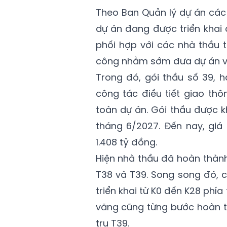
Theo Ban Quản lý dự án các 
dự án đang được triển khai 
phối hợp với các nhà thầu 
công nhằm sớm đưa dự án về
Trong đó, gói thầu số 39, 
công tác điều tiết giao thô
toàn dự án. Gói thầu được k
tháng 6/2027. Đến nay, giá
1.408 tỷ đồng.
Hiện nhà thầu đã hoàn thành
T38 và T39. Song song đó, 
triển khai từ K0 đến K28 phía
văng cũng từng bước hoàn thiệ
trụ T39.