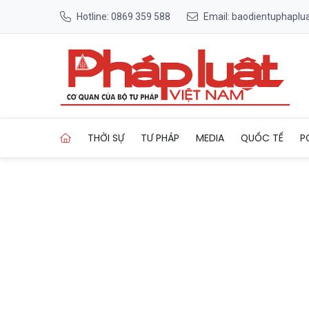
Hotline: 0869 359 588
Email: baodientuphapl
Trang chủ Cầu Phước An gần 
THỜI SỰ
TƯ PHÁP
MEDIA
QUỐC TẾ
P