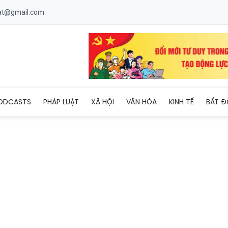
uat@gmail.com
5.000 tỷ đồng dần thành hình trên sông Thị Vải
ODCASTS
PHÁP LUẬT
XÃ HỘI
VĂN HÓA
KINH TẾ
BẤT Đ