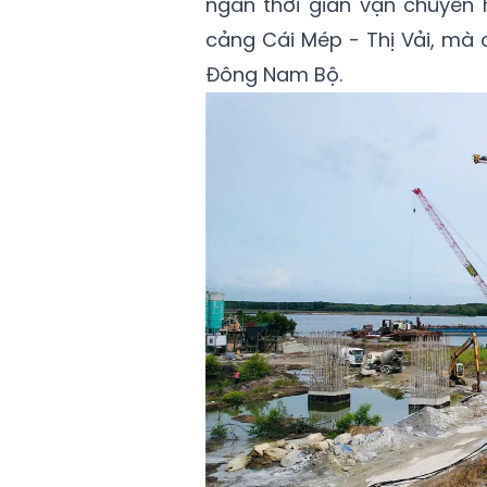
ngắn thời gian vận chuyển
cảng Cái Mép - Thị Vải, mà 
Đông Nam Bộ.