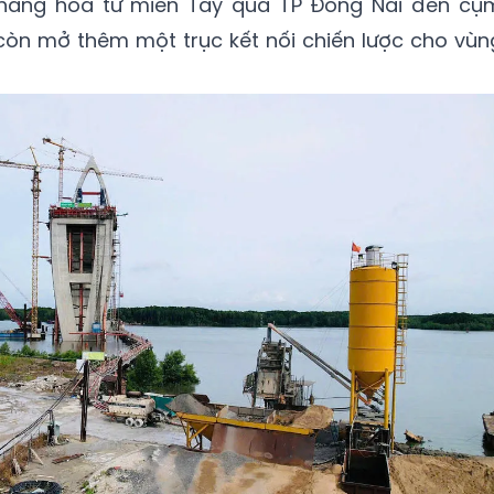
 hàng hóa từ miền Tây qua TP Đồng Nai đến cụ
còn mở thêm một trục kết nối chiến lược cho vùn