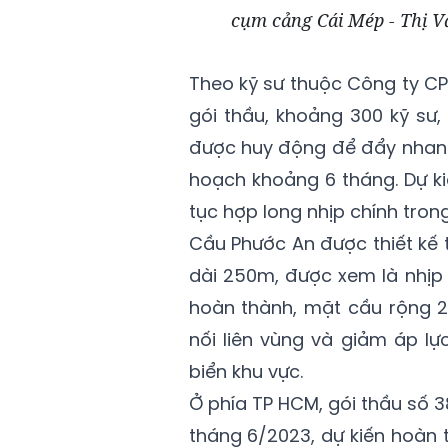
cụm cảng Cái Mép - Thị V
Theo kỹ sư thuộc Công ty CP
gói thầu, khoảng 300 kỹ sư
được huy động để đẩy nhanh
hoạch khoảng 6 tháng. Dự ki
tục hợp long nhịp chính trong
Cầu Phước An được thiết kế 
dài 250m, được xem là nhịp 
hoàn thành, mặt cầu rộng 2
nối liên vùng và giảm áp l
biển khu vực.
Ở phía TP HCM, gói thầu số 3
tháng 6/2023, dự kiến hoàn