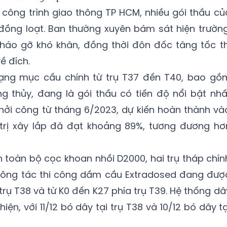
công trình giao thông TP HCM, nhiều gói thầu củ
đồng loạt. Ban thường xuyên bám sát hiện trường
tháo gỡ khó khăn, đồng thời đôn đốc tăng tốc th
 đích.
hạng mục cầu chính từ trụ T37 đến T40, bao gồ
ng thủy, đang là gói thầu có tiến độ nổi bật nhấ
hởi công từ tháng 6/2023, dự kiến hoàn thành và
 trị xây lắp đã đạt khoảng 89%, tương đương hơ
 toàn bộ cọc khoan nhồi D2000, hai trụ tháp chín
công tác thi công dầm cầu Extradosed đang đượ
 trụ T38 và từ K0 đến K27 phía trụ T39. Hệ thống dâ
n, với 11/12 bó dây tại trụ T38 và 10/12 bó dây tạ