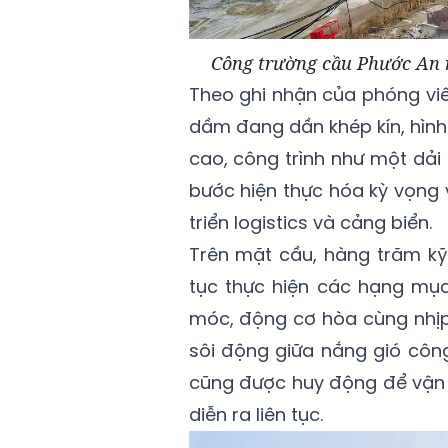
Công trường cầu Phước An n
Theo ghi nhận của phóng viên
dầm đang dần khép kín, hình 
cao, công trình như một dải
bước hiện thực hóa kỳ vọng
triển logistics và cảng biển.
Trên mặt cầu, hàng trăm kỹ 
tục thực hiện các hạng mục
móc, động cơ hòa cùng nhịp
sôi động giữa nắng gió côn
cũng được huy động để vận c
diễn ra liên tục.