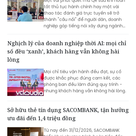
Một vài phút quét mã QR sau khi hoàn
tất thủ tục hành chính hay một vài
thao tác đánh giá trực tuyến sẽ trở
thành "cầu nối" để người dân, doanh
nghiệp góp tiếng nói xây dựng ngành
Bảo hiểm xã hội (BHXH) ngày càng
chuyên nghiệp, hiện đại và phục vụ tốt
Nghịch lý của doanh nghiệp thời AI: mọi chỉ
hơn.
số đều ‘xanh’, khách hàng vẫn không hài
lòng
Mọi chỉ tiêu vận hành đều đạt, sự cố
được khắc phục đúng cam kết, các
phòng ban đều làm đúng quy trình -
nhưng khách hàng vẫn không hài lòng.
Sở hữu thẻ tín dụng SACOMBANK, tận hưởng
ưu đãi đến 1,4 triệu đồng
Từ nay đến 31/12/2026, SACOMBANK