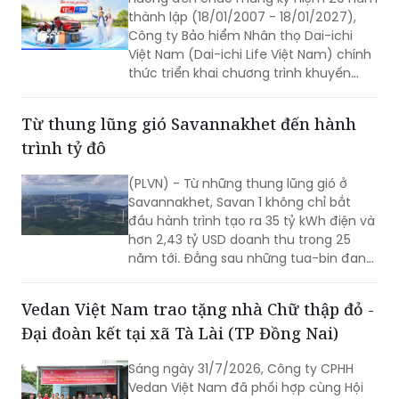
thành lập (18/01/2007 - 18/01/2027),
Công ty Bảo hiểm Nhân thọ Dai-ichi
Việt Nam (Dai-ichi Life Việt Nam) chính
thức triển khai chương trình khuyến
mại quay số may mắn “20 NĂM ĐỒNG
HÀNH BẢO VỆ TRIỆU YÊU THƯƠNG”.
Từ thung lũng gió Savannakhet đến hành
trình tỷ đô
(PLVN) - Từ những thung lũng gió ở
Savannakhet, Savan 1 không chỉ bắt
đầu hành trình tạo ra 35 tỷ kWh điện và
hơn 2,43 tỷ USD doanh thu trong 25
năm tới. Đằng sau những tua-bin đang
quay trên vùng đất Trung Lào là câu
chuyện về một tài sản hạ tầng xuyên
Vedan Việt Nam trao tặng nhà Chữ thập đỏ -
biên giới và mở ra chặng đường mới
Đại đoàn kết tại xã Tà Lài (TP Đồng Nai)
trong chiến lược năng lượng dài hạn
của T&T Group.
Sáng ngày 31/7/2026, Công ty CPHH
Vedan Việt Nam đã phối hợp cùng Hội