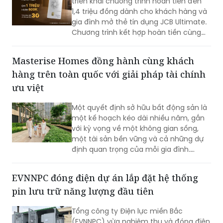
triển khai chương trình hoàn tiền đến
1,4 triệu đồng dành cho khách hàng và
gia đình mở thẻ tín dụng JCB Ultimate.
Chương trình kết hợp hoàn tiền cùng
loạt ưu đãi mua sắm, ẩm thực, du lịch,
mang đến nhiều giá trị ngay từ những
Masterise Homes đồng hành cùng khách
giao dịch đầu tiên.
hàng trên toàn quốc với giải pháp tài chính
ưu việt
Một quyết định sở hữu bất động sản là
một kế hoạch kéo dài nhiều năm, gắn
với kỳ vọng về một không gian sống,
một tài sản bền vững và cả những dự
định quan trọng của mỗi gia đình.
Chính vì vậy, cùng với chất lượng sản
phẩm, khách hàng ngày càng kỳ vọng
EVNNPC đóng điện dự án lắp đặt hệ thống
nhiều hơn vào khả năng đồng hành
pin lưu trữ năng lượng đầu tiên
của nhà phát triển trong suốt hành
trình an cư.
Tổng công ty Điện lực miền Bắc
(EVNNPC) vừa nghiệm thu và đóng điện