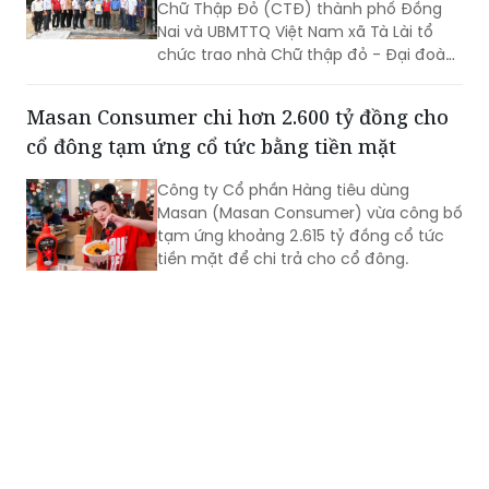
Chữ Thập Đỏ (CTĐ) thành phố Đồng
Nai và UBMTTQ Việt Nam xã Tà Lài tổ
chức trao nhà Chữ thập đỏ - Đại đoàn
kết cho gia đình ông Trần Văn Ân (sinh
năm 1960) ngụ tại ấp 6, xã Tà Lài, thành
Masan Consumer chi hơn 2.600 tỷ đồng cho
phố Đồng Nai.
cổ đông tạm ứng cổ tức bằng tiền mặt
Công ty Cổ phần Hàng tiêu dùng
Masan (Masan Consumer) vừa công bố
tạm ứng khoảng 2.615 tỷ đồng cổ tức
tiền mặt để chi trả cho cổ đông.