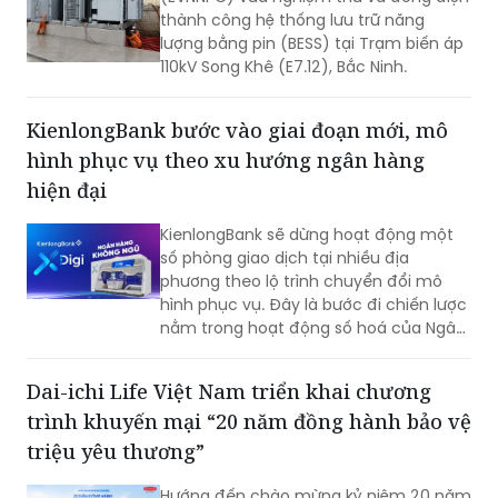
thành công hệ thống lưu trữ năng
lượng bằng pin (BESS) tại Trạm biến áp
110kV Song Khê (E7.12), Bắc Ninh.
KienlongBank bước vào giai đoạn mới, mô
hình phục vụ theo xu hướng ngân hàng
hiện đại
KienlongBank sẽ dừng hoạt động một
số phòng giao dịch tại nhiều địa
phương theo lộ trình chuyển đổi mô
hình phục vụ. Đây là bước đi chiến lược
nằm trong hoạt động số hoá của Ngân
hàng và đẩy mạnh hệ thống giao dịch
tự động X-Digi “Ngân hàng không ngủ”
Dai-ichi Life Việt Nam triển khai chương
tại hơn 100 điểm giao dịch được triển
trình khuyến mại “20 năm đồng hành bảo vệ
khai trong thời gian qua.
triệu yêu thương”
Hướng đến chào mừng kỷ niệm 20 năm