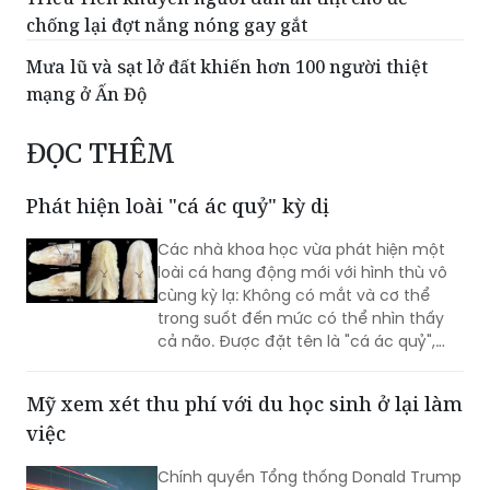
chống lại đợt nắng nóng gay gắt
Mưa lũ và sạt lở đất khiến hơn 100 người thiệt
mạng ở Ấn Độ
ĐỌC THÊM
Phát hiện loài "cá ác quỷ" kỳ dị
Các nhà khoa học vừa phát hiện một
loài cá hang động mới với hình thù vô
cùng kỳ lạ: Không có mắt và cơ thể
trong suốt đến mức có thể nhìn thấy
cả não. Được đặt tên là "cá ác quỷ",
sinh vật này được các chuyên gia đánh
giá có thể là một trong những loài cá
Mỹ xem xét thu phí với du học sinh ở lại làm
hiếm nhất trên thế giới hiện nay.
việc
Chính quyền Tổng thống Donald Trump