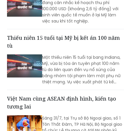
đang cân nhắc kế hoạch thu phí
100.000 USD (khoảng 2,6 tỷ đồng) với
sinh viên quốc tế muốn ở lại Mỹ làm
việc sau khi tốt nghiệp.
Thiếu niên 15 tuổi tại Mỹ bị kết án 100 năm
tù
Một thiếu niên 15 tuổi tại bang Indiana,
Mỹ, vừa bị tòa án tuyên phạt 100 năm
tù do liên quan đến vụ nổ súng của
băng nhóm tội phạm làm một phụ nữ
thiệt mạng. Vụ việc xuất phát từ kế
hoạch ám sát bất thành một nhân
chứng, khiến một nạn nhân không liên
Việt Nam cùng ASEAN định hình, kiến tạo
quan tử vong và hai người khác bị
tương lai
thương.
Sáng 31/7, tại Trụ sở Bộ Ngoại giao, số 1
Tôn Thất Đàm, TP Hà Nội, Bộ Ngoại giao
tổ chức Lễ thượng cờ ASEAN nhân kỷ