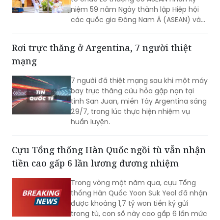
niệm 59 năm Ngày thành lập Hiệp hội
các quốc gia Đông Nam Á (ASEAN) và
31 năm Việt Nam tham gia ASEAN.
Rơi trực thăng ở Argentina, 7 người thiệt
mạng
7 người đã thiệt mạng sau khi một máy
bay trực thăng cứu hỏa gặp nạn tại
tỉnh San Juan, miền Tây Argentina sáng
29/7, trong lúc thực hiện nhiệm vụ
huấn luyện.
Cựu Tổng thống Hàn Quốc ngồi tù vẫn nhận
tiền cao gấp 6 lần lương đương nhiệm
Trong vòng một năm qua, cựu Tổng
thống Hàn Quốc Yoon Suk Yeol đã nhận
được khoảng 1,7 tỷ won tiền ký gửi
trong tù, con số này cao gấp 6 lần mức