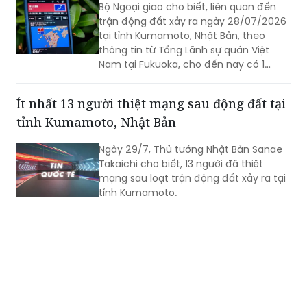
Bộ Ngoại giao cho biết, liên quan đến
trận động đất xảy ra ngày 28/07/2026
tại tỉnh Kumamoto, Nhật Bản, theo
thông tin từ Tổng Lãnh sự quán Việt
Nam tại Fukuoka, cho đến nay có 1
công dân Việt Nam thiệt mạng và một
số công dân Việt Nam bị thương trong
Ít nhất 13 người thiệt mạng sau động đất tại
trận động đất.
tỉnh Kumamoto, Nhật Bản
Ngày 29/7, Thủ tướng Nhật Bản Sanae
Takaichi cho biết, 13 người đã thiệt
mạng sau loạt trận động đất xảy ra tại
tỉnh Kumamoto.