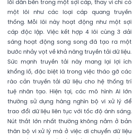
lõi dẫn bên trong một sợi cáp, thay vì chỉ có
một lõi như các loại cáp quang truyền
thống. Mỗi lõi này hoạt động như một sợi
cáp độc lập. Việc kết hợp 4 lõi cùng 3 dải
sáng hoạt động song song đã tạo ra một
bước nhảy vọt về khả năng truyền tải dữ liệu.
Sức mạnh truyền tải này mang lại lợi ích
khổng lồ, đặc biệt là trong việc tháo gỡ các
rào cản truyền tải dữ liệu cho hệ thống trí
tuệ nhân tạo. Hiện tại, các mô hình AI lớn
thường sử dụng hàng nghìn bộ vi xử lý để
trao đổi dữ liệu liên tục với tốc độ ánh sáng.
Nút thắt lớn nhất thường không nằm ở bản
thân bộ vi xử lý mà ở việc di chuyển dữ liệu