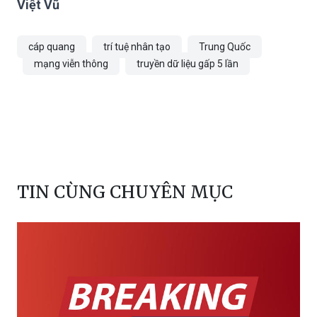
Việt Vũ
cáp quang
trí tuệ nhân tạo
Trung Quốc
mạng viễn thông
truyền dữ liệu gấp 5 lần
TIN CÙNG CHUYÊN MỤC