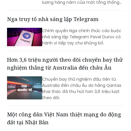
lương hàng năm của một tổng thống
đương nhiệm. Không những vậy, cựu Đệ
nhất phu nhân Kim Keon-hee cũng ghi
Nga truy tố nhà sáng lập Telegram
nhận mức tiền ký gửi lên tới khoảng 170
triệu won, trở thành phạm nhân nhận
Chính quyền Nga chính thức cáo buộc
được nhiều tiền nhất tại Trại tạm giam
nhà sáng lập Telegram Pavel Durov có
miền Nam Seoul.
hành vi tiếp tay cho khủng bố.
Hơn 3,6 triệu người theo dõi chuyến bay thử
nghiệm thẳng từ Australia đến châu Âu
Chuyến bay thử nghiệm đầu tiên từ
Australia đến châu Âu do hãng Qantas
khai thác đã thu hút hơn 3,6 triệu lượt
theo dõi.
Một công dân Việt Nam thiệt mạng do động
đất tại Nhật Bản