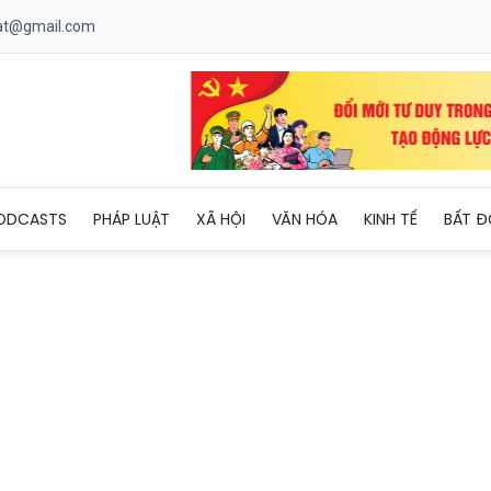
uat@gmail.com
iên phòng ấm lòng dân bản' tại xã biên giới Quang Long
ODCASTS
PHÁP LUẬT
XÃ HỘI
VĂN HÓA
KINH TẾ
BẤT Đ