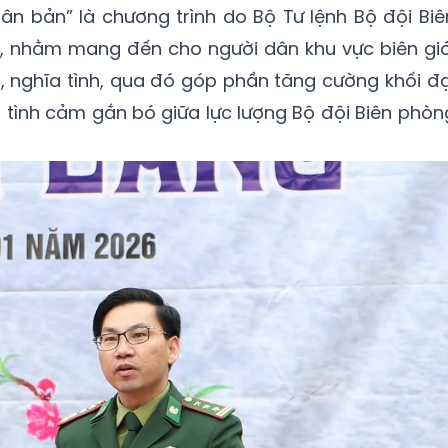
n bản” là chương trình do Bộ Tư lệnh Bộ đội Biê
 nhằm mang đến cho người dân khu vực biên giớ
, nghĩa tình, qua đó góp phần tăng cường khối đạ
t tình cảm gắn bó giữa lực lượng Bộ đội Biên phòn