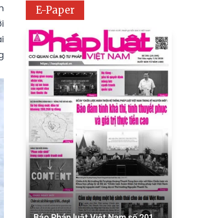
n
E-Paper
i
i
g
Báo Pháp luật Việt Nam số 201