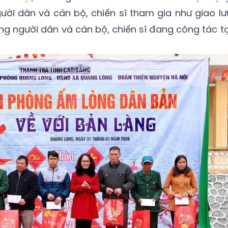
gười dân và cán bộ, chiến sĩ tham gia như giao lư
ng người dân và cán bộ, chiến sĩ đang công tác tạ