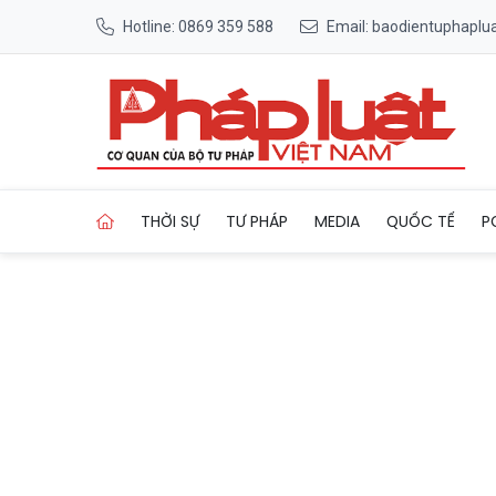
Hotline: 0869 359 588
Email: baodientuphapl
Trang chủ Cao Bằng: 'Xuân B
THỜI SỰ
TƯ PHÁP
MEDIA
QUỐC TẾ
P