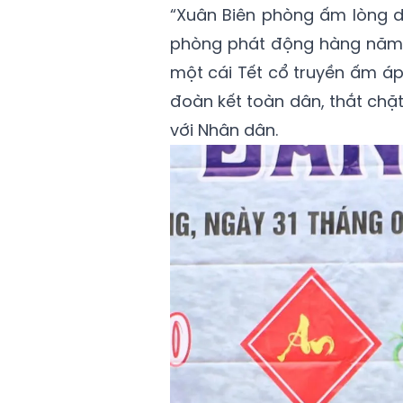
“Xuân Biên phòng ấm lòng dâ
phòng phát động hàng năm,
một cái Tết cổ truyền ấm áp
đoàn kết toàn dân, thắt chặ
với Nhân dân.