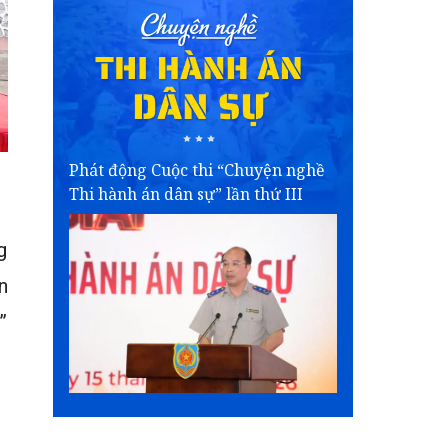
Phát động Cuộc thi “Chuyện nghề
Thi hành án dân sự” lần thứ III
g
n
”