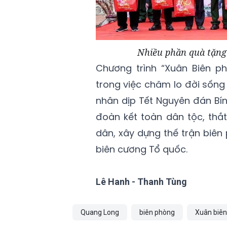
Nhiều phần quà tặng
Chương trình “Xuân Biên p
trong việc chăm lo đời sống 
nhân dịp Tết Nguyên đán Bí
đoàn kết toàn dân tộc, thắ
dân, xây dựng thế trận biên
biên cương Tổ quốc.
Lê Hanh - Thanh Tùng
Quang Long
biên phòng
Xuân biên 