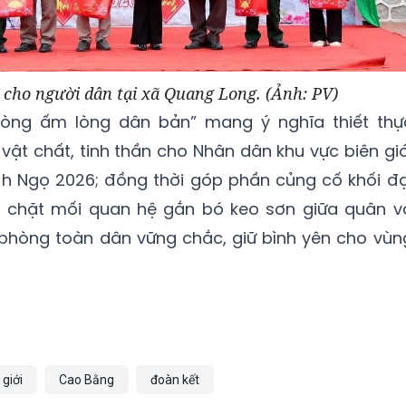
 cho người dân tại xã Quang Long. (Ảnh: PV)
hòng ấm lòng dân bản” mang ý nghĩa thiết thự
vật chất, tinh thần cho Nhân dân khu vực biên giớ
nh Ngọ 2026; đồng thời góp phần củng cố khối đạ
t chặt mối quan hệ gắn bó keo sơn giữa quân v
 phòng toàn dân vững chắc, giữ bình yên cho vùn
giới
Cao Bằng
đoàn kết