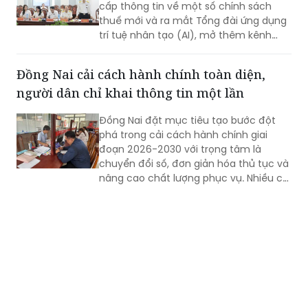
cấp thông tin về một số chính sách
thuế mới và ra mắt Tổng đài ứng dụng
trí tuệ nhân tạo (AI), mở thêm kênh
cung cấp thông tin thuế qua nền tảng
thanh toán số.
Đồng Nai cải cách hành chính toàn diện,
người dân chỉ khai thông tin một lần
Đồng Nai đặt mục tiêu tạo bước đột
phá trong cải cách hành chính giai
đoạn 2026-2030 với trọng tâm là
chuyển đổi số, đơn giản hóa thủ tục và
nâng cao chất lượng phục vụ. Nhiều chỉ
tiêu được đặt ra nhằm rút ngắn thời
gian giải quyết, tăng sự hài lòng của
người dân và doanh nghiệp.