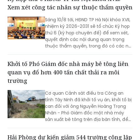
Xem xét công tác nhân sự thuộc thẩm quyền
Sáng 10/8 tới, HĐND TP Hà Nội khóa XVII,
nhiệm kỳ 2026-2031 sẽ tổ chức Kỳ họp
thứ 6 (kỳ họp chuyên đề) để xem xét,
quyết định các nội dung quan trọng
thuộc thẩm quyền, trong đó có các nội
dung về công tác nhân sự.
Khởi tố Phó Giám đốc nhà máy bê tông liên
quan vụ đổ hơn 400 tấn chất thải ra môi
trường
Cơ quan Cảnh sát điều tra Công an
tỉnh Tây Ninh đã khởi tố vụ án, khởi tố bị
can đối với ông Nguyễn Hoàng Trọng
Nhân - Phó Giám đốc một nhà máy
sản xuất bê tông trên địa bàn tỉnh, để
điều tra về hành vi “Gây ô nhiễm môi
trường”. Vụ án được xác định liên quan
Hải Phòng dự kiến giảm 544 trường công lập
đến việc đổ, chôn lấp trái phép hơn