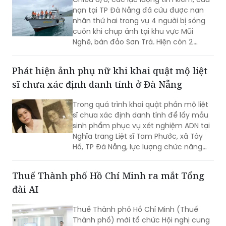
nạn tại TP Đà Nẵng đã cứu được nạn
nhân thứ hai trong vụ 4 người bị sóng
cuốn khi chụp ảnh tại khu vực Mũi
Nghê, bán đảo Sơn Trà. Hiện còn 2
người chưa tìm thấy.
Phát hiện ảnh phụ nữ khi khai quật mộ liệt
sĩ chưa xác định danh tính ở Đà Nẵng
Trong quá trình khai quật phần mộ liệt
sĩ chưa xác định danh tính để lấy mẫu
sinh phẩm phục vụ xét nghiệm ADN tại
Nghĩa trang Liệt sĩ Tam Phước, xã Tây
Hồ, TP Đà Nẵng, lực lượng chức năng
phát hiện nhiều di vật, trong đó đáng
chú ý có di ảnh một phụ nữ.
Thuế Thành phố Hồ Chí Minh ra mắt Tổng
đài AI
Thuế Thành phố Hồ Chí Minh (Thuế
Thành phố) mới tổ chức Hội nghị cung