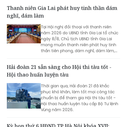
Thanh niên Gia Lai phát huy tinh thần dám
nghĩ, dám làm
Tại Hội nghị đối thoại với thanh niên
năm 2026 do UBND tỉnh Gia Lai tổ chức
ngày 8/8, Chủ tịch UBND tỉnh Gia Lai
mong muốn thanh niên phát huy tinh
thần tiên phong, dám nghĩ, dám làm,
chủ động học tập, đổi mới sáng tạo và
gắn khát vọng cá nhân với khát vọng
Hải đoàn 21 sẵn sàng cho Hội thi tàu tốt -
phát triển của quê hương.
Hội thao huấn luyện tàu
Thời gian qua, Hải đoàn 21 đã khắc
phục khó khăn, làm tốt mọi công tác
chuẩn bị để tham gia Hội thi tàu tốt -
Hội thao huấn luyện tàu cấp Bộ Tư lệnh
Vùng năm 2026.
Kỳ họp thứ 6 HĐND TP Hà Nội khóa XVII: