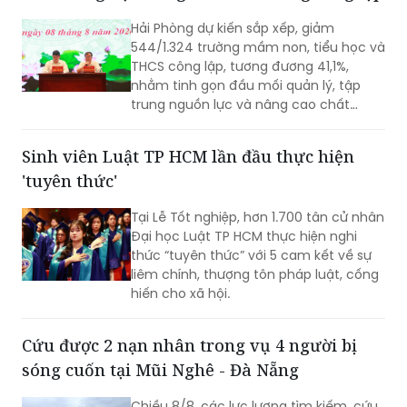
400 tấn bê tông thải ra môi trường.
Hải Phòng dự kiến sắp xếp, giảm
544/1.324 trường mầm non, tiểu học và
THCS công lập, tương đương 41,1%,
nhằm tinh gọn đầu mối quản lý, tập
trung nguồn lực và nâng cao chất
lượng giáo dục. Việc sắp xếp phải hoàn
thành trước ngày 20/8/2026.
Sinh viên Luật TP HCM lần đầu thực hiện
'tuyên thức'
Tại Lễ Tốt nghiệp, hơn 1.700 tân cử nhân
Đại học Luật TP HCM thực hiện nghi
thức “tuyên thức” với 5 cam kết về sự
liêm chính, thượng tôn pháp luật, cống
hiến cho xã hội.
Cứu được 2 nạn nhân trong vụ 4 người bị
sóng cuốn tại Mũi Nghê - Đà Nẵng
Chiều 8/8, các lực lượng tìm kiếm, cứu