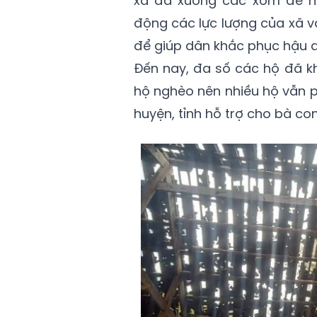
xã đã xuống các xóm để năm
động các lực lượng của xã v
để giúp dân khắc phục hậu 
Đến nay, đa số các hộ đã kh
hộ nghèo nên nhiều hộ vẫn p
huyện, tỉnh hỗ trợ cho bà co