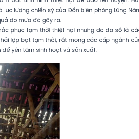
 bắt tình hình thiệt hại để báo lên huyện. Hu
à lực lượng chiến sỹ của Đồn biên phòng Lũng Nặ
quả do mưa đá gây ra.
ắc phục tạm thời thiệt hại nhưng do đa số là cá
hải lợp bạt tạm thời, rất mong các cấp ngành củ
n để yên tâm sinh hoạt và sản xuất.