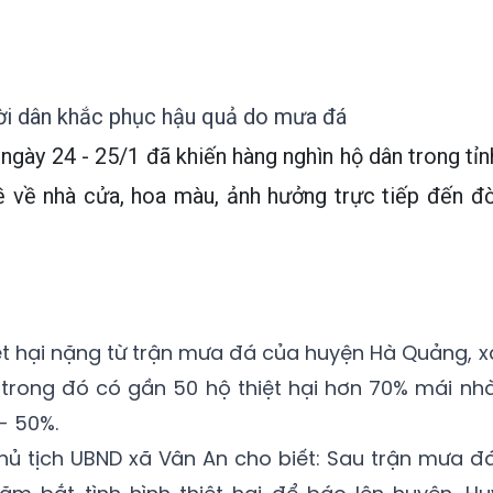
ười dân khắc phục hậu quả do mưa đá
ngày 24 - 25/1 đã khiến hàng nghìn hộ dân trong tỉn
ề về
nhà cửa, hoa màu, ảnh hưởng trực tiếp đến đờ
iệt hại nặng từ trận mưa đá của huyện Hà Quảng, x
i, trong đó có gần 50 hộ thiệt hại hơn 70% mái nhà
 - 50%.
ủ tịch UBND xã Vân An cho biết: Sau trận mưa đá