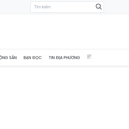
ỘNG SẢN
BẠN ĐỌC
TIN ĐỊA PHƯƠNG