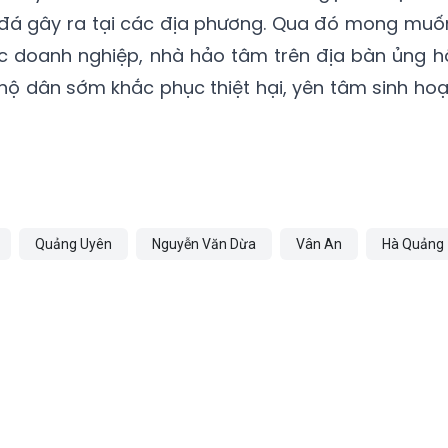
đá gây ra tại các địa phương. Qua đó mong muố
c doanh nghiệp, nhà hảo tâm trên địa bàn ủng h
ộ dân sớm khắc phục thiệt hại, yên tâm sinh hoạ
Quảng Uyên
Nguyễn Văn Dừa
Vân An
Hà Quảng