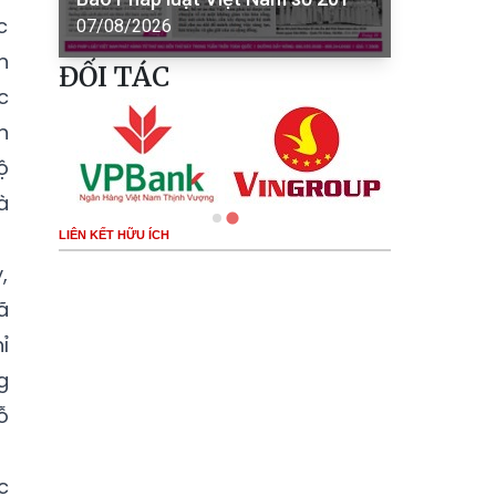
c
07/08/2026
n
ĐỐI TÁC
c
n
ộ
à
LIÊN KẾT HỮU ÍCH
,
ã
ỉ
g
ỗ
c