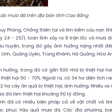
ề do mưa đá trên địa bàn tỉnh Cao Bằng
y Phòng, Chống thiên tai và tìm kiếm cứu nạn tỉn
 24 - 25/1, toàn tỉnh xảy ra 8 trận lốc và mưa đ
iều huyện, trong đó gây ảnh hưởng nặng nhất đế
 Lĩnh, Quảng Uyên, Trùng Khánh, Hà Quảng, Hòa An
nh hưởng, trong đó có gần 500 nhà bị thiệt hại hơ
thiệt hại 50 - 70%. Ngoài ra, có 34 ha diện tích ra
 2 ha cây ăn quả bị thiệt hại, ảnh hưởng; Nhiều xe 
mưa đá làm thiệt hại khoảng 50 tỷ đồng.
nh đã có nhiều biện pháp cả về vật chất và tin
ắc phục hậu quả mưa đá. Các địa phương, ba