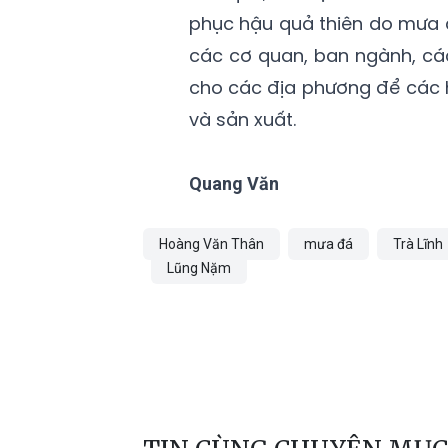
phục hậu quả thiên do mưa 
các cơ quan, ban ngành, cá
cho các địa phương để các h
và sản xuất.
Quang Văn
Hoàng Văn Thân
mưa đá
Trà Lĩnh
Lũng Nặm