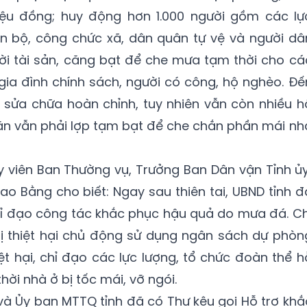
iệu đồng; huy động hơn 1.000 người gồm các lự
án bộ, công chức xã, dân quân tự vệ và người dâ
rời tài sản, căng bạt để che mưa tạm thời cho cá
c gia đình chính sách, người có công, hộ nghèo. Đế
 sửa chữa hoàn chỉnh, tuy nhiên vẫn còn nhiều h
ăn vẫn phải lợp tạm bạt để che chắn phần mái nh
 viên Ban Thường vụ, Trưởng Ban Dân vận Tỉnh ủy
ao Bằng cho biết: Ngay sau thiên tai, UBND tỉnh đ
ỉ đạo công tác khắc phục hậu quả do mưa đá. Ch
 thiệt hại chủ động sử dụng ngân sách dự phòn
iệt hại, chỉ đạo các lực lượng, tổ chức đoàn thể h
ời nhà ở bị tốc mái, vỡ ngói.
 và Ủy ban MTTQ tỉnh đã có Thư kêu gọi Hỗ trợ khắ