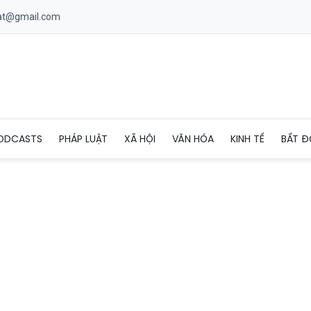
uat@gmail.com
̣i hỗ trợ người dân khắc phục hậu quả do mưa đá
ODCASTS
PHÁP LUẬT
XÃ HỘI
VĂN HÓA
KINH TẾ
BẤT Đ