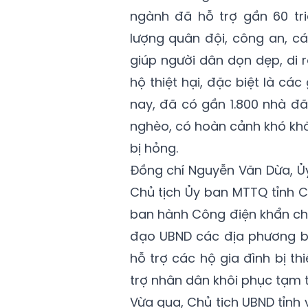
ngành đã hỗ trợ gần 60 tr
lượng quân đội, công an, c
giúp người dân dọn dẹp, di 
hộ thiệt hại, đặc biệt là cá
nay, đã có gần 1.800 nhà đã
nghèo, có hoàn cảnh khó kh
bị hỏng.
Đồng chí Nguyễn Văn Dừa, Ủy
Chủ tịch Ủy ban MTTQ tỉnh C
ban hành Công điện khẩn ch
đạo UBND các địa phương bị
hỗ trợ các hộ gia đình bị th
trợ nhân dân khôi phục tạm th
Vừa qua, Chủ tịch UBND tỉnh