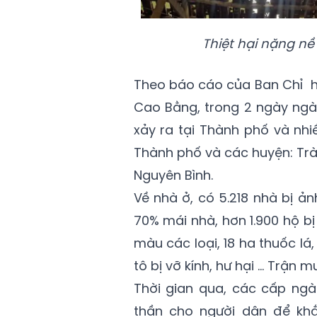
Thiệt hại nặng n
Theo báo cáo của Ban Chỉ hu
Cao Bằng, trong 2 ngày ngày
xảy ra tại Thành phố và nh
Thành phố và các huyện: Trà
Nguyên Bình.
Về nhà ở, có 5.218 nhà bị ả
70% mái nhà, hơn 1.900 hộ bị 
màu các loại, 18 ha thuốc lá,
tô bị vỡ kính, hư hại … Trận 
Thời gian qua, các cấp ngà
thần cho người dân để kh