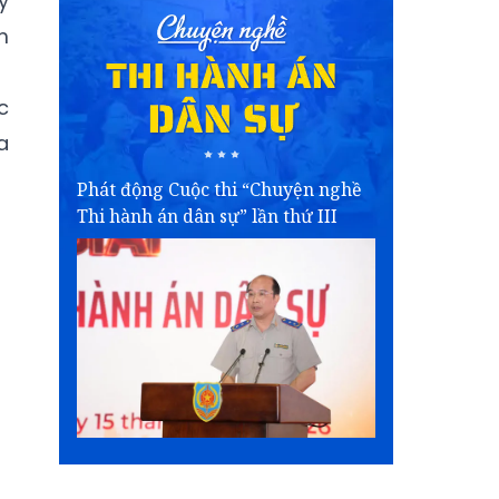
y
m
c
a
Phát động Cuộc thi “Chuyện nghề
Thi hành án dân sự” lần thứ III