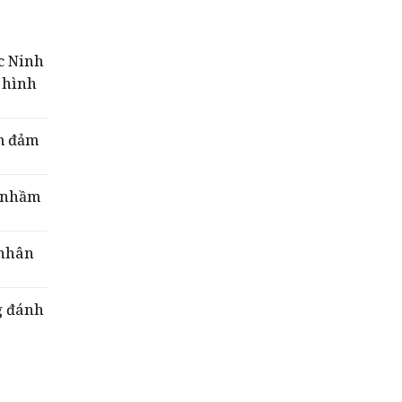
ốc Ninh
 hình
ểm đảm
… nhầm
 nhân
g đánh