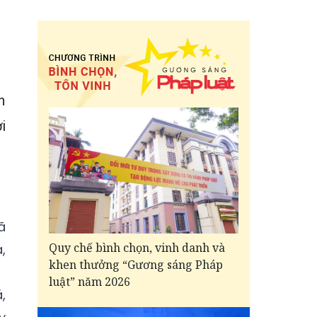
h
i
ã
Quy chế bình chọn, vinh danh và
,
khen thưởng “Gương sáng Pháp
luật” năm 2026
,