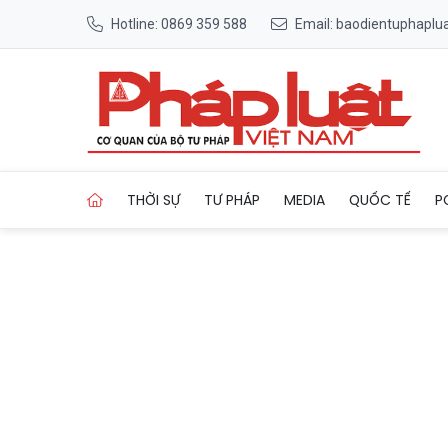
Hotline: 0869 359 588
Email: baodientuphapl
Trang chủ Cao Bằng: Kêu go
THỜI SỰ
TƯ PHÁP
MEDIA
QUỐC TẾ
P