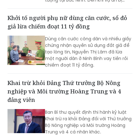
tượng tại Bắc Ninh. Đến khi vụ án bị
phát hiện, còn 141 bị hại chưa được
hoàn trả khoảng 474 tỷ đồng.
Khởi tố người phụ nữ dùng căn cước, sổ đỏ
giả lừa chiếm đoạt 11 tỷ đồng
Dùng căn cước công dân và nhiều giấy
chứng nhận quyền sử dụng đất giả để
tạo lòng tin, Nguyễn Thị Lâm đã lừa
một người dân ở Ninh Bình vay tiền rồi
chiếm đoạt 11 tỷ đồng.
Khai trừ khỏi Đảng Thứ trưởng Bộ Nông
nghiệp và Môi trường Hoàng Trung và 4
đảng viên
Ban Bí thư quyết định thi hành kỷ luật
Khai trừ ra khỏi Đảng đối với Thứ trưởng
Bộ Nông nghiệp và Môi trường Hoàng
Trung và 4 cá nhân khác.