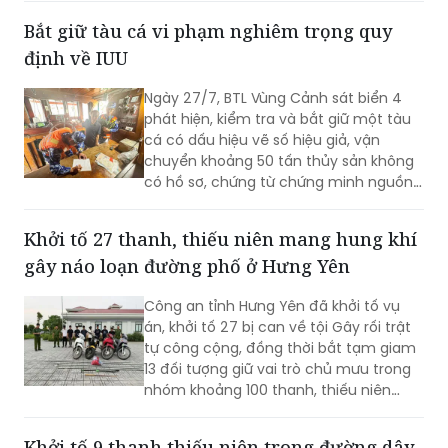
Bắt giữ tàu cá vi phạm nghiêm trọng quy
định về IUU
Ngày 27/7, BTL Vùng Cảnh sát biển 4
phát hiện, kiểm tra và bắt giữ một tàu
cá có dấu hiệu vẽ số hiệu giả, vận
chuyển khoảng 50 tấn thủy sản không
có hồ sơ, chứng từ chứng minh nguồn
gốc hợp.
Khởi tố 27 thanh, thiếu niên mang hung khí
gây náo loạn đường phố ở Hưng Yên
Công an tỉnh Hưng Yên đã khởi tố vụ
án, khởi tố 27 bị can về tội Gây rối trật
tự công cộng, đồng thời bắt tạm giam
13 đối tượng giữ vai trò chủ mưu trong
nhóm khoảng 100 thanh, thiếu niên
mang theo hung khí, đua xe, rượt đuổi,
đánh nhau trên địa bàn.
Khởi tố 9 thanh thiếu niên trong đường dây