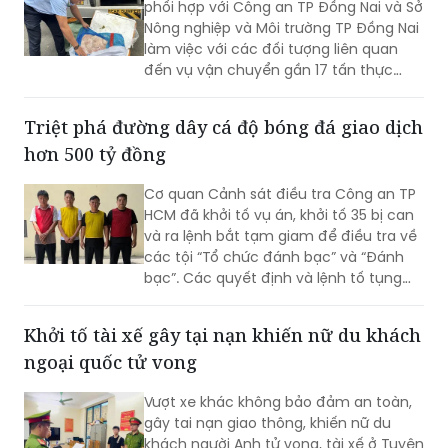
phối hợp với Công an TP Đồng Nai và Sở
Nông nghiệp và Môi trường TP Đồng Nai
làm việc với các đối tượng liên quan
đến vụ vận chuyển gần 17 tấn thực
phẩm đông lạnh không rõ nguồn gốc
xuất xứ, không có giấy tờ hợp pháp.
Triệt phá đường dây cá độ bóng đá giao dịch
hơn 500 tỷ đồng
Cơ quan Cảnh sát điều tra Công an TP
HCM đã khởi tố vụ án, khởi tố 35 bị can
và ra lệnh bắt tạm giam để điều tra về
các tội “Tổ chức đánh bạc” và “Đánh
bạc”. Các quyết định và lệnh tố tụng
đã được Viện KSND TP HCM phê chuẩn.
Khởi tố tài xế gây tại nạn khiến nữ du khách
ngoại quốc tử vong
Vượt xe khác không bảo đảm an toàn,
gây tai nạn giao thông, khiến nữ du
khách người Anh tử vong, tài xế ở Tuyên