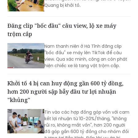
Quang bị khởi tố.
Đăng clip "bốc đầu" câu view, lộ xe máy
trộm cắp
Nam thanh niên ở Hà Tĩnh đăng clip
"bốc đầu" xe máy lên TikTok để câu
view. Qua xác minh, công an còn phát
hiện chiếc xe là tang vật trộm cắp.​
Khởi tố 4 bị can huy động gần 600 tỷ đồng,
hơn 200 người sập bẫy đầu tư lợi nhuận
"khủng"
Tin vào các hợp đồng góp vốn với cam
kết lợi nhuận từ 10-20%/tháng, "không
rủi ro, không mất vốn", hơn 200 người
đã góp gần 600 tỷ đồng cho nhóm đối