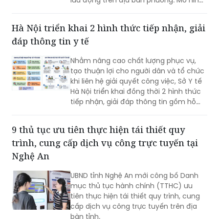
giúp giảm trở ngại đi lại và bảo đảm
quyền lợi pháp lý cho người dân.
Hà Nội triển khai 2 hình thức tiếp nhận, giải
đáp thông tin y tế
Nhằm nâng cao chất lượng phục vụ,
tạo thuận lợi cho người dân và tổ chức
khi liên hệ giải quyết công việc, Sở Y tế
Hà Nội triển khai đồng thời 2 hình thức
tiếp nhận, giải đáp thông tin gồm hỗ
trợ qua các số điện thoại công khai và
tiếp đón trực tiếp tại trụ sở.
9 thủ tục ưu tiên thực hiện tái thiết quy
trình, cung cấp dịch vụ công trực tuyến tại
Nghệ An
UBND tỉnh Nghệ An mới công bố Danh
mục thủ tục hành chính (TTHC) ưu
tiên thực hiện tái thiết quy trình, cung
cấp dịch vụ công trực tuyến trên địa
bàn tỉnh.