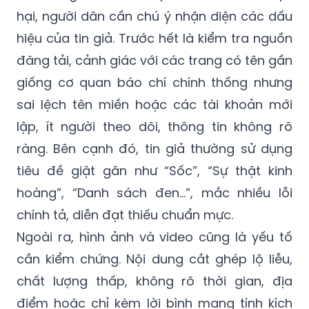
hại, người dân cần chú ý nhận diện các dấu
hiệu của tin giả. Trước hết là kiểm tra nguồn
đăng tải, cảnh giác với các trang có tên gần
giống cơ quan báo chí chính thống nhưng
sai lệch tên miền hoặc các tài khoản mới
lập, ít người theo dõi, thông tin không rõ
ràng. Bên cạnh đó, tin giả thường sử dụng
tiêu đề giật gân như “Sốc”, “Sự thật kinh
hoàng”, “Danh sách đen…”, mắc nhiều lỗi
chính tả, diễn đạt thiếu chuẩn mực.
Ngoài ra, hình ảnh và video cũng là yếu tố
cần kiểm chứng. Nội dung cắt ghép lộ liễu,
chất lượng thấp, không rõ thời gian, địa
điểm hoặc chỉ kèm lời bình mang tính kích