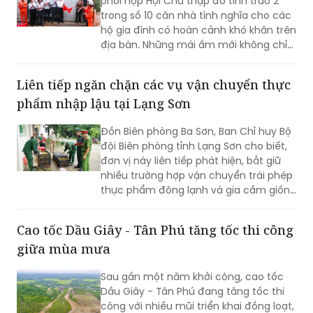
phối hợp Hội Chữ thập đỏ tỉnh trao 2
trong số 10 căn nhà tình nghĩa cho các
hộ gia đình có hoàn cảnh khó khăn trên
địa bàn. Những mái ấm mới không chỉ
giúp người dân an cư, ổn định cuộc
sống mà còn góp phần lan tỏa những
Liên tiếp ngăn chặn các vụ vận chuyển thực
giá trị nhân văn từ các hoạt động an
phẩm nhập lậu tại Lạng Sơn
sinh xã hội của ngành Điện.
Đồn Biên phòng Ba Sơn, Ban Chỉ huy Bộ
đội Biên phòng tỉnh Lạng Sơn cho biết,
đơn vị này liên tiếp phát hiện, bắt giữ
nhiều trường hợp vận chuyển trái phép
thực phẩm đông lạnh và gia cầm giống
không rõ nguồn gốc từ biên giới đưa
vào nội địa.
Cao tốc Dầu Giây - Tân Phú tăng tốc thi công
giữa mùa mưa
Sau gần một năm khởi công, cao tốc
Dầu Giây - Tân Phú đang tăng tốc thi
công với nhiều mũi triển khai đồng loạt,