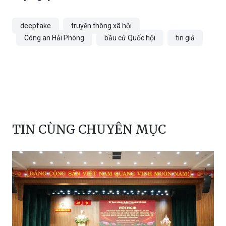
deepfake
truyền thông xã hội
Công an Hải Phòng
bầu cử Quốc hội
tin giả
TIN CÙNG CHUYÊN MỤC