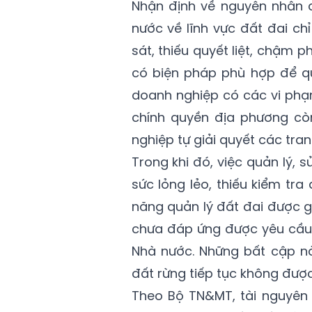
Nhận định về nguyên nhân đ
nước về lĩnh vực đất đai chỉ
sát, thiếu quyết liệt, chậm 
có biện pháp phù hợp để qu
doanh nghiệp có các vi phạm
chính quyền địa phương cò
nghiệp tự giải quyết các tra
Trong khi đó, việc quản lý,
sức lỏng lẻo, thiếu kiểm tr
năng quản lý đất đai được g
chưa đáp ứng được yêu cầu 
Nhà nước. Những bất cập nà
đất rừng tiếp tục không được
Theo Bộ TN&MT, tài nguyên r