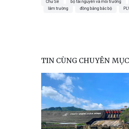
Chư Sê
bộ tài nguyên và môi trường
lâm trường
đồng bằng bắc bộ
PL
TIN CÙNG CHUYÊN MỤC