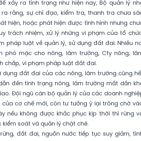
ể xảy ra tình trạng như hiện nay, Bộ quản lý nh
 ra rằng, sự chỉ đạo, kiểm tra, thanh tra chưa sâ
phát hiện, hoặc phát hiện được tình hình nhưng chư
y trách nhiệm, xử lý những vi phạm của tổ chức
 pháp luật về quản lý, sử dụng đất đai. Nhiều nơ
n phó mặc cho nông, lâm trường, Cty nông, lâ
nh chấp, vi phạm pháp luật đất đai.
 sử dụng đất đai của các nông, lâm trường cũng hế
a dẫn đến tình trạng nông, lâm trường mất dần kh
iao. Đội ngũ cán bộ quản lý của các doanh nghiệ
của cơ chế mới, còn tư tưởng ỷ lại trông chờ và
y nếu không được khắc phục kịp thời thì rừng v
 kiểm soát và quản lý chặt chẽ.
ừng, đất đai, nguồn nước tiếp tục suy giảm, tìn