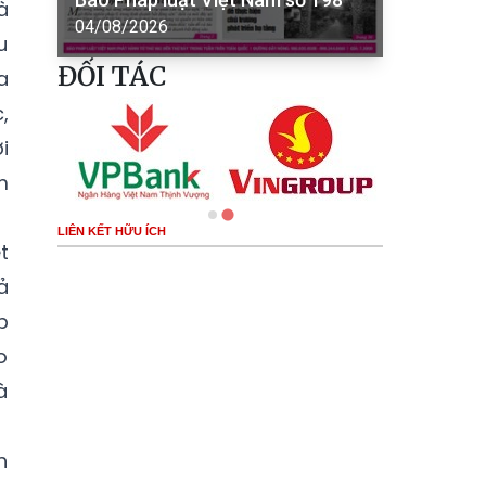
à
04/08/2026
u
ĐỐI TÁC
a
,
i
m
LIÊN KẾT HỮU ÍCH
t
ả
p
o
à
h