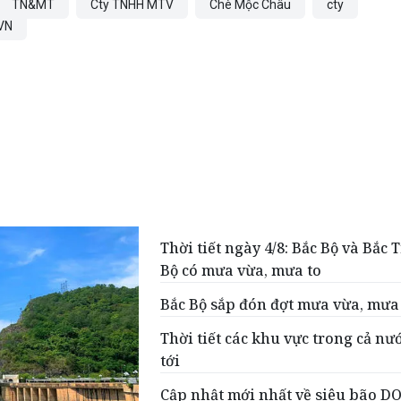
TN&MT
Cty TNHH MTV
Chè Mộc Châu
cty
VN
Thời tiết ngày 4/8: Bắc Bộ và Bắc 
Bộ có mưa vừa, mưa to
Bắc Bộ sắp đón đợt mưa vừa, mưa
Thời tiết các khu vực trong cả nư
tới
Cập nhật mới nhất về siêu bão 