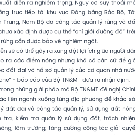
xuất diễn ra nghiêm trọng. Nguy cơ suy thoái mô
ng trực tiếp tới khu vực Đồng bằng Bắc Bộ, Tâ
 Trung, Nam Bộ do công tác quản lý rừng và đấ
chưa xác định được cụ thể “chỉ giới đường đỏ” trê
t rừng cần được bảo vệ nghiêm ngặt.
iễn sẽ có thể gây ra xung đột lợi ích giữa người dâ
tạo ra các điểm nóng nhưng khó có căn cứ để giả
c đất đai và hồ sơ quản lý của cơ quan nhà nướ
t chẽ” - báo cáo của Bộ TN&MT đưa ra nhận định.
t trong những giải pháp mà Bộ TN&MT đề nghị Chín
 tác liên ngành xuống từng địa phương để khảo sá
ý đất đai và công tác quản lý, sử dụng đất nông
h tra, kiểm tra quản lý sử dụng đất, trách nhiệ
nông, lâm trường; tăng cường công tác giải quyế