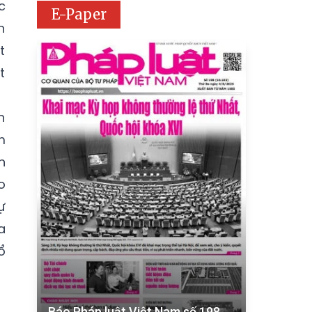
c
E-Paper
h
t
t
n
m
n
o
ự
a
ổ
Báo Pháp luật Việt Nam số 198