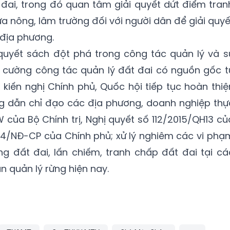
t đai, trong đó quan tâm giải quyết dứt điểm tran
ữa nông, lâm trường đối với người dân để giải quyế
 địa phương.
quyết sách đột phá trong công tác quản lý và s
g cường công tác quản lý đất đai có nguồn gốc t
kiến nghị Chính phủ, Quốc hội tiếp tục hoàn thiệ
ng dẫn chỉ đạo các địa phương, doanh nghiệp thự
 của Bộ Chính trị, Nghị quyết số 112/2015/QH13 củ
014/NĐ-CP của Chính phủ; xử lý nghiêm các vi phạ
ng đất đai, lấn chiếm, tranh chấp đất đai tại cá
n quản lý rừng hiện nay.