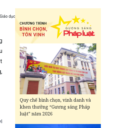
 Giáo dục
g
u
t
,
Quy chế bình chọn, vinh danh và
khen thưởng “Gương sáng Pháp
luật” năm 2026
i