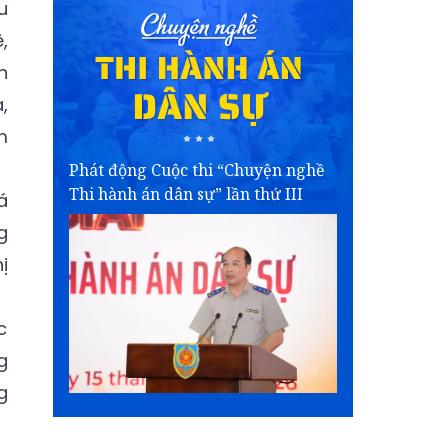
u
,
h
,
m
Phát động Cuộc thi “Chuyện nghề
Thi hành án dân sự” lần thứ III
á
g
ị
c
g
g