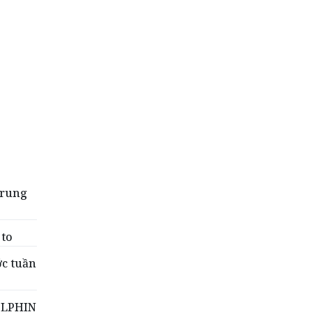
Trung
 to
ớc tuần
DOLPHIN