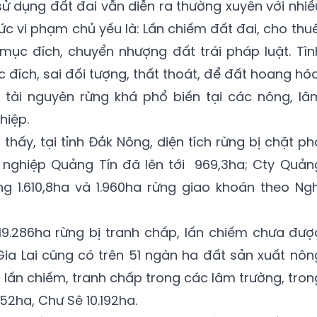
sử dụng đất đai vẫn diễn ra thường xuyên với nhiề
ức vi phạm chủ yếu là: Lấn chiếm đất đai, cho thuê
mục đích, chuyển nhượng đất trái pháp luật. Tìn
 đích, sai đối tượng, thất thoát, để đất hoang hóa
, tài nguyên rừng khá phổ biến tại các nông, lâ
hiệp.
hấy, tại tỉnh Đắk Nông, diện tích rừng bị chặt ph
 nghiệp Quảng Tín đã lên tới 969,3ha; Cty Quản
g 1.610,8ha và 1.960ha rừng giao khoán theo Ngh
 19.286ha rừng bị tranh chấp, lấn chiếm chưa đượ
 Gia Lai cũng có trên 51 ngàn ha đất sản xuất nôn
 lấn chiếm, tranh chấp trong các lâm trường, tron
2ha, Chư Sê 10.192ha.