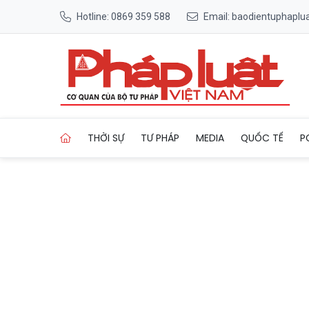
Hotline: 0869 359 588
Email: baodientuphapl
Trang chủ Cảnh báo tình trạ
THỜI SỰ
TƯ PHÁP
MEDIA
QUỐC TẾ
P