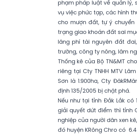
phạm pháp luật về quản lý, 
vụ việc phức tạp, các hình th
cho mượn đất, tự ý chuyển 
trạng giao khoán đất sai mục
lãng phí tài nguyên đất đai
trường, công ty nông, lâm ng
Thống kê của Bộ TN&MT cho t
riêng tại Cty TNHH MTV Lâm
Sơn là 1.900ha, Cty ĐăkRMăn
định 135/2005 bị chặt phá.
Nếu như tại tỉnh Đắk Lắk có
giải quyết dứt điểm thì tỉnh
nghiệp của người dân xen kẽ,
đó huyện KRông Chro có 6.45