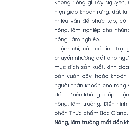
Không riêng gì Tây Nguyên,
hiện giao khoán rừng, đất l
nhiều vấn đề phức tạp, có 
nông, lâm nghiệp cho những
nông, lâm nghiệp.
Thậm chí, còn có tình trạ
chuyển nhượng đất cho ngư
mục đích sản xuất, kinh doa
bán vườn cây, hoặc khoán 
người nhận khoán cho rằng v
đầu tư nên không chấp nhận 
nông, lâm trường. Điển hìn
phần Thực phẩm Bắc Giang, 
Nông, lâm trường mất dần k