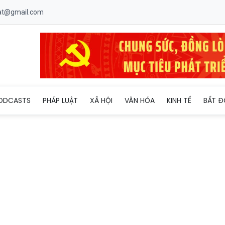
uat@gmail.com
ng buông lỏng quản lý đất nông, lâm trường
ODCASTS
PHÁP LUẬT
XÃ HỘI
VĂN HÓA
KINH TẾ
BẤT Đ