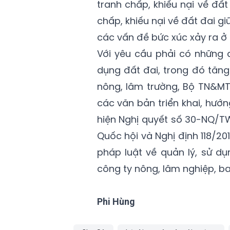
tranh chấp, khiếu nại về đấ
chấp, khiếu nại về đất đai gi
các vấn đề bức xúc xảy ra ở
Với yêu cầu phải có những 
dụng đất đai, trong đó tăn
nông, lâm trường, Bộ TN&MT 
các văn bản triển khai, hướ
hiện Nghị quyết số 30-NQ/TW
Quốc hội và Nghị định 118/2
pháp luật về quản lý, sử dụ
công ty nông, lâm nghiệp, ba
Phi Hùng