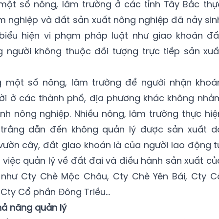
 một số nông, lâm trường ở các tỉnh Tây Bắc thự
âm nghiệp và đất sản xuất nông nghiệp đã nảy sin
biểu hiện vi phạm pháp luật như giao khoán đấ
 người không thuộc đối tượng trực tiếp sản xuấ
ng một số nông, lâm trường để người nhận khoá
ời ở các thành phố, địa phương khác không nhằ
nh nông nghiệp. Nhiều nông, lâm trường thực hiệ
trắng dẫn đến không quản lý được sản xuất d
ườn cây, đất giao khoán là của người lao động t
việc quản lý về đất đai và điều hành sản xuất củ
h như Cty Chè Mộc Châu, Cty Chè Yên Bái, Cty C
Cty Cổ phần Đông Triều…
hả năng quản lý