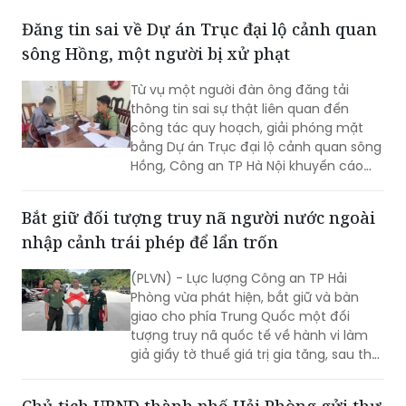
Đăng tin sai về Dự án Trục đại lộ cảnh quan
sông Hồng, một người bị xử phạt
Từ vụ một người đàn ông đăng tải
thông tin sai sự thật liên quan đến
công tác quy hoạch, giải phóng mặt
bằng Dự án Trục đại lộ cảnh quan sông
Hồng, Công an TP Hà Nội khuyến cáo
người dân cần kiểm chứng nguồn tin
trước khi bình luận, chia sẻ trên mạng
Bắt giữ đối tượng truy nã người nước ngoài
xã hội, tránh tiếp tay cho tin giả và vi
nhập cảnh trái phép để lẩn trốn
phạm pháp luật.
(PLVN) - Lực lượng Công an TP Hải
Phòng vừa phát hiện, bắt giữ và bàn
giao cho phía Trung Quốc một đối
tượng truy nã quốc tế về hành vi làm
giả giấy tờ thuế giá trị gia tăng, sau thời
gian lẩn trốn trên địa bàn thành phố.