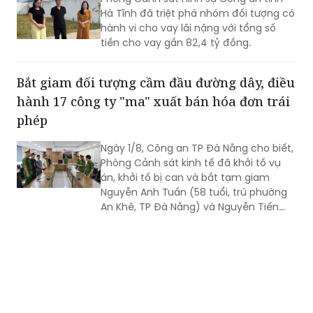
Hà Tĩnh đã triệt phá nhóm đối tượng có
hành vi cho vay lãi nặng với tổng số
tiền cho vay gần 82,4 tỷ đồng.
Bắt giam đối tượng cầm đầu đường dây, điều
hành 17 công ty "ma" xuất bán hóa đơn trái
phép
Ngày 1/8, Công an TP Đà Nẵng cho biết,
Phòng Cảnh sát kinh tế đã khởi tố vụ
án, khởi tố bị can và bắt tạm giam
Nguyễn Anh Tuấn (58 tuổi, trú phường
An Khê, TP Đà Nẵng) và Nguyễn Tiến
Trãi (43 tuổi, trú TPHCM) để điều tra về
hành vi in, phát hành, mua bán trái
phép hóa đơn.