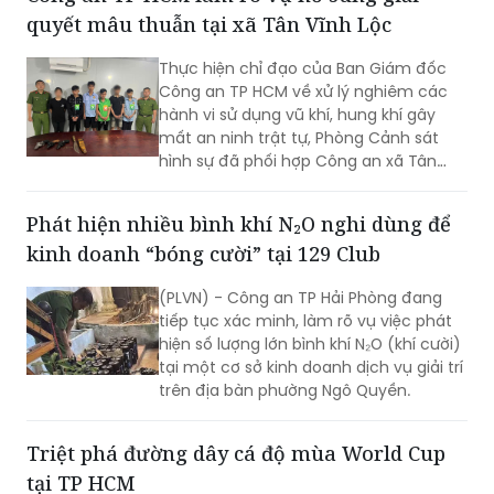
quyết mâu thuẫn tại xã Tân Vĩnh Lộc
Thực hiện chỉ đạo của Ban Giám đốc
Công an TP HCM về xử lý nghiêm các
hành vi sử dụng vũ khí, hung khí gây
mất an ninh trật tự, Phòng Cảnh sát
hình sự đã phối hợp Công an xã Tân
Vĩnh Lộc, Công an xã Đông Thạnh và
các đơn vị liên quan nhanh chóng điều
Phát hiện nhiều bình khí N₂O nghi dùng để
tra, làm rõ vụ “Cố ý gây thương tích” và
kinh doanh “bóng cười” tại 129 Club
“Gây rối trật tự công cộng” xảy ra ngày
30/7 tại ấp 14, xã Tân Vĩnh Lộc.
(PLVN) - Công an TP Hải Phòng đang
tiếp tục xác minh, làm rõ vụ việc phát
hiện số lượng lớn bình khí N₂O (khí cười)
tại một cơ sở kinh doanh dịch vụ giải trí
trên địa bàn phường Ngô Quyền.
Triệt phá đường dây cá độ mùa World Cup
tại TP HCM