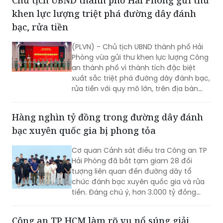
Chủ tịch UBND thành phố Hải Phòng gửi thư
khen lực lượng triệt phá đường dây đánh
bạc, rửa tiền
(PLVN) - Chủ tịch UBND thành phố Hải
Phòng vừa gửi thư khen lực lượng Công
an thành phố vì thành tích đặc biệt
xuất sắc triệt phá đường dây đánh bạc,
rửa tiền với quy mô lớn, trên địa bàn
rộng.
Hàng nghìn tỷ đồng trong đường dây đánh
bạc xuyên quốc gia bị phong tỏa
Cơ quan Cảnh sát điều tra Công an TP
Hải Phòng đã bắt tạm giam 28 đối
tượng liên quan đến đường dây tổ
chức đánh bạc xuyên quốc gia và rửa
tiền. Đáng chú ý, hơn 3.000 tỷ đồng
trong 2.003 tài khoản tại 36 ngân hàng
đã bị phong tỏa để phục vụ điều tra.
Công an TP HCM làm rõ vụ nổ súng giải