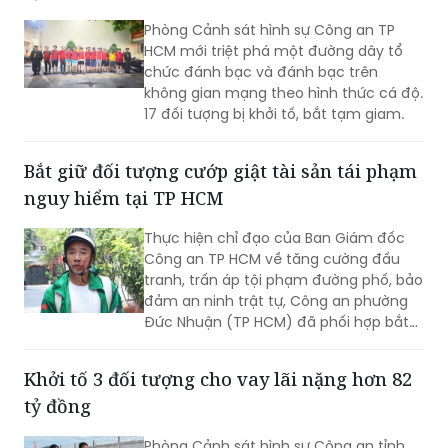
Phòng Cảnh sát hình sự Công an TP
HCM mới triệt phá một đường dây tổ
chức đánh bạc và đánh bạc trên
không gian mạng theo hình thức cá độ.
17 đối tượng bị khởi tố, bắt tạm giam.
Bắt giữ đối tượng cướp giật tài sản tái phạm
nguy hiểm tại TP HCM
Thực hiện chỉ đạo của Ban Giám đốc
Công an TP HCM về tăng cường đấu
tranh, trấn áp tội phạm đường phố, bảo
đảm an ninh trật tự, Công an phường
Đức Nhuận (TP HCM) đã phối hợp bắt
giữ một đối tượng thực hiện hành vi
cướp giật tài sản, đồng thời chuyển vụ
Khởi tố 3 đối tượng cho vay lãi nặng hơn 82
việc đến Văn phòng Cơ quan Cảnh sát
tỷ đồng
điều tra Công an TP HCM để điều tra
theo quy định.
Phòng Cảnh sát hình sự Công an tỉnh