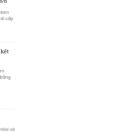
6/8
à Nam
ới cấp
 kết
đảm
 bằng
 Hóa và