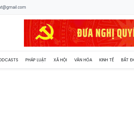
uat@gmail.com
 cực đoan do không khí lạnh tràn về
ODCASTS
PHÁP LUẬT
XÃ HỘI
VĂN HÓA
KINH TẾ
BẤT Đ