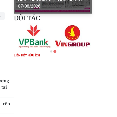
07/08/2026
ộ
ĐỐI TÁC
LIÊN KẾT HỮU ÍCH
hương
 tai
 trên