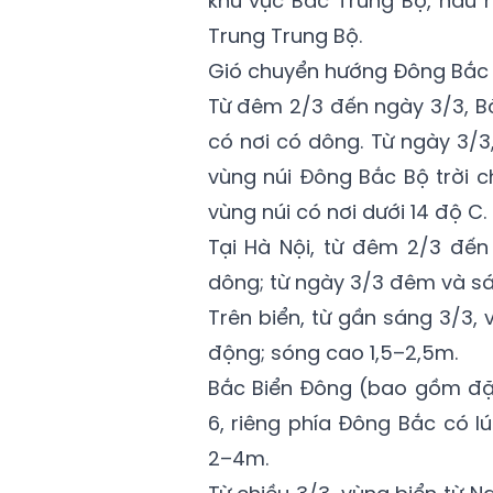
khu vực Bắc Trung Bộ, hầu 
Trung Trung Bộ.
Gió chuyển hướng Đông Bắc c
Từ đêm 2/3 đến ngày 3/3, B
có nơi có dông. Từ ngày 3/3
vùng núi Đông Bắc Bộ trời c
vùng núi có nơi dưới 14 độ C.
Tại Hà Nội, từ đêm 2/3 đến
dông; từ ngày 3/3 đêm và sán
Trên biển, từ gần sáng 3/3, 
động; sóng cao 1,5–2,5m.
Bắc Biển Đông (bao gồm đặ
6, riêng phía Đông Bắc có l
2–4m.