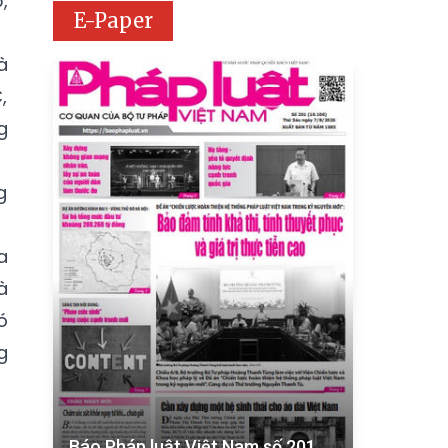
,
E-Paper
à
,
g
g
a
à
ó
g
Báo Pháp luật Việt Nam số 201