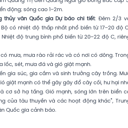
Nam Quảng Trị đến Quảng Ngãi gió Đông Bắc cấp 5
biển động; sóng cao 1–2m.
 thủy văn Quốc gia Dự báo chi tiết
: Đêm 2/3 v
Bộ có nhiệt độ thấp nhất phổ biến từ 17–20 độ C
. Nhiệt độ trung bình phổ biến từ 20–22 độ C, riên
 có mưa, mưa rào rải rác và có nơi có dông. Tron
 lốc, sét, mưa đá và gió giật mạnh.
đến gia súc, gia cầm và sinh trưởng cây trồng. Mư
ió giật mạnh có thể gây gãy đổ cây cối, hư hại nh
và cơ sở hạ tầng. Gió mạnh, sóng lớn trên biển c
g của tàu thuyền và các hoạt động khác", Trun
ăn Quốc gia cảnh báo.