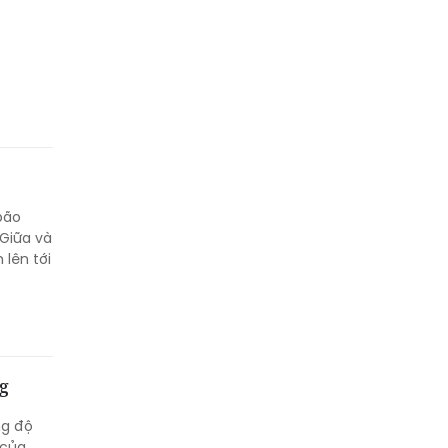
bão
Giữa và
lên tới
g
ng độ
 của