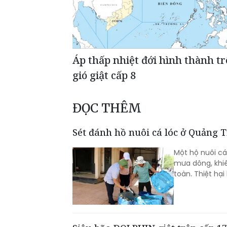
Áp thấp nhiệt đới hình thành tr
gió giật cấp 8
ĐỌC THÊM
Sét đánh hồ nuôi cá lóc ở Quảng T
Một hộ nuôi cá
mưa dông, khiế
toàn. Thiệt hạ