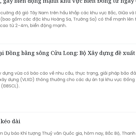
7, gây biển động mạnh khu vực Biển Đông từ ngày 
 cường độ gió Tây Nam trên hầu khắp các khu vực Bắc, Giữa v
 (bao gồm các đặc khu Hoàng Sa, Trường Sa) có thể mạnh lên t
n cao từ 2-4m, biển động mạnh.
tại Đồng bằng sông Cửu Long: Bộ Xây dựng đề xuất
y dựng vừa có báo cáo về nhu cầu, thực trạng, giải pháp bảo 
 xây dựng (VLXD) thông thường cho các dự án tại khu vực Đồng
 (ĐBSCL).
 kéo dài
m Dự báo Khí tượng Thuỷ văn Quốc gia, hôm nay, Bắc Bộ, Thanh