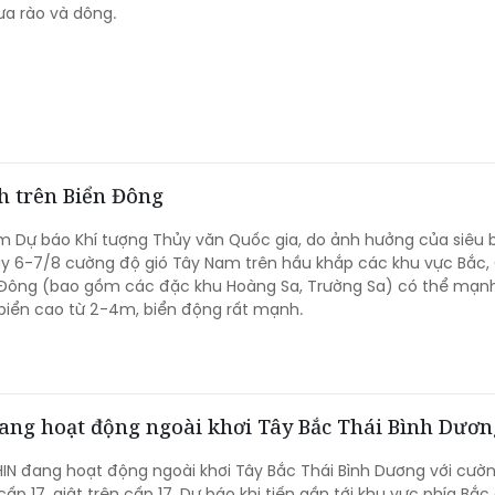
a rào và dông.
h trên Biển Đông
m Dự báo Khí tượng Thủy văn Quốc gia, do ảnh hưởng của siêu 
y 6-7/8 cường độ gió Tây Nam trên hầu khắp các khu vực Bắc, 
Đông (bao gồm các đặc khu Hoàng Sa, Trường Sa) có thể mạnh 
biển cao từ 2-4m, biển động rất mạnh.
ang hoạt động ngoài khơi Tây Bắc Thái Bình Dươn
IN đang hoạt động ngoài khơi Tây Bắc Thái Bình Dương với cườ
ấp 17, giật trên cấp 17. Dự báo khi tiến gần tới khu vực phía Bắc