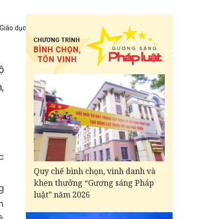
 Giáo dục
ộ
,
c
Quy chế bình chọn, vinh danh và
khen thưởng “Gương sáng Pháp
g
luật” năm 2026
n