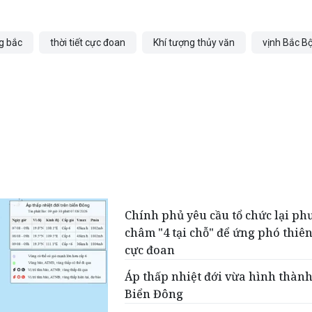
g bắc
thời tiết cực đoan
Khí tượng thủy văn
vịnh Bắc B
Chính phủ yêu cầu tổ chức lại p
châm "4 tại chỗ" để ứng phó thiên
cực đoan
Áp thấp nhiệt đới vừa hình thành
Biển Đông