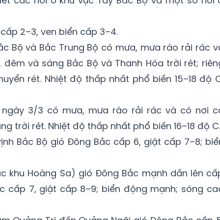
hết các nơi ở khu vực Tây Bắc Bộ và một số nơi 
ấp 2–3, ven biển cấp 3–4.
ắc Bộ và Bắc Trung Bộ có mưa, mưa rào rải rác v
, đêm và sáng Bắc Bộ và Thanh Hóa trời rét; riên
huyển rét. Nhiệt độ thấp nhất phổ biến 15–18 độ C
 ngày 3/3 có mưa, mưa rào rải rác và có nơi c
g trời rét. Nhiệt độ thấp nhất phổ biến 16–18 độ C
vịnh Bắc Bộ gió Đông Bắc cấp 6, giật cấp 7–8; biể
c khu Hoàng Sa) gió Đông Bắc mạnh dần lên cấ
úc cấp 7, giật cấp 8–9; biển động mạnh; sóng ca