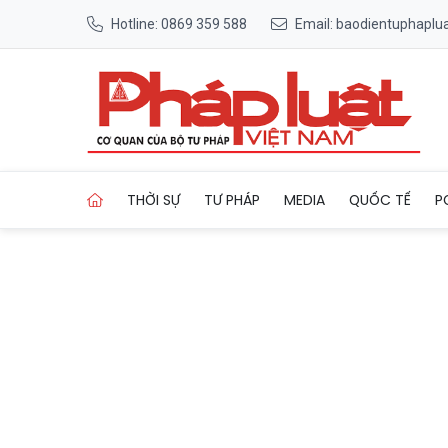
Hotline: 0869 359 588
Email: baodientuphapl
Trang chủ Cảnh báo thời tiết
THỜI SỰ
TƯ PHÁP
MEDIA
QUỐC TẾ
P