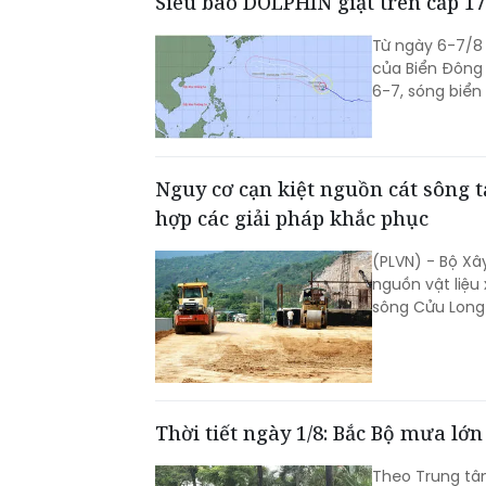
Siêu bão DOLPHIN giật trên cấp 1
Từ ngày 6-7/8
của Biển Đông
6-7, sóng biể
Nguy cơ cạn kiệt nguồn cát sông 
hợp các giải pháp khắc phục
(PLVN) - Bộ Xâ
nguồn vật liệu
sông Cửu Long
Thời tiết ngày 1/8: Bắc Bộ mưa lớn
Theo Trung tâ