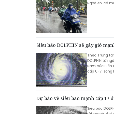
Nghệ An, có mư
Siêu bão DOLPHIN sẽ gây gió mạn
Theo Trung tâ
DOLPHIN từ ngà
Nam của Biển 
cấp 6-7, sóng 
Dự báo về siêu bão mạnh cấp 17 đ
Siêu bão DOLPH
rất mạnh, đạt c