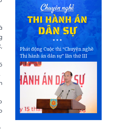
ở
à
g
,
Phát động Cuộc thi “Chuyện nghề
Thi hành án dân sự” lần thứ III
ó
.
n
p
o