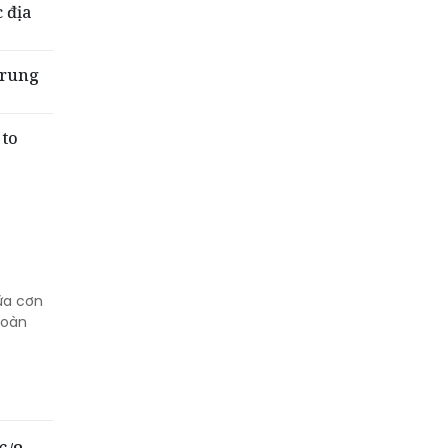
 địa
Trung
 to
iữa cơn
hoàn