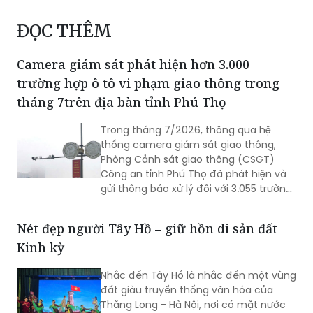
ĐỌC THÊM
Camera giám sát phát hiện hơn 3.000
trường hợp ô tô vi phạm giao thông trong
tháng 7trên địa bàn tỉnh Phú Thọ
Trong tháng 7/2026, thông qua hệ
thống camera giám sát giao thông,
Phòng Cảnh sát giao thông (CSGT)
Công an tỉnh Phú Thọ đã phát hiện và
gửi thông báo xử lý đối với 3.055 trường
hợp ô tô vi phạm trật tự an toàn giao
thông (TTATGT). Các lỗi vi phạm phổ
Nét đẹp người Tây Hồ – giữ hồn di sản đất
biến tập trung vào hành vi chạy quá
Kinh kỳ
tốc độ và không chấp hành tín hiệu
đèn giao thông.
Nhắc đến Tây Hồ là nhắc đến một vùng
đất giàu truyền thống văn hóa của
Thăng Long - Hà Nội, nơi có mặt nước