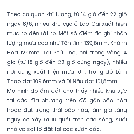
Theo cơ quan khí tượng, từ 14 giờ đến 22 giờ
ngày 8/6, nhiều khu vực ở Lào Cai xuất hiện
mưa to đến rất to. Một số điểm đo ghi nhận
lượng mưa cao như Tân Lĩnh 139,6mm, Khánh
Hoà 126mm. Tại Phú Thọ, chỉ trong vòng 4
giờ (từ 18 giờ đến 22 giờ cùng ngày), nhiều
nơi cũng xuất hiện mưa lớn, trong đó Lâm
Thao đạt 109,6mm và Dị Nậu đạt 101,8mm.
Mô hình độ ẩm đất cho thấy nhiều khu vực
tại các địa phương trên đã gần bão hòa
hoặc đạt trạng thái bão hòa, làm gia tăng
nguy cơ xảy ra lũ quét trên các sông, suối
nhỏ và sạt lở đất tại các sườn dốc.