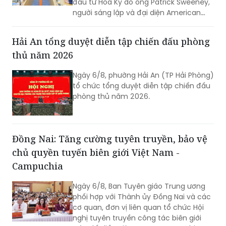
đầu tư Hoa Kỳ do ông Patrick Sweeney,
người sáng lập và đại diện American
Kestrel Global Strategies Group làm
Trưởng đoàn đến thăm, làm việc và
Hải An tổng duyệt diễn tập chiến đấu phòng
tìm hiểu cơ hội đầu tư tại Hải Phòng.
thủ năm 2026
Ngày 6/8, phường Hải An (TP Hải Phòng)
tổ chức tổng duyệt diễn tập chiến đấu
phòng thủ năm 2026.
Đồng Nai: Tăng cường tuyên truyền, bảo vệ
chủ quyền tuyến biên giới Việt Nam -
Campuchia
Ngày 6/8, Ban Tuyên giáo Trung ương
phối hợp với Thành ủy Đồng Nai và các
cơ quan, đơn vị liên quan tổ chức Hội
nghị tuyên truyền công tác biên giới