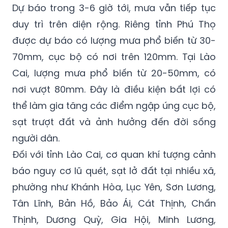
Dự báo trong 3-6 giờ tới, mưa vẫn tiếp tục
duy trì trên diện rộng. Riêng tỉnh Phú Thọ
được dự báo có lượng mưa phổ biến từ 30-
70mm, cục bộ có nơi trên 120mm. Tại Lào
Cai, lượng mưa phổ biến từ 20-50mm, có
nơi vượt 80mm. Đây là điều kiện bất lợi có
thể làm gia tăng các điểm ngập úng cục bộ,
sạt trượt đất và ảnh hưởng đến đời sống
người dân.
Đối với tỉnh Lào Cai, cơ quan khí tượng cảnh
báo nguy cơ lũ quét, sạt lở đất tại nhiều xã,
phường như Khánh Hòa, Lục Yên, Sơn Lương,
Tân Lĩnh, Bản Hồ, Bảo Ái, Cát Thịnh, Chấn
Thịnh, Dương Quỳ, Gia Hội, Minh Lương,