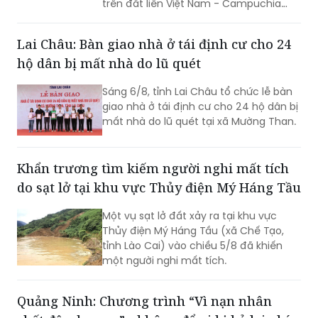
trên đất liền Việt Nam - Campuchia
năm 2026.
Lai Châu: Bàn giao nhà ở tái định cư cho 24
hộ dân bị mất nhà do lũ quét
Sáng 6/8, tỉnh Lai Châu tổ chức lễ bàn
giao nhà ở tái định cư cho 24 hộ dân bị
mất nhà do lũ quét tại xã Mường Than.
Khẩn trương tìm kiếm người nghi mất tích
do sạt lở tại khu vực Thủy điện Mý Háng Tầu
Một vụ sạt lở đất xảy ra tại khu vực
Thủy điện Mý Háng Tầu (xã Chế Tạo,
tỉnh Lào Cai) vào chiều 5/8 đã khiến
một người nghi mất tích.
Quảng Ninh: Chương trình “Vì nạn nhân