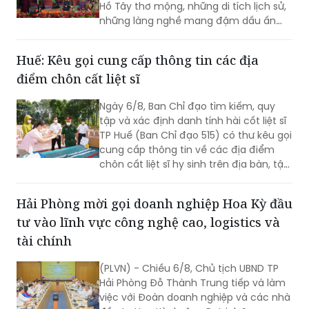
Hồ Tây thơ mộng, những di tích lịch sử,
những làng nghề mang đậm dấu ấn
dân gian và những con người luôn biết
trân trọng, gìn giữ các giá trị văn hóa
Huế: Kêu gọi cung cấp thông tin các địa
nghìn năm văn hiến.
điểm chôn cất liệt sĩ
Ngày 6/8, Ban Chỉ đạo tìm kiếm, quy
tập và xác định danh tính hài cốt liệt sĩ
TP Huế (Ban Chỉ đạo 515) có thư kêu gọi
cung cấp thông tin về các địa điểm
chôn cất liệt sĩ hy sinh trên địa bàn, tập
trung tại khu vực đèo Phước Tượng,
đèo Hải Vân (xã Chân Mây - Lăng Cô)
Hải Phòng mời gọi doanh nghiệp Hoa Kỳ đầu
và khu vực sông Truồi (xã Lộc An).
tư vào lĩnh vực công nghệ cao, logistics và
tài chính
(PLVN) - Chiều 6/8, Chủ tịch UBND TP
Hải Phòng Đỗ Thành Trung tiếp và làm
việc với Đoàn doanh nghiệp và các nhà