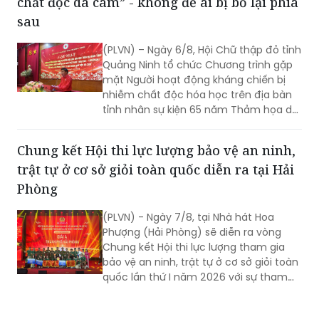
chất độc da cam” - không để ai bị bỏ lại phía
sau
(PLVN) – Ngày 6/8, Hội Chữ thập đỏ tỉnh
Quảng Ninh tổ chức Chương trình gặp
mặt Người hoạt động kháng chiến bị
nhiễm chất độc hóa học trên địa bàn
tỉnh nhân sự kiện 65 năm Thảm họa da
cam ở Việt Nam (10/8/1961 -
10/8/2026) và tổng kết 5 năm phong
Chung kết Hội thi lực lượng bảo vệ an ninh,
trào “Vì nạn nhân chất độc da cam”.
trật tự ở cơ sở giỏi toàn quốc diễn ra tại Hải
Phòng
(PLVN) - Ngày 7/8, tại Nhà hát Hoa
Phượng (Hải Phòng) sẽ diễn ra vòng
Chung kết Hội thi lực lượng tham gia
bảo vệ an ninh, trật tự ở cơ sở giỏi toàn
quốc lần thứ I năm 2026 với sự tham
gia của 8 đội tuyển xuất sắc đại diện
cho 34 tỉnh, TP.