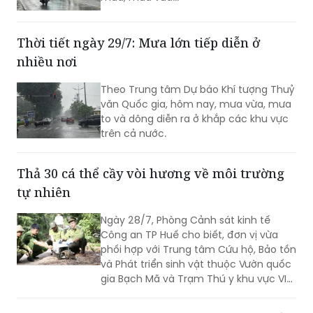
Thời tiết ngày 29/7: Mưa lớn tiếp diễn ở
nhiều nơi
Theo Trung tâm Dự báo Khí tượng Thuỷ
văn Quốc gia, hôm nay, mưa vừa, mưa
to và dông diễn ra ở khắp các khu vực
trên cả nước.
Thả 30 cá thể cầy vòi hương về môi trường
tự nhiên
Ngày 28/7, Phòng Cảnh sát kinh tế
Công an TP Huế cho biết, đơn vị vừa
phối hợp với Trung tâm Cứu hộ, Bảo tồn
và Phát triển sinh vật thuộc Vườn quốc
gia Bạch Mã và Trạm Thú y khu vực VI
tổ chức thả 30 cá thể cầy vòi hương về
môi trường tự nhiên.