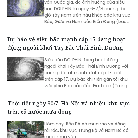
văn Quốc gia, do ảnh hưởng của siêu
bão DOLPHIN từ ngày 6-7/8 cường độ
gió Tây Nam trên hầu khắp các khu vực
Bắc, Giữa và Nam của Biển Đông (bao
gồm các đặc khu Hoàng Sa, Trường Sa)
có thể mạnh lên tới cấp 6-7, sóng biển
Dự báo về siêu bão mạnh cấp 17 đang hoạt
cao từ 2-4m, biển động rất mạnh.
động ngoài khơi Tây Bắc Thái Bình Dương
Siêu bão DOLPHIN đang hoạt động
ngoài khơi Tây Bắc Thái Bình Dương với
cường độ rất mạnh, đạt cấp 17, giật
trên cấp 17. Dự báo khi tiến gần tới khu
vực phía Bắc của đảo Đài Loan (Trung
Quốc), siêu bão sẽ hút và làm gió Tây
Nam trên khu vực biển phía Nam của
Thời tiết ngày 30/7: Hà Nội và nhiều khu vực
Biển Đông gia tăng cường độ...
trên cả nước mưa dông
Hôm nay, Bắc Bộ có mưa rào và dông
rải rác, khu vực Trung Bộ và Nam Bộ có
mưa, mưa vừa...