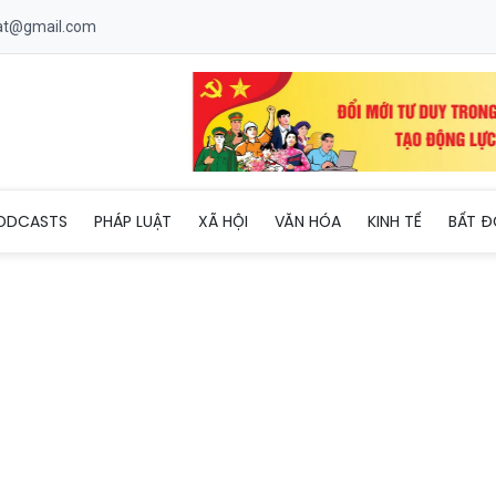
uat@gmail.com
 cán bộ, đoàn viên, viên chức, người lao động hiến máu tình nguy
ODCASTS
PHÁP LUẬT
XÃ HỘI
VĂN HÓA
KINH TẾ
BẤT Đ