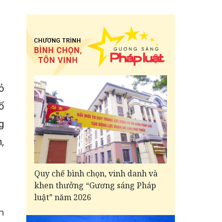
ỏ
ổ
g
,
Quy chế bình chọn, vinh danh và
khen thưởng “Gương sáng Pháp
luật” năm 2026
n