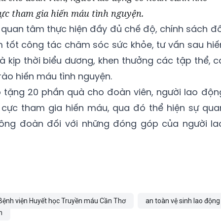
cực tham gia hiến máu tình nguyện.
 quan tâm thực hiện đầy đủ chế độ, chính sách đố
 tốt công tác chăm sóc sức khỏe, tư vấn sau hiế
 kịp thời biểu dương, khen thưởng các tập thể, c
rào hiến máu tình nguyện.
o tặng 20 phần quà cho đoàn viên, người lao độn
 cực tham gia hiến máu, qua đó thể hiện sự qua
Công đoàn đối với những đóng góp của người la
Bệnh viện Huyết học Truyền máu Cần Thơ
an toàn vệ sinh lao động
n