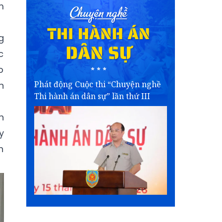
m
g
c
o
Phát động Cuộc thi “Chuyện nghề
n
Thi hành án dân sự” lần thứ III
h
y
h