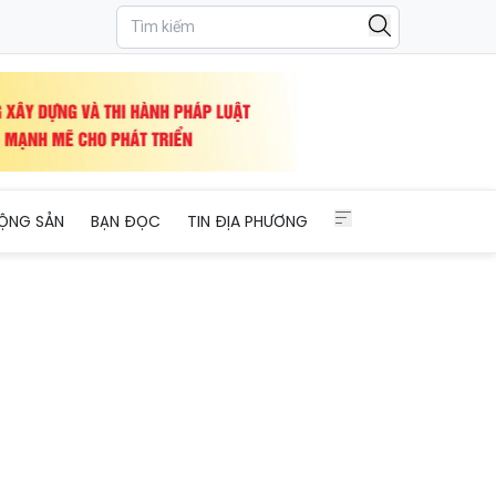
ện
ỘNG SẢN
BẠN ĐỌC
TIN ĐỊA PHƯƠNG