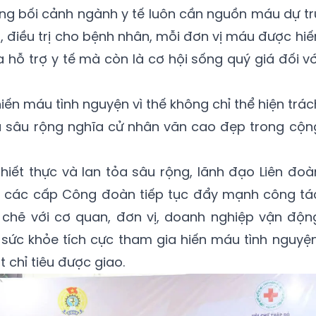
ong bối cảnh ngành y tế luôn cần nguồn máu dự tr
 điều trị cho bệnh nhân, mỗi đơn vị máu được hiế
 hỗ trợ y tế mà còn là cơ hội sống quý giá đối vớ
ến máu tình nguyện vì thế không chỉ thể hiện trác
a sâu rộng nghĩa cử nhân văn cao đẹp trong cộn
thiết thực và lan tỏa sâu rộng, lãnh đạo Liên đoà
ị các cấp Công đoàn tiếp tục đẩy mạnh công tá
t chẽ với cơ quan, đơn vị, doanh nghiệp vận độn
 sức khỏe tích cực tham gia hiến máu tình nguyện
 chỉ tiêu được giao.