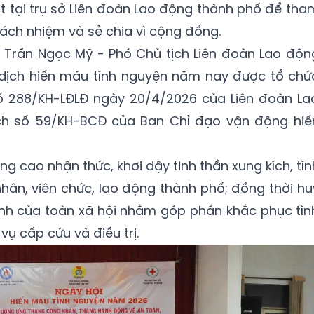
 tại trụ sở Liên đoàn Lao động thành phố để tha
trách nhiệm và sẻ chia vì cộng đồng.
bà Trần Ngọc Mỹ - Phó Chủ tịch Liên đoàn Lao độn
n dịch hiến máu tình nguyện năm nay được tổ chứ
ố 288/KH-LĐLĐ ngày 20/4/2026 của Liên đoàn La
h số 59/KH-BCĐ của Ban Chỉ đạo vận động hiế
ng cao nhận thức, khơi dậy tinh thần xung kích, tìn
hân, viên chức, lao động thành phố; đồng thời hu
h của toàn xã hội nhằm góp phần khắc phục tìn
ụ cấp cứu và điều trị.