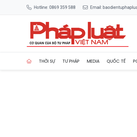
Hotline: 0869 359 588
Email: baodientuphapl
Trang chủ Cần Thơ: Trên 500
THỜI SỰ
TƯ PHÁP
MEDIA
QUỐC TẾ
P