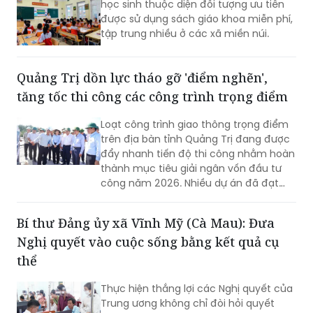
học sinh thuộc diện đối tượng ưu tiên
được sử dụng sách giáo khoa miễn phí,
tập trung nhiều ở các xã miền núi.
Quảng Trị dồn lực tháo gỡ 'điểm nghẽn',
tăng tốc thi công các công trình trọng điểm
Loạt công trình giao thông trọng điểm
trên địa bàn tỉnh Quảng Trị đang được
đẩy nhanh tiến độ thi công nhằm hoàn
thành mục tiêu giải ngân vốn đầu tư
công năm 2026. Nhiều dự án đã đạt
khối lượng thi công lớn, một số công
trình cơ bản hoàn thành, song công tác
Bí thư Đảng ủy xã Vĩnh Mỹ (Cà Mau): Đưa
giải phóng mặt bằng vẫn là "nút thắt"
Nghị quyết vào cuộc sống bằng kết quả cụ
cần sớm tháo gỡ để bảo đảm tiến độ
chung.
thể
Thực hiện thắng lợi các Nghị quyết của
Trung ương không chỉ đòi hỏi quyết