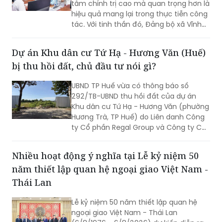
tâm chính trị cao mà quan trọng hơn là
hiệu quả mang lại trong thực tiễn công
tác. Với tinh thần đó, Đảng bộ xã Vĩnh
Mỹ xác định lấy chất lượng thực thi làm
thước đo năng lực lãnh đạo, xây dựng
Dự án Khu dân cư Tứ Hạ - Hương Văn (Huế)
đội ngũ cán bộ đủ phẩm chất, năng
bị thu hồi đất, chủ đầu tư nói gì?
lực, trách nhiệm, đưa các chủ trương
của Đảng đi vào cuộc sống. Từ đó tạo
UBND TP Huế vừa có thông báo số
chuyển biến rõ nét trong phát triển kinh
292/TB-UBND thu hồi đất của dự án
tế - xã hội và nâng cao đời sống Nhân
Khu dân cư Tứ Hạ - Hương Văn (phường
dân.
Hương Trà, TP Huế) do Liên danh Công
ty Cổ phần Regal Group và Công ty Cổ
phần Tập đoàn Đất Xanh làm chủ đầu
tư.
Nhiều hoạt động ý nghĩa tại Lễ kỷ niệm 50
năm thiết lập quan hệ ngoại giao Việt Nam -
Thái Lan
Lễ kỷ niệm 50 năm thiết lập quan hệ
ngoại giao Việt Nam - Thái Lan