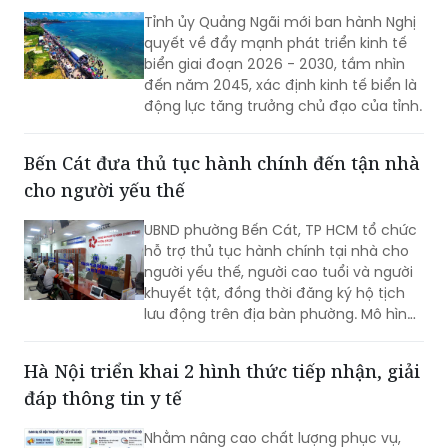
Tỉnh ủy Quảng Ngãi mới ban hành Nghị
quyết về đẩy mạnh phát triển kinh tế
biển giai đoạn 2026 - 2030, tầm nhìn
đến năm 2045, xác định kinh tế biển là
động lực tăng trưởng chủ đạo của tỉnh.
Bến Cát đưa thủ tục hành chính đến tận nhà
cho người yếu thế
UBND phường Bến Cát, TP HCM tổ chức
hỗ trợ thủ tục hành chính tại nhà cho
người yếu thế, người cao tuổi và người
khuyết tật, đồng thời đăng ký hộ tịch
lưu động trên địa bàn phường. Mô hình
giúp giảm trở ngại đi lại và bảo đảm
quyền lợi pháp lý cho người dân.
Hà Nội triển khai 2 hình thức tiếp nhận, giải
đáp thông tin y tế
Nhằm nâng cao chất lượng phục vụ,