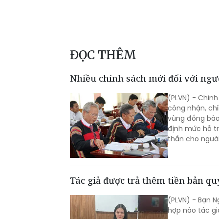
ĐỌC THÊM
Nhiều chính sách mới đối với ngườ
(PLVN) - Chín
công nhận, chí
vùng đồng bào 
định mức hỗ tr
thần cho người 
Tác giả được trả thêm tiền bản q
(PLVN) - Bạn N
hợp nào tác gi