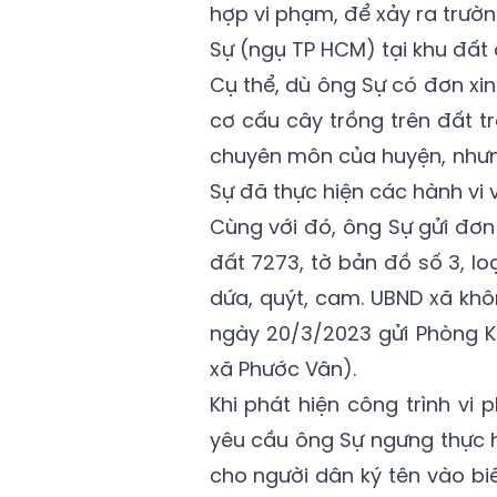
hợp vi phạm, để xảy ra trư
Sự (ngụ TP HCM) tại khu đất
Cụ thể, dù ông Sự có đơn xi
cơ cấu cây trồng trên đất t
chuyên môn của huyện, nhưn
Sự đã thực hiện các hành vi 
Cùng với đó, ông Sự gửi đơn
đất 7273, tờ bản đồ số 3, l
dứa, quýt, cam. UBND xã kh
ngày 20/3/2023 gửi Phòng K
xã Phước Vân).
Khi phát hiện công trình vi
yêu cầu ông Sự ngưng thực h
cho người dân ký tên vào b