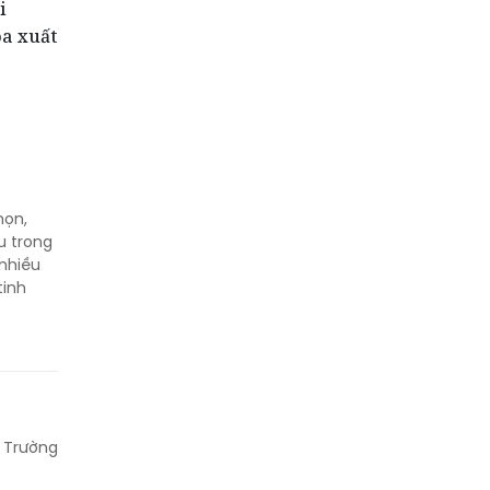
i
óa xuất
họn,
u trong
 nhiều
tinh
. Trường