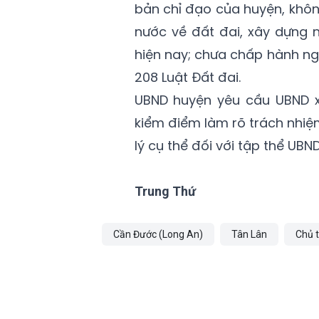
bản chỉ đạo của huyện, không
nước về đất đai, xây dựng 
hiện nay; chưa chấp hành ng
208 Luật Đất đai.
UBND huyện yêu cầu UBND x
kiểm điểm làm rõ trách nhiệ
lý cụ thể đối với tập thể UBN
Trung Thứ
Cần Đước (Long An)
Tân Lân
Chủ 