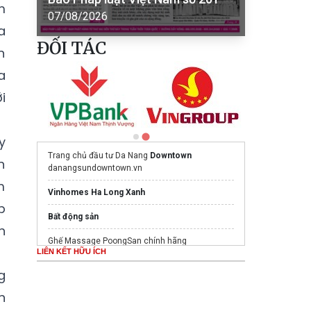
m
07/08/2026
a
ĐỐI TÁC
n
a
i
y
Trang chủ đầu tư Da Nang
Downtown
h
danangsundowntown.vn
m
Vinhomes Ha Long Xanh
p
Bất động sản
h
Ghế Massage PoongSan chính hãng
LIÊN KẾT HỮU ÍCH
poongsankorea.vn
g
Mua nước hoa chính hãng tại
Tprofumo.com
n
Sản xuất
bu lông neo móng
đủ size