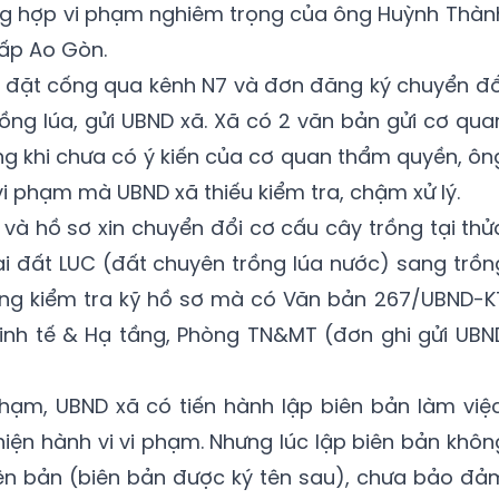
ờng hợp vi phạm nghiêm trọng của ông Huỳnh Thàn
 ấp Ao Gòn.
n đặt cống qua kênh N7 và đơn đăng ký chuyển đổ
rồng lúa, gửi UBND xã. Xã có 2 văn bản gửi cơ qua
g khi chưa có ý kiến của cơ quan thẩm quyền, ôn
vi phạm mà UBND xã thiếu kiểm tra, chậm xử lý.
 và hồ sơ xin chuyển đổi cơ cấu cây trồng tại thử
oại đất LUC (đất chuyên trồng lúa nước) sang trồn
ông kiểm tra kỹ hồ sơ mà có Văn bản 267/UBND-K
inh tế & Hạ tầng, Phòng TN&MT (đơn ghi gửi UBN
 phạm, UBND xã có tiến hành lập biên bản làm việc
iện hành vi vi phạm. Nhưng lúc lập biên bản khôn
iên bản (biên bản được ký tên sau), chưa bảo đả