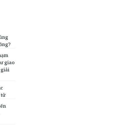
đúng
đồng?
phạm
sư giao
 giải
ục
 tử
iến
i