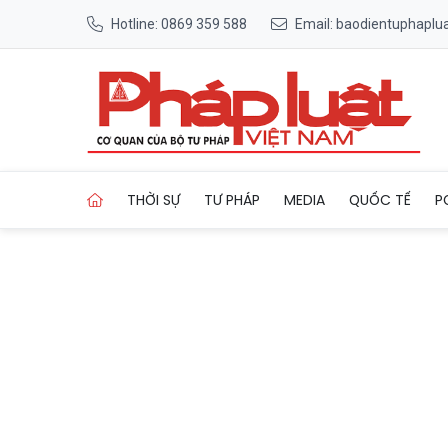
Hotline: 0869 359 588
Email: baodientuphapl
Trang chủ Cần Đước (Long An
THỜI SỰ
TƯ PHÁP
MEDIA
QUỐC TẾ
P