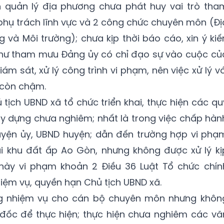
h quản lý địa phương chưa phát huy vai trò tha
phụ trách lĩnh vực và 2 công chức chuyên môn (Đị
 và Môi trường); chưa kịp thời báo cáo, xin ý kiế
hư tham mưu Đảng ủy có chỉ đạo sự vào cuộc củ
iám sát, xử lý công trình vi phạm, nên việc xử lý vớ
 còn chậm.
 tịch UBND xã tổ chức triển khai, thực hiện các qu
xây dựng chưa nghiêm; nhất là trong việc chấp hàn
yện ủy, UBND huyện; dẫn đến trường hợp vi phạ
i khu đất ấp Ao Gòn, nhưng không được xử lý kị
 này vi phạm khoản 2 Điều 36 Luật Tổ chức chín
iệm vụ, quyền hạn Chủ tịch UBND xã.
g nhiệm vụ cho cán bộ chuyên môn nhưng khôn
n đốc để thực hiện; thực hiện chưa nghiêm các vă