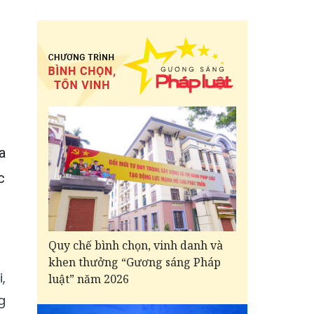
a
c
Quy chế bình chọn, vinh danh và
khen thưởng “Gương sáng Pháp
,
luật” năm 2026
g