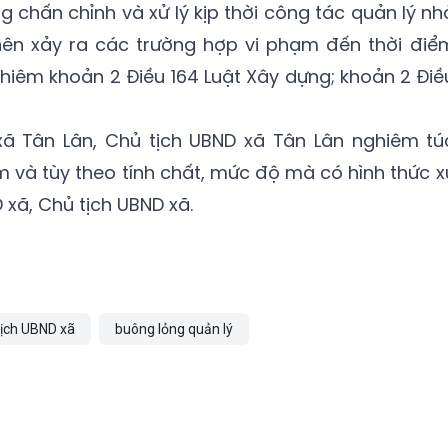
 chấn chỉnh và xử lý kịp thời công tác quản lý nh
nên xảy ra các trường hợp vi phạm đến thời điể
hiêm khoản 2 Điều 164 Luật Xây dựng; khoản 2 Điề
ã Tân Lân, Chủ tịch UBND xã Tân Lân nghiêm tú
m và tùy theo tính chất, mức độ mà có hình thức x
D xã, Chủ tịch UBND xã.
tịch UBND xã
buông lỏng quản lý