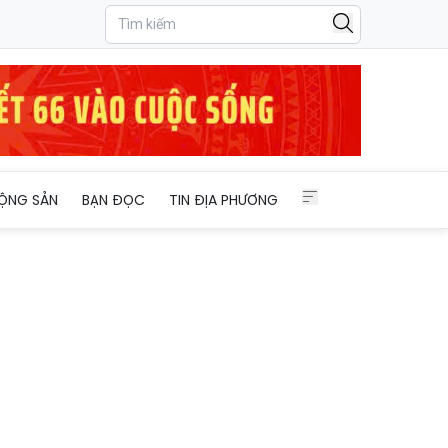
ng
ỘNG SẢN
BẠN ĐỌC
TIN ĐỊA PHƯƠNG