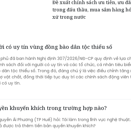
Đề xuất chính sách ưu tiên, ưu đã
trong đấu thầu, mua sắm hàng h
xứ trong nước
i có uy tín vùng đồng bào dân tộc thiểu số
h phủ đã ban hành Nghị định 307/2026/NĐ-CP quy định về lựa c
nh sách đối với người có uy tín và các tổ chức, cá nhân tiêu biể
dân tộc thiểu số. Trong đó, đáng chú ý là việc điều chỉnh tăng
ợ vật chất, đồng thời tiếp tục duy trì các chính sách động viên 
có uy tín.
uyền khuyến khích trong trường hợp nào?
guyễn Ái Phương (TP Huế) hỏi: Tôi làm trong lĩnh vực nghệ thuật
ả được trả thêm tiền bản quyền khuyến khích?