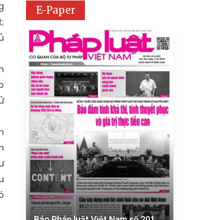
g
E-Paper
;
ủ
n
p
ử
h
n
ư
u
ó
Báo Pháp luật Việt Nam số 201