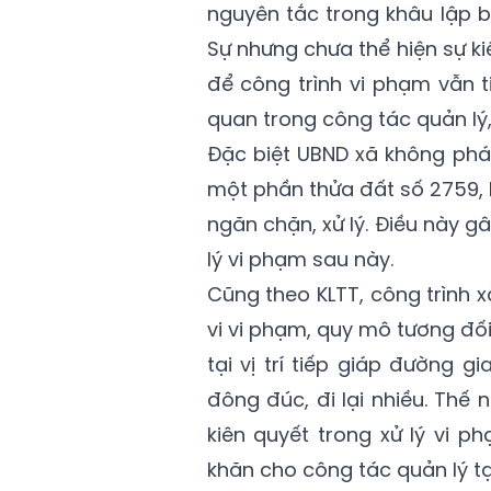
nguyên tắc trong khâu lập b
Sự nhưng chưa thể hiện sự kiê
để công trình vi phạm vẫn t
quan trong công tác quản lý,
Đặc biệt UBND xã không phát 
một phần thửa đất số 2759, 
ngăn chặn, xử lý. Điều này g
lý vi phạm sau này.
Cũng theo KLTT, công trình 
vi vi phạm, quy mô tương đố
tại vị trí tiếp giáp đường 
đông đúc, đi lại nhiều. Thế 
kiên quyết trong xử lý vi p
khăn cho công tác quản lý tạ