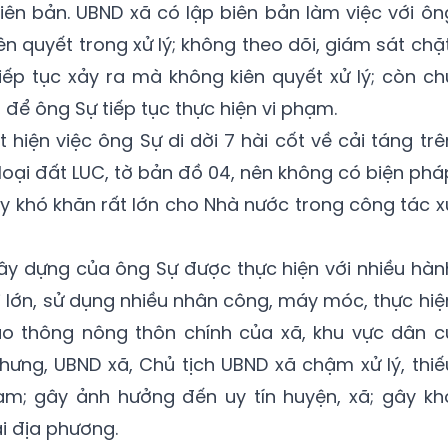
iên bản. UBND xã có lập biên bản làm việc với ôn
n quyết trong xử lý; không theo dõi, giám sát chặt
iếp tục xảy ra mà không kiên quyết xử lý; còn ch
 để ông Sự tiếp tục thực hiện vi phạm.
hiện việc ông Sự di dời 7 hài cốt về cải táng trê
loại đất LUC, tờ bản đồ 04, nên không có biện phá
ây khó khăn rất lớn cho Nhà nước trong công tác x
xây dựng của ông Sự được thực hiện với nhiều hàn
i lớn, sử dụng nhiều nhân công, máy móc, thực hiệ
giao thông nông thôn chính của xã, khu vực dân c
nhưng, UBND xã, Chủ tịch UBND xã chậm xử lý, thiế
hạm; gây ảnh hưởng đến uy tín huyện, xã; gây kh
i địa phương.