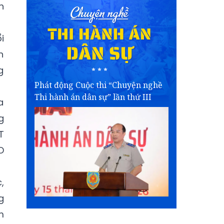
h
i
n
g
Phát động Cuộc thi “Chuyện nghề
Thi hành án dân sự” lần thứ III
a
g
T
D
,
g
m