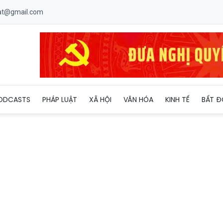
uat@gmail.com
): Chủ tịch UBND xã Tân Lân buông lỏng quản lý đất đai, xây dự
ODCASTS
PHÁP LUẬT
XÃ HỘI
VĂN HÓA
KINH TẾ
BẤT Đ