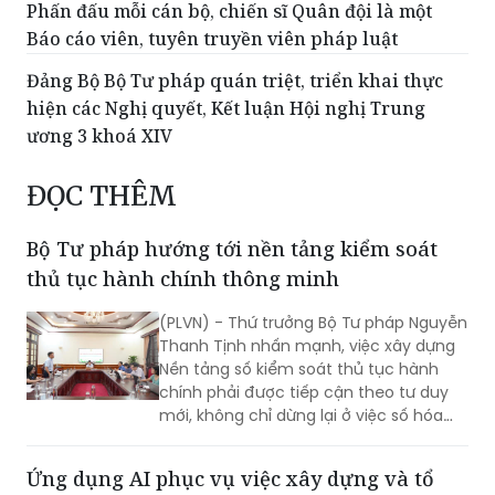
Đảng Bộ Bộ Tư pháp quán triệt, triển khai thực
hiện các Nghị quyết, Kết luận Hội nghị Trung
ương 3 khoá XIV
ĐỌC THÊM
Bộ Tư pháp hướng tới nền tảng kiểm soát
thủ tục hành chính thông minh
(PLVN) - Thứ trưởng Bộ Tư pháp Nguyễn
Thanh Tịnh nhấn mạnh, việc xây dựng
Nền tảng số kiểm soát thủ tục hành
chính phải được tiếp cận theo tư duy
mới, không chỉ dừng lại ở việc số hóa
các quy trình, biểu mẫu hay thay thế
một số thao tác thủ công bằng công
Ứng dụng AI phục vụ việc xây dựng và tổ
nghệ, mà phải hướng tới xây dựng một
chức thi hành pháp luật
nền tảng thực sự thông minh, chủ
động, dựa trên dữ liệu và tạo ra giá trị