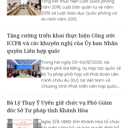
An ninh năm 2013.
Tăng cường triển khai thực hiện Công ước
ICCPR và các khuyến nghị của Ủy ban Nhân
quyền Liên hợp quốc
Trong hai ngày 03–04/8/2026, tại
thành phố Đà Nẵng, Vụ Hợp tác quốc tế
Bộ Tư pháp phối hợp với Phái đoàn Liên
minh châu Âu (EU) tại Việt Nam và
Chương trình Phát triển Liên hợp quốc
(UNDP) tại Việt Nam tổ chức Hội thảo
về thực hiện các khuyến nghị của Ủy
Bà Lý Thụy Ý Uyên giữ chức vụ Phó Giám
ban Nhân quyền Liên hợp quốc đối với
đốc Sở Tư pháp tỉnh Khánh Hòa
Báo cáo định kỳ lần thứ tư của Việt
Nam về thực hiện Công ước quốc tế về
Ngày 3/8, UBND tỉnh Khánh Hòa tổ chức
các quyền dân sự và chính trị (ICCPR)
hội nghị công bố và trao quyết định bổ
và Hội nghị tập huấn về thực hiện Công
nhiệm Phó Giám đốc Sở Tư pháp.
ước ICCPR. Đây là chuỗi hoạt động
được triển khai trong khuôn khổ Dự án