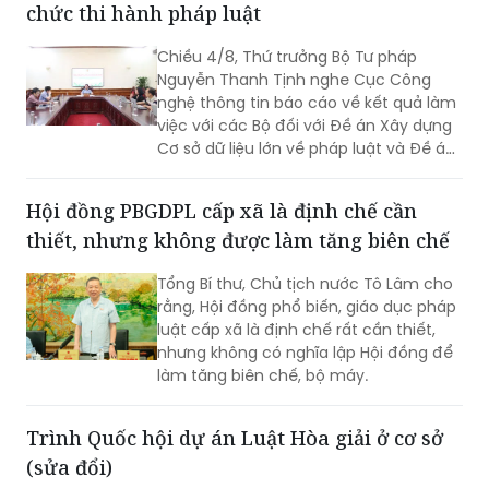
Chiều 4/8, Thứ trưởng Bộ Tư pháp
gia tăng cho công tác quản lý nhà
Nguyễn Thanh Tịnh nghe Cục Công
nước.
nghệ thông tin báo cáo về kết quả làm
việc với các Bộ đối với Đề án Xây dựng
Cơ sở dữ liệu lớn về pháp luật và Đề án
Ứng dụng trí tuệ nhân tạo trong xây
dựng và tổ chức thi hành pháp luật
Hội đồng PBGDPL cấp xã là định chế cần
trình Thủ tướng Chính phủ.
thiết, nhưng không được làm tăng biên chế
Tổng Bí thư, Chủ tịch nước Tô Lâm cho
rằng, Hội đồng phổ biến, giáo dục pháp
luật cấp xã là định chế rất cần thiết,
nhưng không có nghĩa lập Hội đồng để
làm tăng biên chế, bộ máy.
Trình Quốc hội dự án Luật Hòa giải ở cơ sở
(sửa đổi)
Sáng nay, 5/8, tiếp tục chương trình Kỳ
họp không thường lệ lần thứ Nhất, Quốc