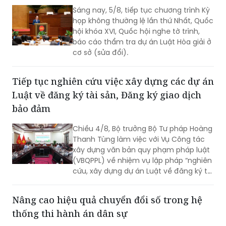
hội khóa XVI, Quốc hội nghe tờ trình,
báo cáo thẩm tra dự án Luật Hòa giải ở
cơ sở (sửa đổi).
Tiếp tục nghiên cứu việc xây dựng các dự án
Luật về đăng ký tài sản, Đăng ký giao dịch
bảo đảm
Chiều 4/8, Bộ trưởng Bộ Tư pháp Hoàng
Thanh Tùng làm việc với Vụ Công tác
xây dựng văn bản quy phạm pháp luật
(VBQPPL) về nhiệm vụ lập pháp “nghiên
cứu, xây dựng dự án Luật về đăng ký tài
sản” và “rà soát, sửa đổi Luật Đăng ký
giao dịch bảo đảm”. Cùng dự có Thứ
Nâng cao hiệu quả chuyển đổi số trong hệ
trưởng Đặng Hoàng Oanh.
thống thi hành án dân sự
Chiều 4/8, Bộ Tư pháp tổ chức Phiên
họp Ban Chỉ đạo công tác chuyển đổi