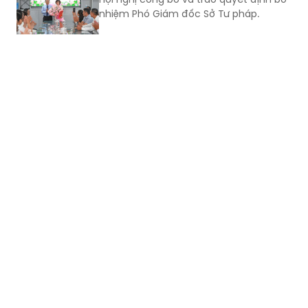
“Tăng cường pháp luật và tư pháp tại
Việt Nam giai đoạn II” (EU JULE II), góp
phần nâng cao năng lực của các cơ
quan, tổ chức trong việc thực hiện các
cam kết quốc tế của Việt Nam về
quyền con người.