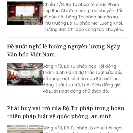
số của Hộ thống Thi hành án dân sự.
Thứ trưởng Bộ Tư pháp Mai Lương Khôi,
Trưởng Ban Chỉ đạo công tác chuyển
đổi số của Hệ thống Thi hành án dân sự
(Ban Chỉ đạo).
Đề xuất nghỉ lễ hưởng nguyên lương Ngày
Văn hóa Việt Nam
Sáng 4/8, Bộ Tư pháp họp Hội đồng
thẩm định Hồ sơ dự thảo Luật sửa đổi,
bổ sung một số điều của Bộ Luật lao
động, Luật Lưu trữ, Luật Bình đẳng giới
và Luật Hoạt động chữ thập đỏ.
Phát huy vai trò của Bộ Tư pháp trong hoàn
thiện pháp luật về quốc phòng, an ninh
Sáng 4/8, Bộ Tư pháp tổ chức Hội nghị
Tổng kết thực hiện Luật Quốc phòng
năm 2018, Luật Dân quân tự vệ năm
2019 và Luật Giáo dục Quốc phòng và