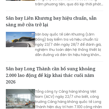
trăm phương tiện, qua đó kịp thời phát
hiện và xử lý nhiều trường hợp vi phạm.
Sân bay Liên Khương bay hiệu chuẩn, sẵn
sàng mở cửa trở lại
Sân bay quốc tế Liên Khương (Lâm
Đồng) bay kiểm tra và hiệu chuẩn từ
ngày 23/7 đến ngày 28/7 để đánh giá,
nghiệm thu toàn diện hệ thống thiết bị
dẫn đường và đèn tín hiệu hàng không
mới được đầu tư cải tạo. Đợt bay hiệu
chuẩn này nhằm sẵn sàng cho việc sân
Sân bay Long Thành cần bổ sung khoảng
bay Liên Khương khai thác trở lại vào
2.000 lao động để kịp khai thác cuối năm
ngày 19/8.
2026
Tổng công ty Cảng hàng không Việt
Nam (ACV) ngày 22/7 cho biết, công
trường Cảng hàng không quốc tế Long
Thành hiện duy trì hơn 7.100 công nhân