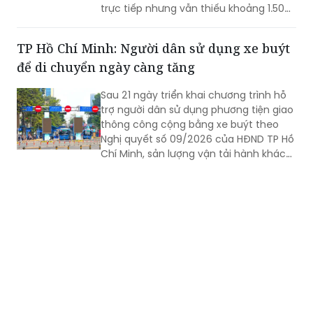
trực tiếp nhưng vẫn thiếu khoảng 1.500
- 2.000 lao động tại một số gói thầu
trọng điểm. Trong bối cảnh dự án bước
TP Hồ Chí Minh: Người dân sử dụng xe buýt
vào giai đoạn nước rút và chịu tác
để di chuyển ngày càng tăng
động của mùa mưa, ACV đang yêu cầu
các nhà thầu tăng cường nhân lực, tổ
Sau 21 ngày triển khai chương trình hỗ
chức thi công 3 ca, 4 kíp để bảo đảm
trợ người dân sử dụng phương tiện giao
vận hành thử từ tháng 9 và khai thác
thông công cộng bằng xe buýt theo
thương mại vào cuối năm 2026.
Nghị quyết số 09/2026 của HĐND TP Hồ
Chí Minh, sản lượng vận tải hành khách
công cộng tiếp tục ghi nhận mức tăng
trưởng tích cực, cho thấy hiệu quả
bước đầu của chính sách và xu hướng
gia tăng sử dụng xe buýt của người
dân.