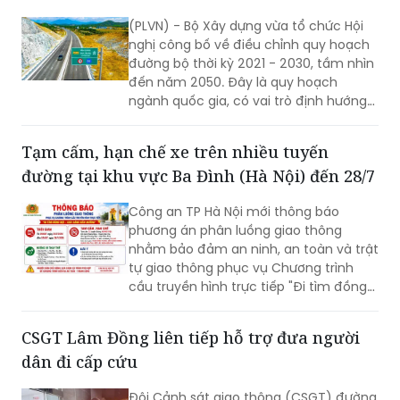
(PLVN) - Bộ Xây dựng vừa tổ chức Hội
nghị công bố về điều chỉnh quy hoạch
đường bộ thời kỳ 2021 - 2030, tầm nhìn
đến năm 2050. Đây là quy hoạch
ngành quốc gia, có vai trò định hướng
phát triển hệ thống đường bộ trên
phạm vi cả nước; là cơ sở để quản lý,
Tạm cấm, hạn chế xe trên nhiều tuyến
huy động nguồn lực đầu tư, tăng
đường tại khu vực Ba Đình (Hà Nội) đến 28/7
cường liên kết vùng và kết nối các
trung tâm kinh tế, đô thị, cửa khẩu,
Công an TP Hà Nội mới thông báo
cảng biển, cảng hàng không cùng các
phương án phân luồng giao thông
đầu mối giao thông quan trọng.
nhằm bảo đảm an ninh, an toàn và trật
tự giao thông phục vụ Chương trình
cầu truyền hình trực tiếp "Đi tìm đồng
đội – Sao sáng dẫn đường", diễn ra lúc
20h ngày 26/7 tại Đài tưởng niệm các
CSGT Lâm Đồng liên tiếp hỗ trợ đưa người
Anh hùng liệt sĩ, phường Ba Đình.
dân đi cấp cứu
Đội Cảnh sát giao thông (CSGT) đường