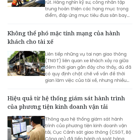
rút. Hàng nghìn kỹ sư, công nhân tập
trung hoàn thiện các hạng mục trọng
điểm, đáp ứng mục tiêu đưa sân bay
vào khai thác thương mại cuối năm
2026.
Không thể phó mặc tính mạng của hành
khách cho tài xế
Liên tiếp những vụ tai nạn giao thông
(TNGT) liên quan xe khách xảy ra giữa
đêm thời gian gần đây cho thấy, dù đã
có quy định chặt chẽ về vấn đề thời
gian làm việc của tài xế, nhưng nhiều
doanh nghiệp và người lái xe vẫn cố
tình vi phạm; gây ra những hậu quả
Hiệu quả từ hệ thống giám sát hành trình
thảm khốc.
của phương tiện kinh doanh vận tải
Thông qua hệ thống giám sát hành
trình của phương tiện kinh doanh vận
tải, Cục Cảnh sát giao thông (CSGT, Bộ
Công an) đã tiến hành rà soát hàng