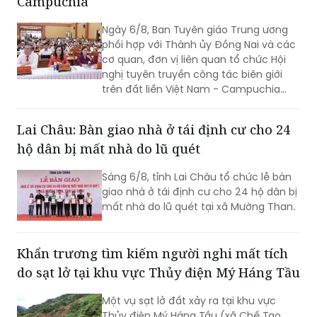
Campuchia
Ngày 6/8, Ban Tuyên giáo Trung ương
phối hợp với Thành ủy Đồng Nai và các
cơ quan, đơn vị liên quan tổ chức Hội
nghị tuyên truyền công tác biên giới
trên đất liền Việt Nam - Campuchia
năm 2026.
Lai Châu: Bàn giao nhà ở tái định cư cho 24
hộ dân bị mất nhà do lũ quét
Sáng 6/8, tỉnh Lai Châu tổ chức lễ bàn
giao nhà ở tái định cư cho 24 hộ dân bị
mất nhà do lũ quét tại xã Mường Than.
Khẩn trương tìm kiếm người nghi mất tích
do sạt lở tại khu vực Thủy điện Mý Háng Tầu
Một vụ sạt lở đất xảy ra tại khu vực
Thủy điện Mý Háng Tầu (xã Chế Tạo,