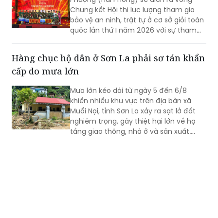
Chung kết Hội thi lực lượng tham gia
bảo vệ an ninh, trật tự ở cơ sở giỏi toàn
quốc lần thứ I năm 2026 với sự tham
gia của 8 đội tuyển xuất sắc đại diện
cho 34 tỉnh, TP.
Hàng chục hộ dân ở Sơn La phải sơ tán khẩn
cấp do mưa lớn
Mưa lớn kéo dài từ ngày 5 đến 6/8
khiến nhiều khu vực trên địa bàn xã
Muổi Nọi, tỉnh Sơn La xảy ra sạt lở đất
nghiêm trọng, gây thiệt hại lớn về hạ
tầng giao thông, nhà ở và sản xuất.
Chính quyền địa phương đã khẩn
trương sơ tán 84 hộ dân ra khỏi khu vực
nguy hiểm.