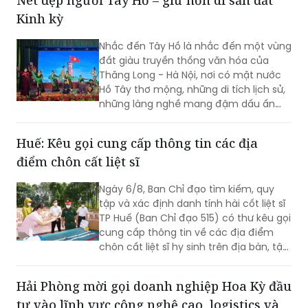
Kinh kỳ
Nhắc đến Tây Hồ là nhắc đến một vùng
đất giàu truyền thống văn hóa của
Thăng Long - Hà Nội, nơi có mặt nước
Hồ Tây thơ mộng, những di tích lịch sử,
những làng nghề mang đậm dấu ấn
dân gian và những con người luôn biết
trân trọng, gìn giữ các giá trị văn hóa
Huế: Kêu gọi cung cấp thông tin các địa
nghìn năm văn hiến.
điểm chôn cất liệt sĩ
Ngày 6/8, Ban Chỉ đạo tìm kiếm, quy
tập và xác định danh tính hài cốt liệt sĩ
TP Huế (Ban Chỉ đạo 515) có thư kêu gọi
cung cấp thông tin về các địa điểm
chôn cất liệt sĩ hy sinh trên địa bàn, tập
trung tại khu vực đèo Phước Tượng,
đèo Hải Vân (xã Chân Mây - Lăng Cô)
Hải Phòng mời gọi doanh nghiệp Hoa Kỳ đầu
và khu vực sông Truồi (xã Lộc An).
tư vào lĩnh vực công nghệ cao, logistics và