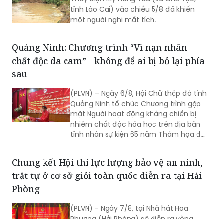
tỉnh Lào Cai) vào chiều 5/8 đã khiến
một người nghi mất tích.
Quảng Ninh: Chương trình “Vì nạn nhân
chất độc da cam” - không để ai bị bỏ lại phía
sau
(PLVN) – Ngày 6/8, Hội Chữ thập đỏ tỉnh
Quảng Ninh tổ chức Chương trình gặp
mặt Người hoạt động kháng chiến bị
nhiễm chất độc hóa học trên địa bàn
tỉnh nhân sự kiện 65 năm Thảm họa da
cam ở Việt Nam (10/8/1961 -
10/8/2026) và tổng kết 5 năm phong
Chung kết Hội thi lực lượng bảo vệ an ninh,
trào “Vì nạn nhân chất độc da cam”.
trật tự ở cơ sở giỏi toàn quốc diễn ra tại Hải
Phòng
(PLVN) - Ngày 7/8, tại Nhà hát Hoa
Phượng (Hải Phòng) sẽ diễn ra vòng