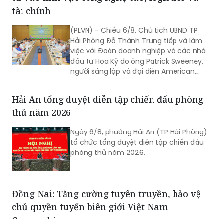
tài chính
(PLVN) - Chiều 6/8, Chủ tịch UBND TP
Hải Phòng Đỗ Thành Trung tiếp và làm
việc với Đoàn doanh nghiệp và các nhà
đầu tư Hoa Kỳ do ông Patrick Sweeney,
người sáng lập và đại diện American
Kestrel Global Strategies Group làm
Trưởng đoàn đến thăm, làm việc và
Hải An tổng duyệt diễn tập chiến đấu phòng
tìm hiểu cơ hội đầu tư tại Hải Phòng.
thủ năm 2026
Ngày 6/8, phường Hải An (TP Hải Phòng)
tổ chức tổng duyệt diễn tập chiến đấu
phòng thủ năm 2026.
Đồng Nai: Tăng cường tuyên truyền, bảo vệ
chủ quyền tuyến biên giới Việt Nam -