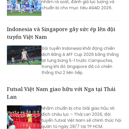
nhằm rà soát, đánh giá lực lượng và
chuẩn bị cho mục tiêu ASIAD 2026.
Indonesia và Singapore gây sức ép lên đội
tuyển Việt Nam
Đội tuyển Indonesia khởi động chiến
dịch Bảng A AFF Cup 2026 bằng thắng
lợi tưng bừng 5-1 trước Campuchia,
trong khi đó Singapore đã có chiến
thắng thứ 2 liên tiếp.
Futsal Việt Nam giao hữu với Nga tại Thái
Lan
Nhằm chuẩn bị cho Giải giao hữu Vô
địch châu lục – Thái Lan 2026, đội
tuyển futsal Việt Nam sẽ chính thức hội
quân từ ngày 28/7 tại TP HCM.