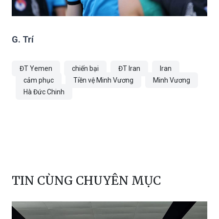
G. Trí
ĐT Yemen
chiến bại
ĐT Iran
Iran
cảm phục
Tiền vệ Minh Vương
Minh Vương
Hà Đức Chinh
TIN CÙNG CHUYÊN MỤC