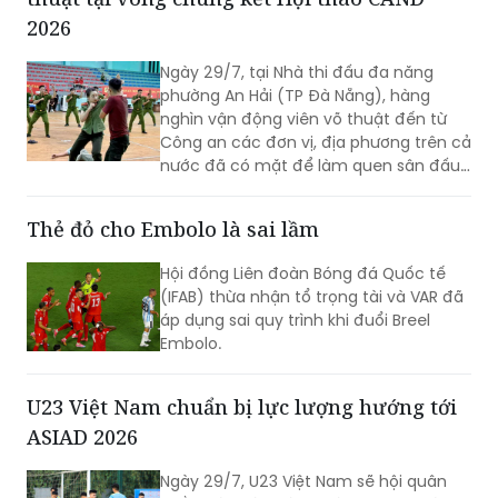
2026
Ngày 29/7, tại Nhà thi đấu đa năng
phường An Hải (TP Đà Nẵng), hàng
nghìn vận động viên võ thuật đến từ
Công an các đơn vị, địa phương trên cả
nước đã có mặt để làm quen sân đấu,
rà soát kỹ thuật và hoàn thiện những
khâu chuẩn bị cuối cùng trước khi bước
Thẻ đỏ cho Embolo là sai lầm
vào thi đấu tại Vòng Chung kết Hội thao
quân sự, võ thuật và thể thao Công an
Hội đồng Liên đoàn Bóng đá Quốc tế
nhân dân (CAND)năm 2026.
(IFAB) thừa nhận tổ trọng tài và VAR đã
áp dụng sai quy trình khi đuổi Breel
Embolo.
U23 Việt Nam chuẩn bị lực lượng hướng tới
ASIAD 2026
Ngày 29/7, U23 Việt Nam sẽ hội quân