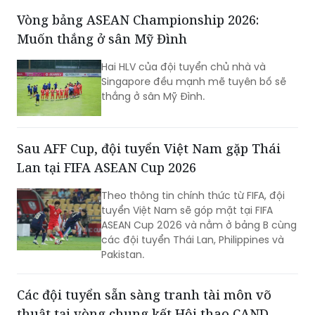
gia, cho thấy sức hút của một sự kiện
Vòng bảng ASEAN Championship 2026:
thể thao mang đậm bản sắc quê
Muốn thắng ở sân Mỹ Đình
hương.
Hai HLV của đội tuyển chủ nhà và
Singapore đều mạnh mẽ tuyên bố sẽ
thắng ở sân Mỹ Đình.
Sau AFF Cup, đội tuyển Việt Nam gặp Thái
Lan tại FIFA ASEAN Cup 2026
Theo thông tin chính thức từ FIFA, đội
tuyển Việt Nam sẽ góp mặt tại FIFA
ASEAN Cup 2026 và nằm ở bảng B cùng
các đội tuyển Thái Lan, Philippines và
Pakistan.
Các đội tuyển sẵn sàng tranh tài môn võ
thuật tại vòng chung kết Hội thao CAND