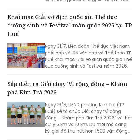
địch bóng bàn quốc gia Báo Nhân Dân
lần thứ 44 tranh Cúp Phân bón Cà Mau
Khai mạc Giải vô địch quốc gia Thể dục
năm 2026.
dưỡng sinh và Festival toàn quốc 2026 tại TP
Huế
Ngày 31/7, Liên đoàn Thể dục Việt Nam
phối hợp với Sở Văn hóa và Thể thao TP
Huế khai mạc Giải Vô địch quốc gia Thể
dục dưỡng sinh và Festival năm 2026.
Sắp diễn ra Giải chạy 'Vì cộng đồng – Khám
phá Kim Trà 2026'
Ngày 16/8, UBND phường Kim Trà (TP
Huế) sẽ tổ chức Giải chạy “Vì cộng
đồng – Khám phá Kim Trà 2026” với hai
cự ly 5 km và 10 km. Dù mới mở đăng
ký, giải đã thu hút hơn 1.500 vận động
viên trong và ngoài địa phương tham