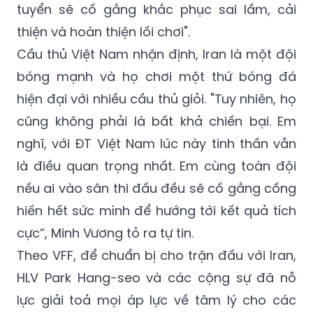
tuyển sẽ cố gắng khắc phục sai lầm, cải
thiện và hoàn thiện lối chơi".
Cầu thủ Việt Nam nhận định, Iran là một đội
bóng mạnh và họ chơi một thứ bóng đá
hiện đại với nhiều cầu thủ giỏi. "Tuy nhiên, họ
cũng không phải là bất khả chiến bại. Em
nghĩ, với ĐT Việt Nam lúc này tinh thần vẫn
là điều quan trọng nhất. Em cùng toàn đội
nếu ai vào sân thi đấu đều sẽ cố gắng cống
hiến hết sức mình để hướng tới kết quả tích
cực”, Minh Vương tỏ ra tự tin.
Theo VFF, để chuẩn bị cho trận đấu với Iran,
HLV Park Hang-seo và các cộng sự đã nỗ
lực giải toả mọi áp lực về tâm lý cho các