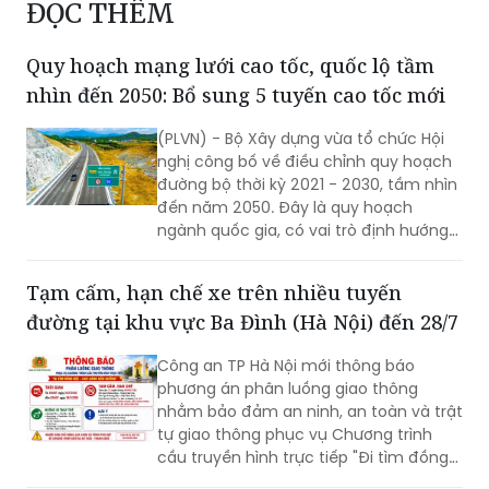
ĐỌC THÊM
Quy hoạch mạng lưới cao tốc, quốc lộ tầm
nhìn đến 2050: Bổ sung 5 tuyến cao tốc mới
(PLVN) - Bộ Xây dựng vừa tổ chức Hội
nghị công bố về điều chỉnh quy hoạch
đường bộ thời kỳ 2021 - 2030, tầm nhìn
đến năm 2050. Đây là quy hoạch
ngành quốc gia, có vai trò định hướng
phát triển hệ thống đường bộ trên
phạm vi cả nước; là cơ sở để quản lý,
Tạm cấm, hạn chế xe trên nhiều tuyến
huy động nguồn lực đầu tư, tăng
đường tại khu vực Ba Đình (Hà Nội) đến 28/7
cường liên kết vùng và kết nối các
trung tâm kinh tế, đô thị, cửa khẩu,
Công an TP Hà Nội mới thông báo
cảng biển, cảng hàng không cùng các
phương án phân luồng giao thông
đầu mối giao thông quan trọng.
nhằm bảo đảm an ninh, an toàn và trật
tự giao thông phục vụ Chương trình
cầu truyền hình trực tiếp "Đi tìm đồng
đội – Sao sáng dẫn đường", diễn ra lúc