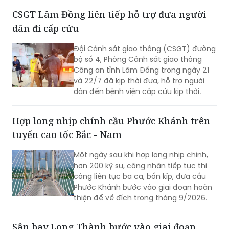
20h ngày 26/7 tại Đài tưởng niệm các
CSGT Lâm Đồng liên tiếp hỗ trợ đưa người
Anh hùng liệt sĩ, phường Ba Đình.
dân đi cấp cứu
Đội Cảnh sát giao thông (CSGT) đường
bộ số 4, Phòng Cảnh sát giao thông
Công an tỉnh Lâm Đồng trong ngày 21
và 22/7 đã kịp thời đưa, hỗ trợ người
dân đến bệnh viện cấp cứu kịp thời.
Hợp long nhịp chính cầu Phước Khánh trên
tuyến cao tốc Bắc - Nam
Một ngày sau khi hợp long nhịp chính,
hơn 200 kỹ sư, công nhân tiếp tục thi
công liên tục ba ca, bốn kíp, đưa cầu
Phước Khánh bước vào giai đoạn hoàn
thiện để về đích trong tháng 9/2026.
Sân bay Long Thành bước vào giai đoạn