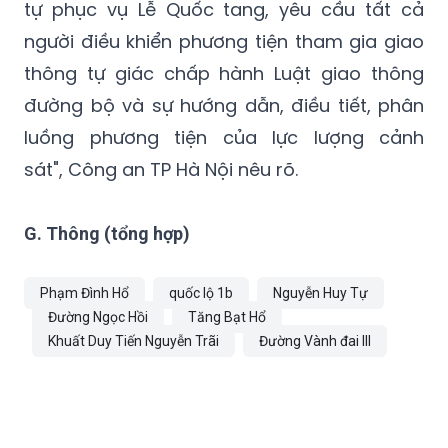
tự phục vụ Lễ Quốc tang, yêu cầu tất cả
người điều khiển phương tiện tham gia giao
thông tự giác chấp hành Luật giao thông
đường bộ và sự hướng dẫn, điều tiết, phân
luồng phương tiện của lực lượng cảnh
sát", Công an TP Hà Nội nêu rõ.
G. Thông (tổng hợp)
Phạm Đình Hổ
quốc lộ 1b
Nguyễn Huy Tự
Đường Ngọc Hồi
Tăng Bạt Hổ
Khuất Duy Tiến Nguyễn Trãi
Đường Vành đai III