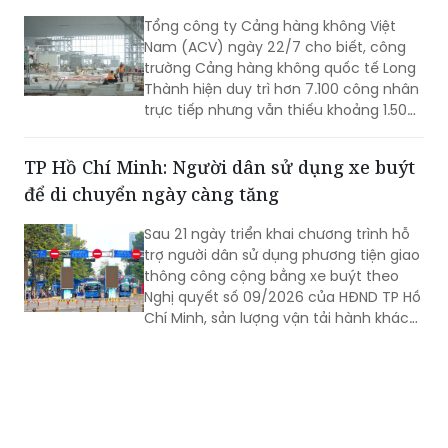
Tổng công ty Cảng hàng không Việt
Nam (ACV) ngày 22/7 cho biết, công
trường Cảng hàng không quốc tế Long
Thành hiện duy trì hơn 7.100 công nhân
trực tiếp nhưng vẫn thiếu khoảng 1.500
- 2.000 lao động tại một số gói thầu
trọng điểm. Trong bối cảnh dự án bước
TP Hồ Chí Minh: Người dân sử dụng xe buýt
vào giai đoạn nước rút và chịu tác
để di chuyển ngày càng tăng
động của mùa mưa, ACV đang yêu cầu
các nhà thầu tăng cường nhân lực, tổ
Sau 21 ngày triển khai chương trình hỗ
chức thi công 3 ca, 4 kíp để bảo đảm
trợ người dân sử dụng phương tiện giao
vận hành thử từ tháng 9 và khai thác
thông công cộng bằng xe buýt theo
thương mại vào cuối năm 2026.
Nghị quyết số 09/2026 của HĐND TP Hồ
Chí Minh, sản lượng vận tải hành khách
công cộng tiếp tục ghi nhận mức tăng
trưởng tích cực, cho thấy hiệu quả
bước đầu của chính sách và xu hướng
gia tăng sử dụng xe buýt của người
dân.