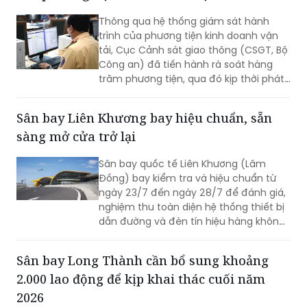
Thông qua hệ thống giám sát hành
trình của phương tiện kinh doanh vận
tải, Cục Cảnh sát giao thông (CSGT, Bộ
Công an) đã tiến hành rà soát hàng
trăm phương tiện, qua đó kịp thời phát
hiện và xử lý nhiều trường hợp vi phạm.
Sân bay Liên Khương bay hiệu chuẩn, sẵn
sàng mở cửa trở lại
Sân bay quốc tế Liên Khương (Lâm
Đồng) bay kiểm tra và hiệu chuẩn từ
ngày 23/7 đến ngày 28/7 để đánh giá,
nghiệm thu toàn diện hệ thống thiết bị
dẫn đường và đèn tín hiệu hàng không
mới được đầu tư cải tạo. Đợt bay hiệu
chuẩn này nhằm sẵn sàng cho việc sân
Sân bay Long Thành cần bổ sung khoảng
bay Liên Khương khai thác trở lại vào
2.000 lao động để kịp khai thác cuối năm
ngày 19/8.
2026