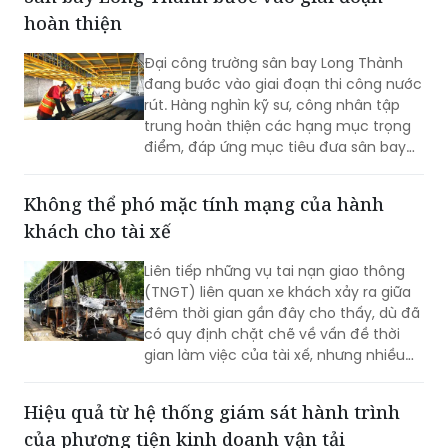
hoàn thiện
Đại công trường sân bay Long Thành
đang bước vào giai đoạn thi công nước
rút. Hàng nghìn kỹ sư, công nhân tập
trung hoàn thiện các hạng mục trọng
điểm, đáp ứng mục tiêu đưa sân bay
vào khai thác thương mại cuối năm
2026.
Không thể phó mặc tính mạng của hành
khách cho tài xế
Liên tiếp những vụ tai nạn giao thông
(TNGT) liên quan xe khách xảy ra giữa
đêm thời gian gần đây cho thấy, dù đã
có quy định chặt chẽ về vấn đề thời
gian làm việc của tài xế, nhưng nhiều
doanh nghiệp và người lái xe vẫn cố
tình vi phạm; gây ra những hậu quả
Hiệu quả từ hệ thống giám sát hành trình
thảm khốc.
của phương tiện kinh doanh vận tải