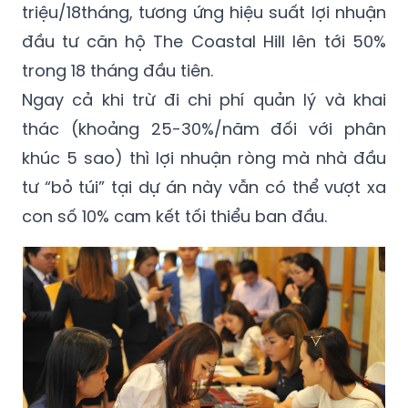
triệu/18tháng, tương ứng hiệu suất lợi nhuận
đầu tư căn hộ The Coastal Hill lên tới 50%
trong 18 tháng đầu tiên.
Ngay cả khi trừ đi chi phí quản lý và khai
thác (khoảng 25-30%/năm đối với phân
khúc 5 sao) thì lợi nhuận ròng mà nhà đầu
tư “bỏ túi” tại dự án này vẫn có thể vượt xa
con số 10% cam kết tối thiểu ban đầu.