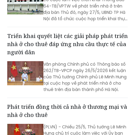
64-TB/VPTW về phát triển nhà ở trên
địa bàn Thủ đô, ngày 27/5, UBND TP Hà
Nội đã tổ chức cuộc họp triển khai thực
hiện chỉ đạo của Trung ương về khởi
công các dự án nhà ở xã hội (NƠXH) và
Triển khai quyết liệt các giải pháp phát triển
nhà ở cho thuê (NƠCT).
nhà ở cho thuê đáp ứng nhu cầu thực tế của
người dân
Văn phòng Chính phủ có Thông báo số
262/TB-VPCP ngày 26/5/2026 kết luận
của Thủ tướng Chính phủ Lê Minh Hưng
tại cuộc họp về phát triển nhà ở cho
thuê trên địa bàn thành phố Hà Nội.
Phát triển đồng thời cả nhà ở thương mại và
nhà ở cho thuê
(PLVN) - Chiều 25/5, Thủ tướng Lê Minh
Hưng chủ trì cuộc làm việc với Ủy ban