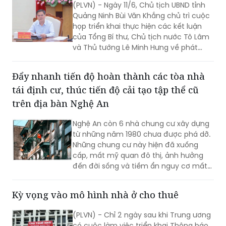
(PLVN) - Ngày 11/6, Chủ tịch UBND tỉnh
Quảng Ninh Bùi Văn Khắng chủ trì cuộc
họp triển khai thực hiện các kết luận
của Tổng Bí thư, Chủ tịch nước Tô Lâm
và Thủ tướng Lê Minh Hưng về phát
triển nhà ở xã hội, nhà ở cho thuê và
định hướng phát triển nhà ở trong thời
Đẩy nhanh tiến độ hoàn thành các tòa nhà
gian tới.
tái định cư, thúc tiến độ cải tạo tập thể cũ
trên địa bàn Nghệ An
Nghệ An còn 6 nhà chung cư xây dựng
từ những năm 1980 chưa được phá dỡ.
Những chung cư này hiện đã xuống
cấp, mất mỹ quan đô thị, ảnh hưởng
đến đời sống và tiềm ẩn nguy cơ mất
an toàn cho người dân.
Kỳ vọng vào mô hình nhà ở cho thuê
(PLVN) - Chỉ 2 ngày sau khi Trung ương
có cuộc làm việc triển khai Thông báo