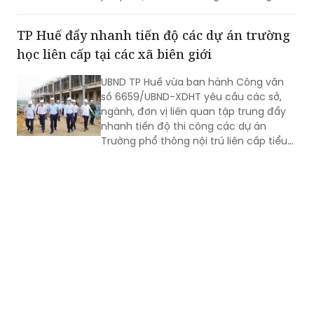
hóa TTHC trong lĩnh vực xây dựng theo
nguyên tắc: “Từ giai đoạn chuẩn bị dự
TP Huế đẩy nhanh tiến độ các dự án trường
án đến khi khởi công xây dựng, mỗi
học liên cấp tại các xã biên giới
công trình, dự án chỉ phải thực hiện 1
TTHC”.
UBND TP Huế vừa ban hành Công văn
số 6659/UBND-XDHT yêu cầu các sở,
ngành, đơn vị liên quan tập trung đẩy
nhanh tiến độ thi công các dự án
Trường phổ thông nội trú liên cấp tiểu
học và THCS tại các xã A Lưới 3, A Lưới
4.