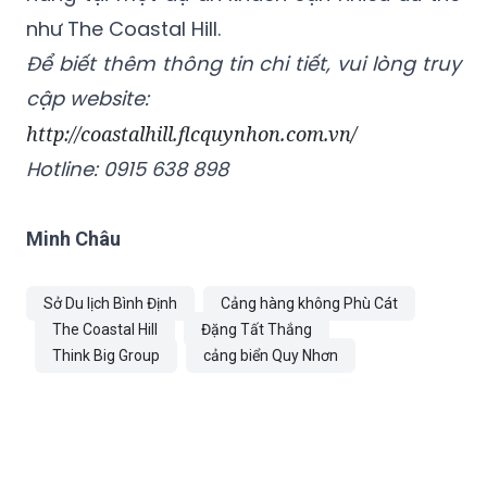
như The Coastal Hill.
Để biết thêm thông tin chi tiết, vui lòng truy
cập website:
http://coastalhill.flcquynhon.com.vn/
Hotline: 0915 638 898
Minh Châu
Sở Du lịch Bình Định
Cảng hàng không Phù Cát
The Coastal Hill
Đặng Tất Thắng
Think Big Group
cảng biển Quy Nhơn