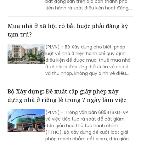
bất động sản trên địa bàn thành phố
tiến hành rà soát điều kiện hoạt động,
gửi báo cáo và hồ sơ pháp lý về cơ
quan quản lý trước ngày 28/5/2026.
Mua nhà ở xã hội có bắt buộc phải đăng ký
tạm trú?
(PLVN) - Bộ Xây dựng cho biết, pháp
luật về nhà ở hiện hành chỉ quy định
điều kiện để được mua, thuê mua nhà
ở xã hội là đáp ứng điều kiện về nhà ở
và thu nhập, không quy định về điều
kiện cư trú.
Bộ Xây dựng: Đề xuất cấp giấy phép xây
dựng nhà ở riêng lẻ trong 7 ngày làm việc
(PLVN) - Trong Văn bản 6854/BXD-VP
về việc tiếp tục rà soát để cắt giảm,
đơn giản hóa thủ tục hành chính
(TTHC), Bộ Xây dựng đề xuất loạt giải
pháp mạnh nhằm cắt giảm, đơn giản