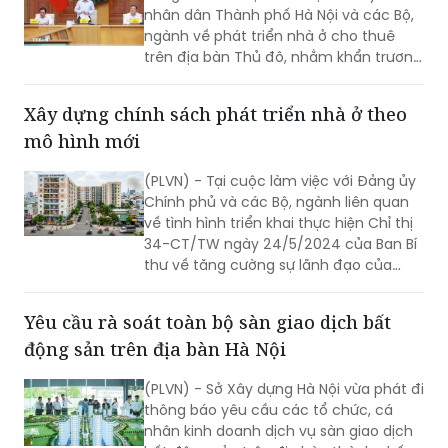
nhân dân Thành phố Hà Nội và các Bộ,
ngành về phát triển nhà ở cho thuê
trên địa bàn Thủ đô, nhằm khẩn trương
triển khai kết luận của Tổng Bí thư, Chủ
tịch nước Tô Lâm liên quan đến nhà ở
Xây dựng chính sách phát triển nhà ở theo
xã hội và định hướng phát triển nhà ở
mô hình mới
trong thời gian tới.
(PLVN) - Tại cuộc làm việc với Đảng ủy
Chính phủ và các Bộ, ngành liên quan
về tình hình triển khai thực hiện Chỉ thị
34-CT/TW ngày 24/5/2024 của Ban Bí
thư về tăng cường sự lãnh đạo của
Đảng với công tác phát triển nhà ở xã
hội trong tình hình mới ngày 19/5 vừa
Yêu cầu rà soát toàn bộ sàn giao dịch bất
qua; những định hướng, chỉ đạo của
động sản trên địa bàn Hà Nội
Tổng Bí thư, Chủ tịch nước Tô Lâm
được dư luận đặc biệt quan tâm.
(PLVN) - Sở Xây dựng Hà Nội vừa phát đi
thông báo yêu cầu các tổ chức, cá
nhân kinh doanh dịch vụ sàn giao dịch