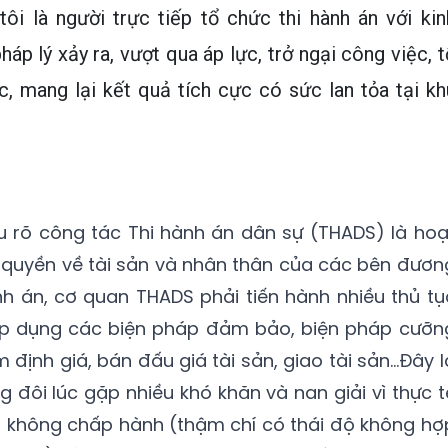
tôi là người trực tiếp tổ chức thi hành án với kin
áp lý xảy ra, vượt qua áp lực, trở ngại công việc, t
c, mang lại kết quả tích cực có sức lan tỏa tại kh
ểu rõ công tác Thi hành án dân sự (THADS) là hoạ
n quyền về tài sản và nhân thân của các bên đươn
ành án, cơ quan THADS phải tiến hành nhiều thủ tụ
áp dụng các biện pháp đảm bảo, biện pháp cưỡn
 định giá, bán đấu giá tài sản, giao tài sản...Đây l
 đôi lúc gặp nhiều khó khăn và nan giải vì thực t
p không chấp hành (thậm chí có thái độ không hợ