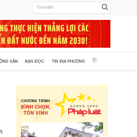
ỘNG SẢN
BẠN ĐỌC
TIN ĐỊA PHƯƠNG
n