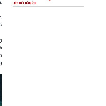
,
LIÊN KẾT HỮU ÍCH
n
ố
g
i
n
g