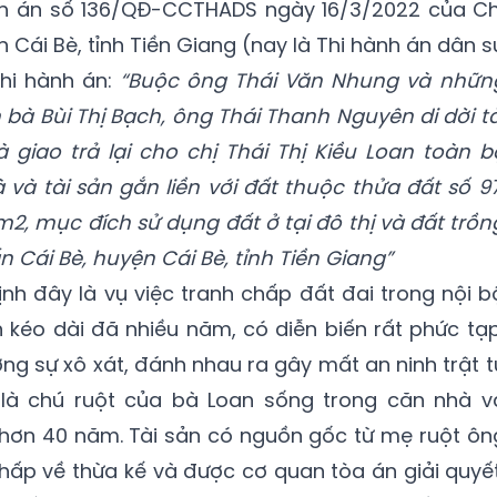
nh án số 136/QĐ-CCTHADS ngày 16/3/2022 của Ch
 Cái Bè, tỉnh Tiền Giang (nay là Thi hành án dân s
thi hành án:
“Buộc ông Thái Văn Nhung và nhữn
bà Bùi Thị Bạch, ông Thái Thanh Nguyên di dời tà
 giao trả lại cho chị Thái Thị Kiều Loan toàn b
và tài sản gắn liền với đất thuộc thửa đất số 97
9m2, mục đích sử dụng đất ở tại đô thị và đất trồn
ấn Cái Bè, huyện Cái Bè, tỉnh Tiền Giang”
nh đây là vụ việc tranh chấp đất đai trong nội b
 kéo dài đã nhiều năm, có diễn biến rất phức tạp
ng sự xô xát, đánh nhau ra gây mất an ninh trật t
 là chú ruột của bà Loan sống trong căn nhà v
 hơn 40 năm. Tài sản có nguồn gốc từ mẹ ruột ôn
chấp về thừa kế và được cơ quan tòa án giải quyết