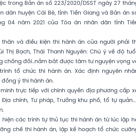
việc trong Bản án số 223/2020/DSST ngày 27 thán
n dân huyện Cái Bè, tỉnh Tiền Giang và Bản án s
ng 04 năm 2021 của Tòa án nhân dân tỉnh Tiề
thân và điều kiện thi hành án của người phải th
i Thị Bạch, Thái Thanh Nguyên: Chú ý về độ tuổi
ăng chống đối…nắm bắt được tâm tư nguyện vọng v
rình tổ chức thi hành án. Xác định nguyên nhâ
 đồng ý thi hành án.
c minh trực tiếp với chính quyền địa phương cấp x
Địa chính, Tư pháp, Trưởng khu phố, tổ tự quản…
n.
c hiện các trình tự thủ tục thi hành án từ lúc lập h
ưỡng chế thi hành án, lập kế hoạch tổ chức cưỡn