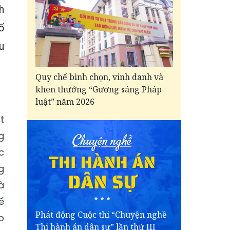
h
ổ
u
Quy chế bình chọn, vinh danh và
khen thưởng “Gương sáng Pháp
luật” năm 2026
t
g
c
g
à
ế
Phát động Cuộc thi “Chuyện nghề
p
Thi hành án dân sự” lần thứ III