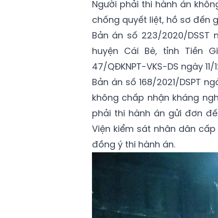
Người phải thi hành án khôn
chống quyết liệt, hồ sơ đến 
Bản án số 223/2020/DSST n
huyện Cái Bè, tỉnh Tiền 
47/QĐKNPT-VKS-DS ngày 11/12
Bản án số 168/2021/DSPT ng
không chấp nhận kháng nghị
phải thi hành án gửi đơn 
Viện kiểm sát nhân dân cấp
đồng ý thi hành án.