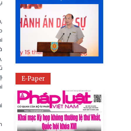
ụ
,
p
i
à
,
ủ
ệ
E-Paper
i
i
n