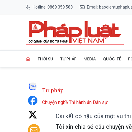
Hotline: 0869 359 588
Email: baodientuphapl
Trang chủ Cái kết có hậu của
THỜI SỰ
TƯ PHÁP
MEDIA
QUỐC TẾ
P
Tư pháp
Chuyện nghề Thi hành án Dân sự
Cái kết có hậu của một vụ thi
Tôi xin chia sẻ câu chuyện về