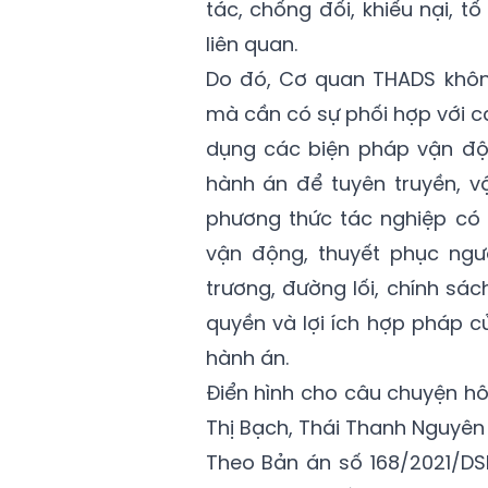
tác, chống đối, khiếu nại, tố
liên quan.
Do đó, Cơ quan THADS không
mà cần có sự phối hợp với cá
dụng các biện pháp vận động
hành án để tuyên truyền, v
phương thức tác nghiệp có h
vận động, thuyết phục ngư
trương, đường lối, chính sác
quyền và lợi ích hợp pháp 
hành án.
Điển hình cho câu chuyện hô
Thị Bạch, Thái Thanh Nguyên 
Theo Bản án số 168/2021/DS