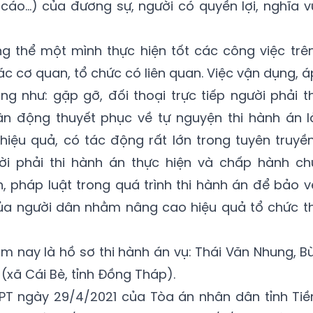
 cáo...) của đương sự, người có quyền lợi, nghĩa v
 thể một mình thực hiện tốt các công việc trên
c cơ quan, tổ chức có liên quan.
Việc vận dụng, á
 như: gặp gỡ, đối thoại trực tiếp người phải th
ận động thuyết phục về tự nguyện thi hành án l
iệu quả, có tác động rất lớn trong tuyên truyền
ời phải thi hành án thực hiện và chấp hành ch
h, pháp luật trong quá trình thi hành án để bảo v
của người dân nhằm nâng cao hiệu quả tổ chức th
m nay là hồ sơ thi hành án vụ: Thái Văn Nhung, Bù
(xã Cái Bè, tỉnh Đồng Tháp).
PT ngày 29/4/2021 của Tòa án nhân dân tỉnh Tiề