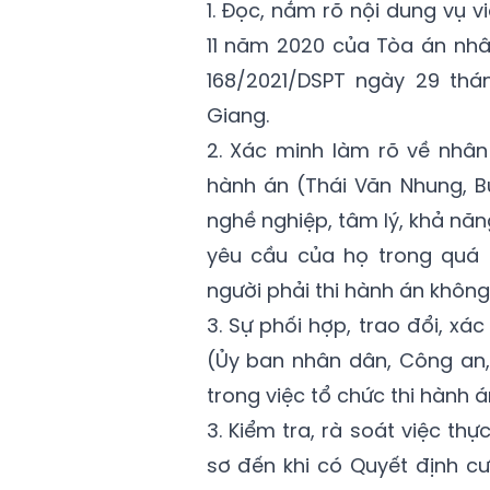
1. Đọc, nắm rõ nội dung vụ 
11 năm 2020 của Tòa án nhâ
168/2021/DSPT ngày 29 thá
Giang.
2. Xác minh làm rõ về nhân 
hành án (Thái Văn Nhung, Bù
nghề nghiệp, tâm lý, khả n
yêu cầu của họ trong quá t
người phải thi hành án không
3. Sự phối hợp, trao đổi, xá
(Ủy ban nhân dân, Công an, 
trong việc tổ chức thi hành á
3. Kiểm tra, rà soát việc thự
sơ đến khi có Quyết định c