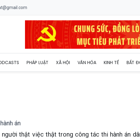
uat@gmail.com
 một vụ thi hành án
ODCASTS
PHÁP LUẬT
XÃ HỘI
VĂN HÓA
KINH TẾ
BẤT Đ
 hành án
 người thật việc thật trong công tác thi hành án dâ