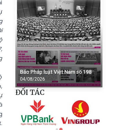
i
ự
g
i
ộ
,
g
Báo Pháp luật Việt Nam số 198
ộ
04/08/2026
,
ĐỐI TÁC
ự
à
g
.