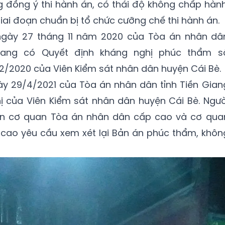
g đồng ý thi hành án, có thái độ không chấp hành
giai đoạn chuẩn bị tổ chức cưỡng chế thi hành án.
gày 27 tháng 11 năm 2020 của Tòa án nhân dâ
Giang có Quyết định kháng nghị phúc thẩm s
/2020 của Viên Kiểm sát nhân dân huyện Cái Bè.
ày 29/4/2021 của Tòa án nhân dân tỉnh Tiền Gian
 của Viên Kiểm sát nhân dân huyện Cái Bè. Ngườ
đến cơ quan Tòa án nhân dân cấp cao và cơ qua
 cao yêu cầu xem xét lại Bản án phúc thẩm, khôn