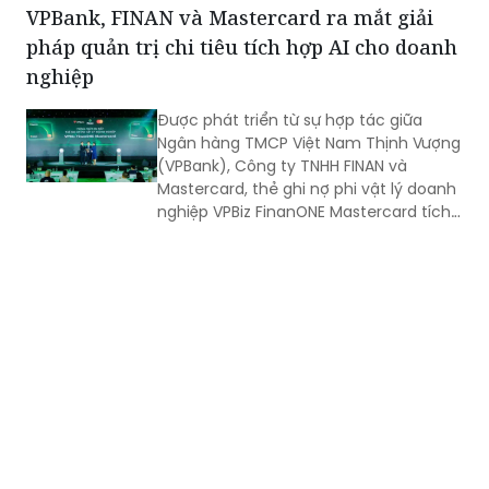
đình nghèo ở vùng nông thôn, xa xôi,
VPBank, FINAN và Mastercard ra mắt giải
nơi điều kiện y tế còn thiếu thốn?
pháp quản trị chi tiêu tích hợp AI cho doanh
nghiệp
Được phát triển từ sự hợp tác giữa
Ngân hàng TMCP Việt Nam Thịnh Vượng
(VPBank), Công ty TNHH FINAN và
Mastercard, thẻ ghi nợ phi vật lý doanh
nghiệp VPBiz FinanONE Mastercard tích
hợp AI không chỉ là một phương thức
thanh toán mà còn là giải pháp giúp
doanh nghiệp rút ngắn quy trình phê
duyệt chi tiêu, trao quyền chủ động
cho nhân viên nhưng vẫn kiểm soát
chặt chẽ ngân sách và dòng tiền theo
thời gian thực.