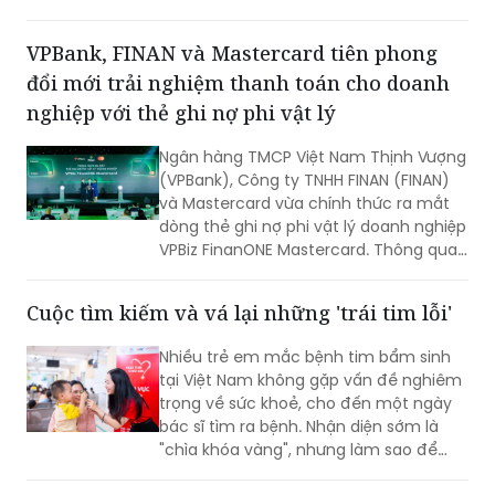
hiệu bởi những nỗ lực bền bỉ trong việc
đảm bảo quyền lợi khách hàng với tôn
VPBank, FINAN và Mastercard tiên phong
chỉ đặt sự tín nhiệm lên hàng đầu suốt
đổi mới trải nghiệm thanh toán cho doanh
một thập kỷ.
nghiệp với thẻ ghi nợ phi vật lý
Ngân hàng TMCP Việt Nam Thịnh Vượng
(VPBank), Công ty TNHH FINAN (FINAN)
và Mastercard vừa chính thức ra mắt
dòng thẻ ghi nợ phi vật lý doanh nghiệp
VPBiz FinanONE Mastercard. Thông qua
giải pháp này, ba đơn vị hướng tới xây
dựng một hệ sinh thái quản trị chi tiêu
Cuộc tìm kiếm và vá lại những 'trái tim lỗi'
hiện đại, nơi doanh nghiệp có thể chủ
động kiểm soát ngân sách, tối ưu dòng
Nhiều trẻ em mắc bệnh tim bẩm sinh
tiền và nâng cao hiệu quả vận hành
tại Việt Nam không gặp vấn đề nghiêm
ngay từ những giao dịch hàng ngày.
trọng về sức khoẻ, cho đến một ngày
bác sĩ tìm ra bệnh. Nhận diện sớm là
"chìa khóa vàng", nhưng làm sao để
chiếc chìa khóa ấy đến tay những gia