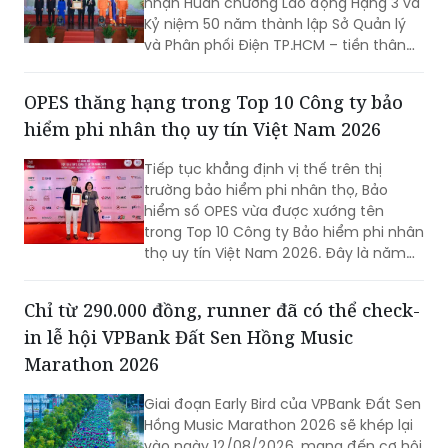
nhận Huân chương Lao động Hạng 3 và
Kỷ niệm 50 năm thành lập Sở Quản lý
và Phân phối Điện TP.HCM – tiền thân
của EVNHCMC (7/8/1976-7/8/2026).
OPES thăng hạng trong Top 10 Công ty bảo
hiểm phi nhân thọ uy tín Việt Nam 2026
Tiếp tục khẳng định vị thế trên thị
trường bảo hiểm phi nhân thọ, Bảo
hiểm số OPES vừa được xướng tên
trong Top 10 Công ty Bảo hiểm phi nhân
thọ uy tín Việt Nam 2026. Đây là năm
thứ hai liên tiếp doanh nghiệp góp mặt
trong bảng xếp hạng uy tín do Vietnam
Chỉ từ 290.000 đồng, runner đã có thể check-
Report phối hợp cùng Báo VietnamNet
in lễ hội VPBank Đất Sen Hồng Music
công bố, đồng thời thăng một bậc lên
vị trí thứ 8.
Marathon 2026
Giai đoạn Early Bird của VPBank Đất Sen
Hồng Music Marathon 2026 sẽ khép lại
vào ngày 12/08/2026, mang đến cơ hội