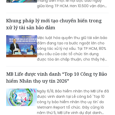
mang đến một lễ hội độc đáo ngay
giữa lòng TP HCM. Hơn 10.500 vận động
viên từ 35 quốc gia và vùng lãnh thổ đã
cùng làm nên một mùa giải thăng hoa,
Khung pháp lý mới tạo chuyển biến trong
60 hạng mục giải thưởng được vinh
xử lý tài sản bảo đảm
danh và 100 triệu đồng gửi trao cho Quỹ
Tài năng trẻ Thể thao TP HCM, tiếp nối
Việc luật hóa quyền thu giữ tài sản bảo
hành trình lan tỏa giá trị thịnh vượng
đảm đang tạo ra bước ngoặt lớn cho
bền vững cho cộng đồng.
công tác xử lý nợ xấu. Tại TP HCM, 80%
yêu cầu của các tổ chức tín dụng
được tòa án chấp thuận, cho thấy hệ
thống pháp lý đã thực sự "mở đường"
và bảo vệ quyền lợi của chủ nợ chính
MB Life được vinh danh “Top 10 Công ty Bảo
danh.
hiểm Nhân thọ uy tín 2026”
Ngày 6/8, Bảo hiểm nhân thọ MB Life đã
được vinh danh tại Lễ công bố 'Top 10
công ty bảo hiểm nhân thọ uy tín' do
Vietnam Report tổ chức. Đây cũng là
năm thứ 5, MB Life vinh dự đạt danh