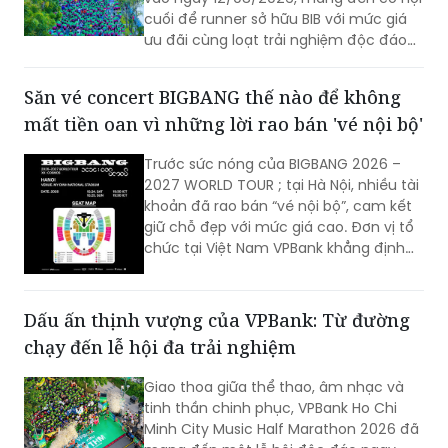
cuối để runner sở hữu BIB với mức giá
ưu đãi cùng loạt trải nghiệm độc đáo
tại lễ hội thể thao, âm nhạc, ẩm thực
và trải nghiệm văn hóa sôi động bậc
Săn vé concert BIGBANG thế nào để không
nhất miền Tây vào tháng 10 tới.
mất tiền oan vì những lời rao bán 'vé nội bộ'
Trước sức nóng của BIGBANG 2026 –
2027 WORLD TOUR
; tại Hà Nội, nhiều tài
khoản đã rao bán “vé nội bộ”, cam kết
giữ chỗ đẹp với mức giá cao. Đơn vị tổ
chức tại Việt Nam VPBank khẳng định
thông tin này không đúng sự thật: toàn
bộ vé của hai đêm diễn đều được phân
phối qua CTicket, không tồn tại nguồn
Dấu ấn thịnh vượng của VPBank: Từ đường
vé nội bộ bán riêng như quảng cáo.
chạy đến lễ hội đa trải nghiệm
Giao thoa giữa thể thao, âm nhạc và
tinh thần chinh phục, VPBank Ho Chi
Minh City Music Half Marathon 2026 đã