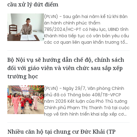
Bản án buộc UBND huyện Ninh Phước (Ninh
phí này sẽ được hoàn trả sau khi cơ
Thuận cũ) bồi thường, hỗ trợ, tái định cư
quan có thẩm quyền giao bổ sung dự
toán ngân sách theo quy định.
đúng quy định: UBND tỉnh Khánh Hòa yêu
cầu xử lý dứt điểm
(PLVN) - Sau gần hai năm kể từ khi Bản
án hành chính phúc thẩm
785/2024/HC-PT có hiệu lực, UBND tỉnh
Khánh Hòa tiếp tục có văn bản yêu cầu
các cơ quan liên quan khẩn trương tổ
chức thi hành; rà soát trách nhiệm của
tập thể, cá nhân nếu để xảy ra chậm
Bộ Nội vụ sẽ hướng dẫn chế độ, chính sách
trễ.
đối với giáo viên và viên chức sau sắp xếp
trường học
(PLVN) - Ngày 29/7, Văn phòng Chính
phủ đã có Thông báo 408/TB-VPCP
năm 2026 Kết luận của Phó Thủ tướng
Chính phủ Phạm Thị Thanh Trà tại cuộc
họp về tình hình triển khai sắp xếp cơ