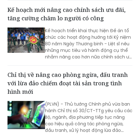
doanh, nhưng bất ngờ phát hiện mình
đứng tên một công ty và có nguy cơ
phải đối mặt với những nghĩa vụ pháp
lý, nghĩa vụ thuế phát sinh từ doanh
nghiệp đó. Đây là nội dung phản ánh
Kế hoạch mới nâng cao chính sách ưu đãi,
của bà Hoàng Ngọc Hà Hải Yến gửi đến
tăng cường chăm lo người có công
Báo Pháp luật Việt Nam, qua đó đặt ra
nhiều vấn đề cần được làm rõ về cơ
Kế hoạch triển khai thực hiện Đề án tổ
chế xác thực danh tính trong đăng ký
chức các hoạt động hướng tới Kỷ niệm
doanh nghiệp cũng như việc bảo vệ dữ
80 năm Ngày Thương binh - Liệt sĩ nêu
liệu cá nhân trong bối cảnh chuyển đổi
những mục tiêu và hành động cụ thể
số.
nhằm nâng cao hơn nữa chính sách ưu
đãi, chăm lo đời sống người có công và
thân nhân người có công; xác định rõ
Chỉ thị về nâng cao phòng ngừa, đấu tranh
trách nhiệm của người đứng đầu các
với lừa đảo chiếm đoạt tài sản trong tình
bộ, cơ quan trung ương và địa phương
trong tổ chức triển khai...
hình mới
(PLVN) - Thủ tướng Chính phủ vừa ban
hành Chỉ thị số 30/CT-TTg yêu cầu các
Bộ, ngành, địa phương tiếp tục nâng