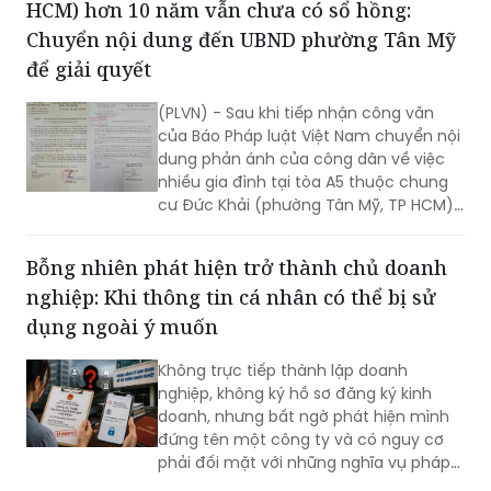
sở giáo dục mầm non, phổ thông, giáo
dục thường xuyên và giáo dục nghề
Nhiều căn hộ tại chung cư Đức Khải (TP
nghiệp công lập.
HCM) hơn 10 năm vẫn chưa có sổ hồng:
Chuyển nội dung đến UBND phường Tân Mỹ
để giải quyết
(PLVN) - Sau khi tiếp nhận công văn
của Báo Pháp luật Việt Nam chuyển nội
dung phản ánh của công dân về việc
nhiều gia đình tại tòa A5 thuộc chung
cư Đức Khải (phường Tân Mỹ, TP HCM)
vẫn chưa được cấp sổ hồng, Ban Tiếp
công dân TP vừa có văn bản chuyển
Bỗng nhiên phát hiện trở thành chủ doanh
đến UBND phường để giải quyết theo
nghiệp: Khi thông tin cá nhân có thể bị sử
quy định.
dụng ngoài ý muốn
Không trực tiếp thành lập doanh
nghiệp, không ký hồ sơ đăng ký kinh