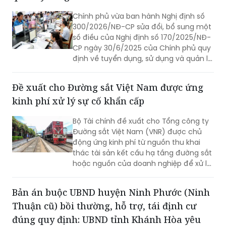
Quy định mới về tuyển dụng, sử dụng và
quản lý công chức
Chính phủ vừa ban hành Nghị định số
300/2026/NĐ-CP sửa đổi, bổ sung một
số điều của Nghị định số 170/2025/NĐ-
CP ngày 30/6/2025 của Chính phủ quy
định về tuyển dụng, sử dụng và quản lý
công chức.
Đề xuất cho Đường sắt Việt Nam được ứng
kinh phí xử lý sự cố khẩn cấp
Bộ Tài chính đề xuất cho Tổng công ty
Đường sắt Việt Nam (VNR) được chủ
động ứng kinh phí từ nguồn thu khai
thác tài sản kết cấu hạ tầng đường sắt
hoặc nguồn của doanh nghiệp để xử lý
ngay các sự cố khẩn cấp, cấp bách,
bảo đảm an toàn chạy tàu. Khoản kinh