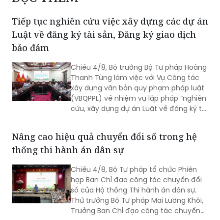
Luật về đăng ký tài sản, Đăng ký giao dịch
bảo đảm
Chiều 4/8, Bộ trưởng Bộ Tư pháp Hoàng
Thanh Tùng làm việc với Vụ Công tác
xây dựng văn bản quy phạm pháp luật
(VBQPPL) về nhiệm vụ lập pháp “nghiên
cứu, xây dựng dự án Luật về đăng ký tài
sản” và “rà soát, sửa đổi Luật Đăng ký
giao dịch bảo đảm”. Cùng dự có Thứ
Nâng cao hiệu quả chuyển đổi số trong hệ
trưởng Đặng Hoàng Oanh.
thống thi hành án dân sự
Chiều 4/8, Bộ Tư pháp tổ chức Phiên
họp Ban Chỉ đạo công tác chuyển đổi
số của Hộ thống Thi hành án dân sự.
Thứ trưởng Bộ Tư pháp Mai Lương Khôi,
Trưởng Ban Chỉ đạo công tác chuyển
đổi số của Hệ thống Thi hành án dân sự
(Ban Chỉ đạo).
Đề xuất nghỉ lễ hưởng nguyên lương Ngày