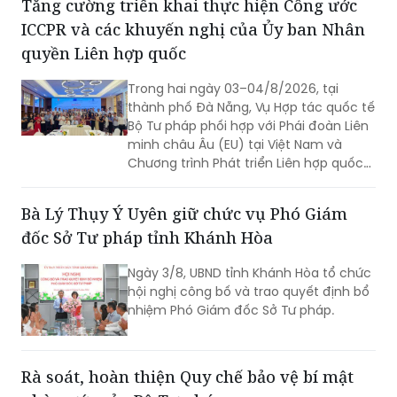
quyền Liên hợp quốc
Trong hai ngày 03–04/8/2026, tại
thành phố Đà Nẵng, Vụ Hợp tác quốc tế
Bộ Tư pháp phối hợp với Phái đoàn Liên
minh châu Âu (EU) tại Việt Nam và
Chương trình Phát triển Liên hợp quốc
(UNDP) tại Việt Nam tổ chức Hội thảo
về thực hiện các khuyến nghị của Ủy
Bà Lý Thụy Ý Uyên giữ chức vụ Phó Giám
ban Nhân quyền Liên hợp quốc đối với
đốc Sở Tư pháp tỉnh Khánh Hòa
Báo cáo định kỳ lần thứ tư của Việt
Nam về thực hiện Công ước quốc tế về
Ngày 3/8, UBND tỉnh Khánh Hòa tổ chức
các quyền dân sự và chính trị (ICCPR)
hội nghị công bố và trao quyết định bổ
và Hội nghị tập huấn về thực hiện Công
nhiệm Phó Giám đốc Sở Tư pháp.
ước ICCPR. Đây là chuỗi hoạt động
được triển khai trong khuôn khổ Dự án
“Tăng cường pháp luật và tư pháp tại
Việt Nam giai đoạn II” (EU JULE II), góp
Rà soát, hoàn thiện Quy chế bảo vệ bí mật
phần nâng cao năng lực của các cơ
nhà nước của Bộ Tư pháp
quan, tổ chức trong việc thực hiện các
cam kết quốc tế của Việt Nam về
Chiều 3/8, Thứ trưởng Bộ Tư pháp Đặng
quyền con người.