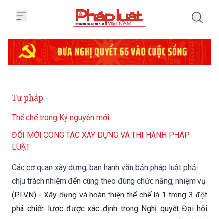
Trang chủ Các cơ quan xây dựng,
Tư pháp
Thể chế trong Kỷ nguyên mới
ĐỔI MỚI CÔNG TÁC XÂY DỰNG VÀ THI HÀNH PHÁP
LUẬT
Các cơ quan xây dựng, ban hành văn bản pháp luật phải
chịu trách nhiệm đến cùng theo đúng chức năng, nhiệm vụ
(PLVN) - Xây dựng và hoàn thiện thể chế là 1 trong 3 đột
phá chiến lược được xác định trong Nghị quyết Đại hội
XIII của Đảng, là khâu “đột phá của đột phá”. Để thể chế
hóa chủ trương của Đảng và đáp ứng yêu cầu thực tiễn,