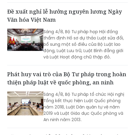
Văn hóa Việt Nam
Sáng 4/8, Bộ Tư pháp họp Hội đồng
thẩm định Hồ sơ dự thảo Luật sửa đổi,
bổ sung một số điều của Bộ Luật lao
động, Luật Lưu trữ, Luật Bình đẳng giới
và Luật Hoạt động chữ thập đỏ.
Phát huy vai trò của Bộ Tư pháp trong hoàn
thiện pháp luật về quốc phòng, an ninh
Sáng 4/8, Bộ Tư pháp tổ chức Hội nghị
Tổng kết thực hiện Luật Quốc phòng
năm 2018, Luật Dân quân tự vệ năm
2019 và Luật Giáo dục Quốc phòng và
An ninh năm 2013.
Tăng cường triển khai thực hiện Công ước
ICCPR và các khuyến nghị của Ủy ban Nhân