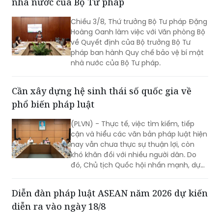
Hoàng Oanh làm việc với Văn phòng Bộ
về Quyết định của Bộ trưởng Bộ Tư
pháp ban hành Quy chế bảo vệ bí mật
nhà nước của Bộ Tư pháp.
Cần xây dựng hệ sinh thái số quốc gia về
phổ biến pháp luật
(PLVN) - Thực tế, việc tìm kiếm, tiếp
cận và hiểu các văn bản pháp luật hiện
nay vẫn chưa thực sự thuận lợi, còn
khó khăn đối với nhiều người dân. Do
đó, Chủ tịch Quốc hội nhấn mạnh, dự
thảo Luật Phổ biến, giáo dục pháp luật
(sửa đổi) cần nghiên cứu quy định rõ
Diễn đàn pháp luật ASEAN năm 2026 dự kiến
việc xây dựng hệ sinh thái số quốc gia
diễn ra vào ngày 18/8
về phổ biến, giáo dục pháp luật.
Bộ trưởng Bộ Tư pháp vừa ký Quyết
định Ban hành Kế hoạch tổ chức Diễn