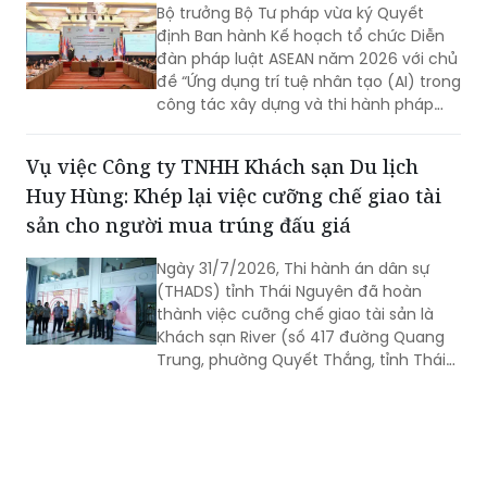
đàn pháp luật ASEAN năm 2026 với chủ
đề “Ứng dụng trí tuệ nhân tạo (AI) trong
công tác xây dựng và thi hành pháp
luật trong kỷ nguyên số”. Diễn đàn dự
kiến sẽ diễn ra vào ngày 18/8 tới.
Vụ việc Công ty TNHH Khách sạn Du lịch
Huy Hùng: Khép lại việc cưỡng chế giao tài
sản cho người mua trúng đấu giá
Ngày 31/7/2026, Thi hành án dân sự
(THADS) tỉnh Thái Nguyên đã hoàn
thành việc cưỡng chế giao tài sản là
Khách sạn River (số 417 đường Quang
Trung, phường Quyết Thắng, tỉnh Thái
Nguyên) cho người mua trúng đấu giá
theo quy định của pháp luật. Đây là vụ
án kinh doanh, thương mại có giá trị
lớn, việc tổ chức thi hành kéo dài gần 3
năm do phát sinh nhiều khó khăn,
vướng mắc.