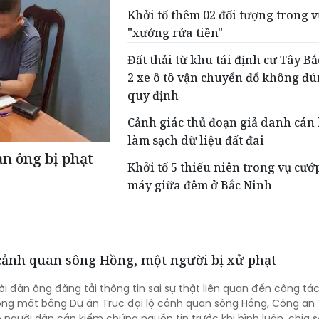
Khởi tố thêm 02 đối tượng trong 
"xưởng rửa tiền"
Đất thải từ khu tái định cư Tây B
2 xe ô tô vận chuyển đổ không đú
quy định
Cảnh giác thủ đoạn giả danh cán
làm sạch dữ liệu đất đai
àn ông bị phạt
Khởi tố 5 thiếu niên trong vụ cướ
máy giữa đêm ở Bắc Ninh
 cảnh quan sông Hồng, một người bị xử phạt
i đàn ông đăng tải thông tin sai sự thật liên quan đến công tá
óng mặt bằng Dự án Trục đại lộ cảnh quan sông Hồng, Công an 
 người dân cần kiểm chứng nguồn tin trước khi bình luận, chia s