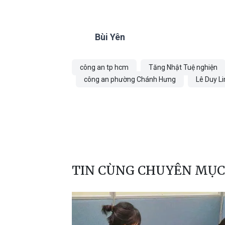
Bùi Yên
công an tp hcm
Tăng Nhật Tuệ nghiện
công an phường Chánh Hưng
Lê Duy L
TIN CÙNG CHUYÊN MỤC