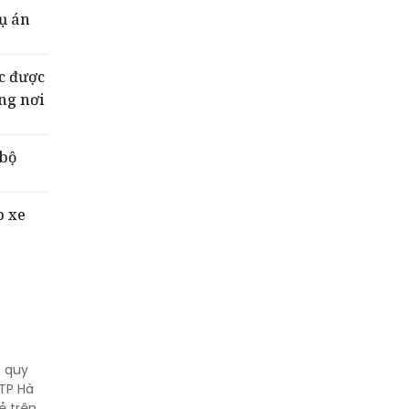
vụ án
ắc được
ng nơi
 bộ
p xe
c quy
TP Hà
ẻ trên