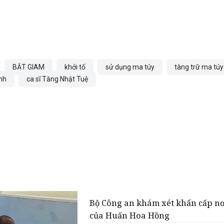
BẮT GIAM
khởi tố
sử dụng ma túy
tàng trữ ma túy
inh
ca sĩ Tăng Nhật Tuệ
Bộ Công an khám xét khẩn cấp nơ
của Huấn Hoa Hồng