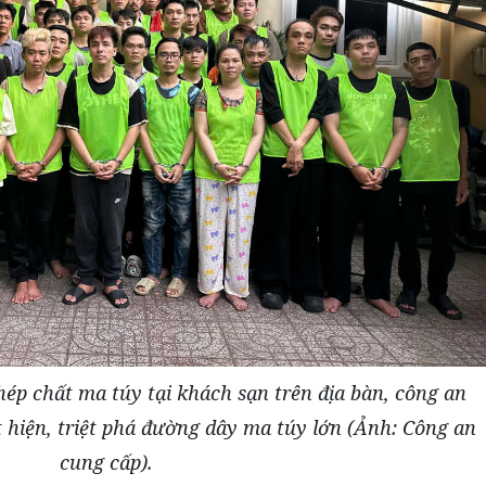
ép chất ma túy tại khách sạn trên địa bàn, công an
iện, triệt phá đường dây ma túy lớn (Ảnh: Công an
cung cấp).