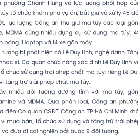
n phường Chánh Hưng và lực lượng phối hợp củ
úy tổ chức khám phá vụ án, bắt giữ và xử lý 48 đố
ét, lực lượng Công an thu giữ ma túy các loại gồ
, MDMA cùng nhiều dụng cụ sử dụng ma túy, 4
h bảng, 1 laptop và 14 xe gắn máy.
 tượng bị phát hiện có Lê Duy Linh, nghệ danh Tăn
 nhạc sĩ. Cơ quan chức năng xác định Lê Duy Linh v
ổ chức sử dụng trái phép chất ma túy; riêng Lê Du
vi tàng trữ trái phép chất ma túy.
ấy nhiều đối tượng dương tính với ma túy, gồ
mine và MDMA. Qua phân loại, Công an phườn
ơ đến Cơ quan CSĐT Công an TP Hồ Chí Minh khở
 vi mua bán, tổ chức sử dụng và tàng trữ trái phé
h và đưa đi cai nghiện bắt buộc 9 đối tượng.