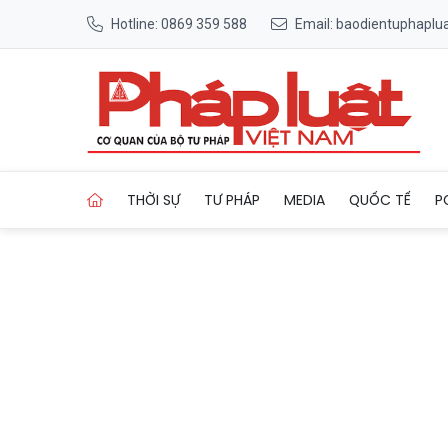
Hotline: 0869 359 588
Email: baodientuphapl
Trang chủ Ca sĩ Tăng Nhật T
THỜI SỰ
TƯ PHÁP
MEDIA
QUỐC TẾ
P