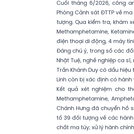
Cuối tháng 6/2026, công a
Phòng Cảnh sát ĐTTP về ma t
tượng. Qua kiểm tra, khám x
Methamphetamine, Ketamine
điện thoại di động, 4 máy tín
Đáng chú ý, trong số các đối
Nhật Tuệ, nghề nghiệp ca sĩ,
Trần Khánh Duy có dấu hiệu t
Linh còn bị xác định có hành 
Kết quả xét nghiệm cho th
Methamphetamine, Ampheta
Chánh Hưng đã chuyển hồ s
tố 39 đối tượng về các hành
chất ma túy; xử lý hành chín