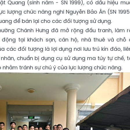
hật Quang (sinh năm - SN 1999), có dấu hiệu mu
Lực lượng chức năng nghi Nguyễn Bảo Ân (SN 1995
ang để bán lại cho các đối tượng sử dụng.
phường Chánh Hưng đã mở rộng đấu tranh, làm r
 động tại khách sạn, căn hộ, nhà thuê và chỗ 
a các đối tượng là lợi dụng nơi lưu trú kín đáo, liê
nhân, chuẩn bị dụng cụ sử dụng ma túy tự chế, t
nhằm tránh sự chú ý của lực lượng chức năng.