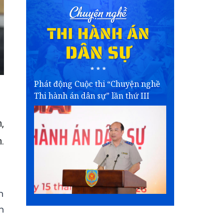
Phát động Cuộc thi “Chuyện nghề
Thi hành án dân sự” lần thứ III
,
.
n
h