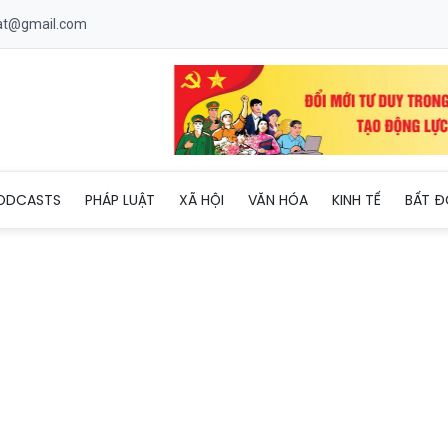
uat@gmail.com
uệ bị công an bắt giữ
ODCASTS
PHÁP LUẬT
XÃ HỘI
VĂN HÓA
KINH TẾ
BẤT Đ