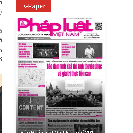
a
E-Paper
)
õ
ở
n
ổ
Báo Pháp luật Việt Nam số 201