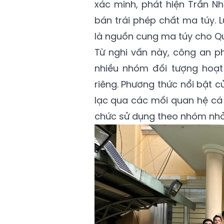
xác minh, phát hiện Trần N
bán trái phép chất ma túy. 
là nguồn cung ma túy cho Qu
Từ nghi vấn này, công an 
nhiều nhóm đối tượng hoạt
riêng. Phương thức nổi bật củ
lạc qua các mối quan hệ cá 
chức sử dụng theo nhóm nhỏ 