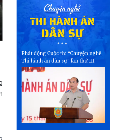
Phát động Cuộc thi “Chuyện nghề
Thi hành án dân sự” lần thứ III
g
h
o