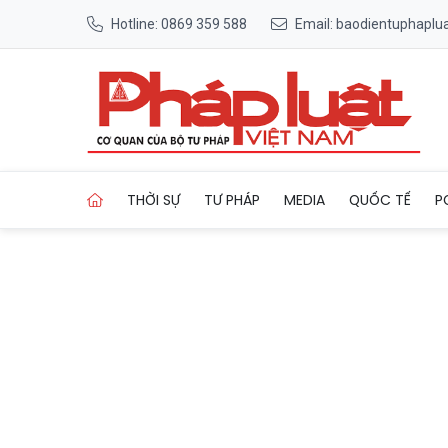
Hotline: 0869 359 588
Email: baodientuphapl
Trang chủ Cà Mau “siết quản
THỜI SỰ
TƯ PHÁP
MEDIA
QUỐC TẾ
P