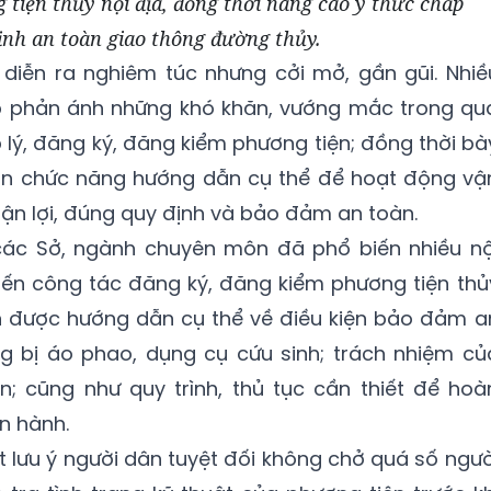
tiện thủy nội địa, đồng thời nâng cao ý thức chấp
ịnh an toàn giao thông đường thủy.
 diễn ra nghiêm túc nhưng cởi mở, gần gũi. Nhiề
ếp phản ánh những khó khăn, vướng mắc trong qu
p lý, đăng ký, đăng kiểm phương tiện; đồng thời bà
 chức năng hướng dẫn cụ thể để hoạt động vậ
n lợi, đúng quy định và bảo đảm an toàn.
n các Sở, ngành chuyên môn đã phổ biến nhiều nộ
đến công tác đăng ký, đăng kiểm phương tiện thủ
ện được hướng dẫn cụ thể về điều kiện bảo đảm a
ng bị áo phao, dụng cụ cứu sinh; trách nhiệm củ
n; cũng như quy trình, thủ tục cần thiết để hoà
n hành.
t lưu ý người dân tuyệt đối không chở quá số ngườ