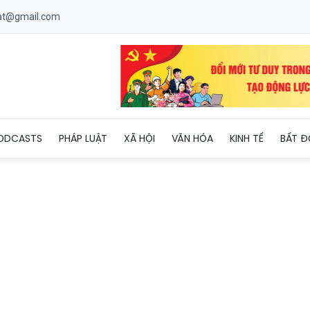
uat@gmail.com
 lý” phương tiện vận tải khách đường thủy trước mùa mưa bão
ODCASTS
PHÁP LUẬT
XÃ HỘI
VĂN HÓA
KINH TẾ
BẤT Đ