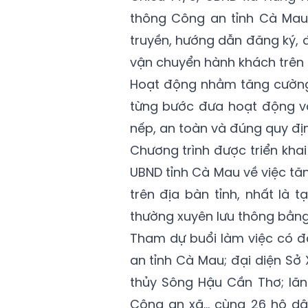
thông Công an tỉnh Cà Mau 
truyền, hướng dẫn đăng ký, 
vận chuyển hành khách trên 
Hoạt động nhằm tăng cường 
từng bước đưa hoạt động v
nếp, an toàn và đúng quy địn
Chương trình được triển kh
UBND tỉnh Cà Mau về việc t
trên địa bàn tỉnh, nhất là
thường xuyên lưu thông bằng
Tham dự buổi làm việc có đ
an tỉnh Cà Mau; đại diện S
thủy Sông Hậu Cần Thơ; lãn
Công an xã… cùng 26 hộ dâ