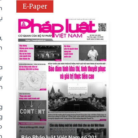
E-Paper
n
ụ
,
n
a
y
h
g
g
o
n
Báo Pháp luật Việt Nam số 201