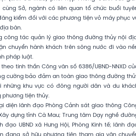
cùng Sở, ngành có liên quan tổ chức buổi tuyê
đăng kiểm đối với các phương tiện vỏ máy phục v
địa bàn.
công tác quản lý giao thông đường thủy nội địa
ận chuyển hành khách trên sông nước đi vào nề
h pháp luật.
ai theo tinh thần Công văn số 6386/UBND-NNXD củ
ăng cường bảo đảm an toàn giao thông đường thủ
 tại những khu vực có đông người dân và du khác
 phương tiện thủy.
ại diện lãnh đạo Phòng Cảnh sát giao thông Côn
ở Xây dựng tỉnh Cà Mau; Trung tâm Dạy nghề đườn
h đạo UBND xã Hưng Hội, Phòng Kinh tế; lãnh đạ
n đang sở hữu phương tiện tham gia vận chuyể