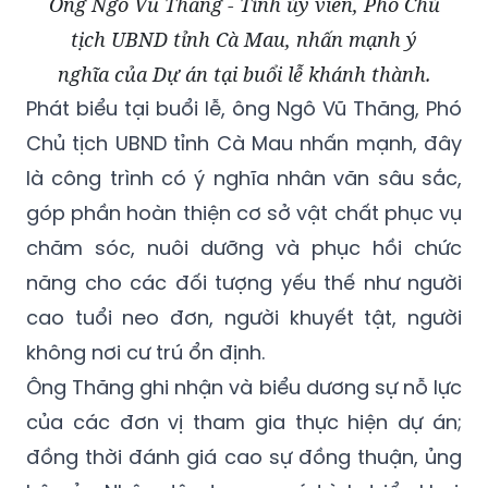
Ông Ngô Vũ Thăng - Tỉnh ủy viên, Phó Chủ
tịch UBND tỉnh Cà Mau, nhấn mạnh ý
nghĩa của Dự án tại buổi lễ khánh thành.
Phát biểu tại buổi lễ, ông Ngô Vũ Thăng, Phó
Chủ tịch UBND tỉnh Cà Mau nhấn mạnh, đây
là công trình có ý nghĩa nhân văn sâu sắc,
góp phần hoàn thiện cơ sở vật chất phục vụ
chăm sóc, nuôi dưỡng và phục hồi chức
năng cho các đối tượng yếu thế như người
cao tuổi neo đơn, người khuyết tật, người
không nơi cư trú ổn định.
Ông Thăng ghi nhận và biểu dương sự nỗ lực
của các đơn vị tham gia thực hiện dự án;
đồng thời đánh giá cao sự đồng thuận, ủng