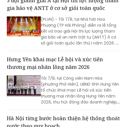
3 đội giành giải A tại Hội thi lực lượng tham
gia bảo vệ ANTT ở cơ sở giỏi toàn quốc
(PLVN) - Tối 7/8, tại Nhà hát Hoa
Phượng (TP Hải Phòng) diễn ra lễ tổng
kết và trao giải Hội thi lực lượng tham
gia bảo vệ an ninh trật tự (ANTT) ở cơ
sở giỏi toàn quốc lần thứ I năm 2026. 3
đội đến từ Hà Nội, TP Hồ Chí Minh và Hải
Phòng giảnh giải cao nhất.
Hưng Yên khai mạc Lễ hội và xúc tiến
thương mại nhãn lồng năm 2026
Tối 7/8, tại Công viên Nam Hòa
(phường Phố Hiến), UBND tỉnh Hưng Yên
tổ chức khai mạc Lễ hội và xúc tiến
thương mại nhãn lồng Hưng Yên năm
2026, thu hút đông đảo doanh nghiệp,
hợp tác xã, nhà vườn và du khách
tham dự.
Hà Nội từng bước hoàn thiện hệ thống thoát
nước theo quy hoạch