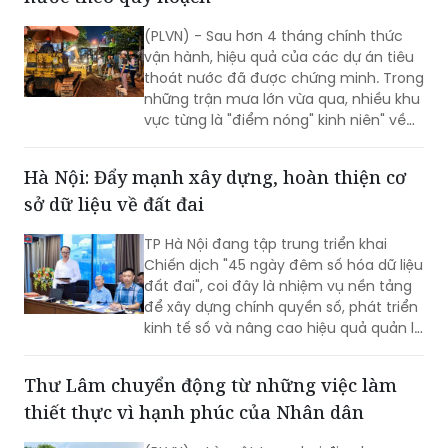
(PLVN) - Sau hơn 4 tháng chính thức
vận hành, hiệu quả của các dự án tiêu
thoát nước đã được chứng minh. Trong
những trận mưa lớn vừa qua, nhiều khu
vực từng là "điểm nóng" kinh niên" về
úng ngập đã ghi nhận sự cải thiện đáng
kể.
Hà Nội: Đẩy mạnh xây dựng, hoàn thiện cơ
sở dữ liệu về đất đai
TP Hà Nội đang tập trung triển khai
Chiến dịch "45 ngày đêm số hóa dữ liệu
đất đai", coi đây là nhiệm vụ nền tảng
để xây dựng chính quyền số, phát triển
kinh tế số và nâng cao hiệu quả quản lý
nhà nước về đất đai và đã đạt được
những kết quả rất đáng chú ý.
Thư Lâm chuyển động từ những việc làm
thiết thực vì hạnh phúc của Nhân dân