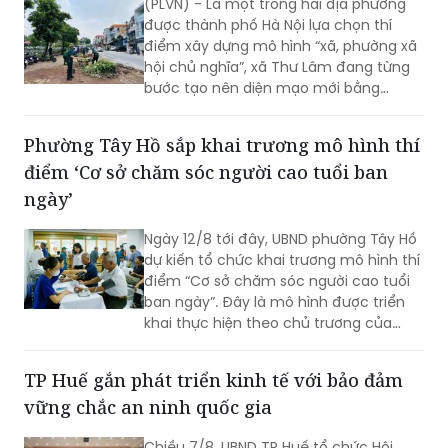
(PLVN) - Là một trong hai địa phương
được thành phố Hà Nội lựa chọn thí
điểm xây dựng mô hình “xã, phường xã
hội chủ nghĩa”, xã Thư Lâm đang từng
bước tạo nên diện mạo mới bằng
những việc làm cụ thể, thiết thực. Từ
những tuyến đường được chỉnh trang,
Phường Tây Hồ sắp khai trương mô hình thí
hàng cây, bồn hoa được chăm sóc đến
điểm ‘Cơ sở chăm sóc người cao tuổi ban
các ao hồ được cải tạo, làm sạch…, tất
cả đều thể hiện sự vào cuộc của cả hệ
ngày’
thống chính trị cùng sự đồng thuận
của Nhân dân với mục tiêu lấy người
Ngày 12/8 tới đây, UBND phường Tây Hồ
dân làm trung tâm, lấy chất lượng
dự kiến tổ chức khai trương mô hình thí
cuộc sống làm thước đo cho sự phát
điểm “Cơ sở chăm sóc người cao tuổi
triển.
ban ngày”. Đây là mô hình được triển
khai thực hiện theo chủ trương của
Thành phố Hà Nội về thí điểm mô hình
chăm sóc người cao tuổi ban ngày tại
TP Huế gắn phát triển kinh tế với bảo đảm
xã, phường.
vững chắc an ninh quốc gia
Chiều 7/8, UBND TP Huế tổ chức Hội