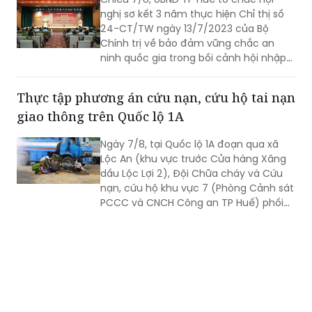
nghị sơ kết 3 năm thực hiện Chỉ thị số
24-CT/TW ngày 13/7/2023 của Bộ
Chính trị về bảo đảm vững chắc an
ninh quốc gia trong bối cảnh hội nhập
quốc tế toàn diện, sâu rộng.
Thực tập phương án cứu nạn, cứu hộ tai nạn
giao thông trên Quốc lộ 1A
Ngày 7/8, tại Quốc lộ 1A đoạn qua xã
Lộc An (khu vực trước Cửa hàng Xăng
dầu Lộc Lợi 2), Đội Chữa cháy và Cứu
nạn, cứu hộ khu vực 7 (Phòng Cảnh sát
PCCC và CNCH Công an TP Huế) phối
hợp UBND xã Lộc An tổ chức thực tập
phương án cứu nạn, cứu hộ đối với tình
huống tai nạn giao thông đường bộ có
huy động nhiều lực lượng, phương tiện
tham gia.