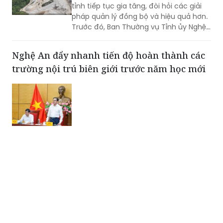
tỉnh tiếp tục gia tăng, đòi hỏi các giải
pháp quản lý đồng bộ và hiệu quả hơn.
Trước đó, Ban Thường vụ Tỉnh ủy Nghệ
An đã ban hành Kết luận về tăng cường
công tác quản lý hoạt động khoáng
Nghệ An đẩy nhanh tiến độ hoàn thành các
sản trên địa bàn tỉnh.
trường nội trú biên giới trước năm học mới