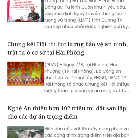
Trung tướng Hà Thọ Bình - Phó Bí thư
Đảng ủy, Tư lệnh Quân khu 4 yêu cầu,
việc xác định Ngày truyền thống lực
lượng vũ trang (LLVT) tỉnh Quảng Trị
sau sáp nhập phải được nghiên cứu kỹ
lưỡng, bảo đảm căn cứ khoa học, tính
kế thừa và tạo sự đồng thuận cao...
Chung kết Hội thi lực lượng bảo vệ an ninh,
trật tự ở cơ sở tại Hải Phòng
(PLVN) - Ngày 7/8, tại Nhà hát Hoa
Phượng (TP Hải Phòng), Bộ Công an
phối hợp với Thành ủy, HĐND, UBND TP
Hải Phòng tổ chức Chung kết Hội thi lực
lượng tham gia bảo vệ an ninh, trật tự ở
cơ sở giỏi toàn quốc lần thứ nhất, năm
2026 với chủ đề "Vững nghiệp vụ - Trọn
Nghệ An thiếu hơn 102 triệu m³ đất san lấp
niềm tin. Vì an ninh Tổ quốc và bình yên
cho các dự án trọng điểm
cuộc sống".
Hiện nhu cầu vật liệu xây dựng phục vụ
các công trình trọng điểm trên địa bàn