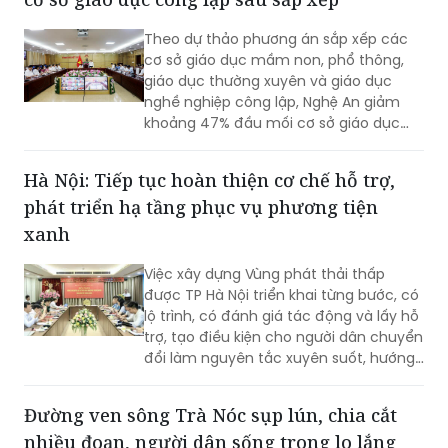
Theo dự thảo phương án sắp xếp các
cơ sở giáo dục mầm non, phổ thông,
giáo dục thường xuyên và giáo dục
nghề nghiệp công lập, Nghệ An giảm
khoảng 47% đầu mối cơ sở giáo dục
công lập, thuộc nhóm địa phương có tỷ
lệ sắp xếp cao trong cả nước.
Hà Nội: Tiếp tục hoàn thiện cơ chế hỗ trợ,
phát triển hạ tầng phục vụ phương tiện
xanh
Việc xây dựng Vùng phát thải thấp
được TP Hà Nội triển khai từng bước, có
lộ trình, có đánh giá tác động và lấy hỗ
trợ, tạo điều kiện cho người dân chuyển
đổi làm nguyên tắc xuyên suốt, hướng
tới mục tiêu cải thiện chất lượng môi
trường không khí, phát triển giao thông
Đường ven sông Trà Nóc sụp lún, chia cắt
công cộng hiện đại và xây dựng Thủ đô
nhiều đoạn, người dân sống trong lo lắng
xanh, văn minh, bền vững.