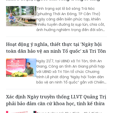
Tình trạng sạt lở bờ sông Trà Nóc
(phường Thới An Đông, TP Cần Thơ)
ngày càng diễn biến phức tạp, khiến
nhiều tuyến đường bị sụp lún, chia cắt,
ảnh hưởng nghiêm trọng đến đời sống
của hàng trăm hộ dân. Không ít gia
đình phải tự bỏ tiền gia cố bờ sông,
Hoạt động ý nghĩa, thiết thực tại 'Ngày hội
nâng đường để duy trì lối đi. Tuy nhiên,
toàn dân bảo vệ an ninh Tổ quốc' xã Tri Tôn
người dân vẫn thường trực nỗi lo sạt lở,
nhất là vào mùa mưa và thời điểm
Ngày 21/7, tại UBND xã Tri Tôn, tỉnh An
nước lớn.
Giang, Công an tỉnh An Giang phối hợp
với UBND xã Tri Tôn tổ chức Chương
trình Lễ phát động “Ngày hội Toàn dân
bảo vệ an ninh Tổ quốc” gắn với Chiến
dịch Thanh niên Công an tình nguyện
hè năm 2026.
Xác định Ngày truyền thống LLVT Quảng Trị
phải bảo đảm căn cứ khoa học, tính kế thừa