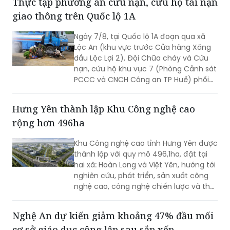
Thực tập phương án cứu nạn, cứu hộ tai nạn
giao thông trên Quốc lộ 1A
Ngày 7/8, tại Quốc lộ 1A đoạn qua xã
Lộc An (khu vực trước Cửa hàng Xăng
dầu Lộc Lợi 2), Đội Chữa cháy và Cứu
nạn, cứu hộ khu vực 7 (Phòng Cảnh sát
PCCC và CNCH Công an TP Huế) phối
hợp UBND xã Lộc An tổ chức thực tập
phương án cứu nạn, cứu hộ đối với tình
Hưng Yên thành lập Khu Công nghệ cao
huống tai nạn giao thông đường bộ có
rộng hơn 496ha
huy động nhiều lực lượng, phương tiện
tham gia.
Khu Công nghệ cao tỉnh Hưng Yên được
thành lập với quy mô 496,1ha, đặt tại
hai xã: Hoàn Long và Việt Yên, hướng tới
nghiên cứu, phát triển, sản xuất công
nghệ cao, công nghệ chiến lược và thu
hút các nguồn lực đầu tư vào lĩnh vực
khoa học, công nghệ.
Nghệ An dự kiến giảm khoảng 47% đầu mối
cơ sở giáo dục công lập sau sắp xếp