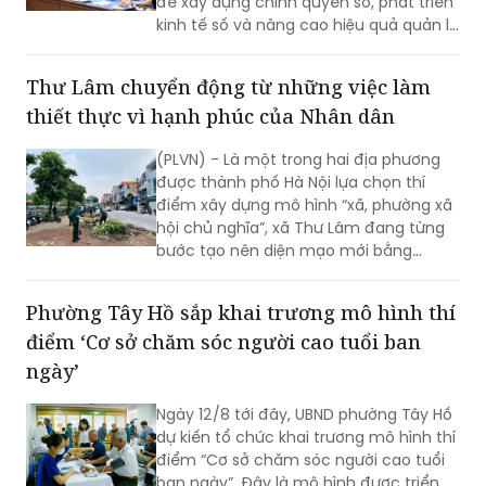
để xây dựng chính quyền số, phát triển
kinh tế số và nâng cao hiệu quả quản lý
nhà nước về đất đai và đã đạt được
những kết quả rất đáng chú ý.
Thư Lâm chuyển động từ những việc làm
thiết thực vì hạnh phúc của Nhân dân
(PLVN) - Là một trong hai địa phương
được thành phố Hà Nội lựa chọn thí
điểm xây dựng mô hình “xã, phường xã
hội chủ nghĩa”, xã Thư Lâm đang từng
bước tạo nên diện mạo mới bằng
những việc làm cụ thể, thiết thực. Từ
những tuyến đường được chỉnh trang,
Phường Tây Hồ sắp khai trương mô hình thí
hàng cây, bồn hoa được chăm sóc đến
điểm ‘Cơ sở chăm sóc người cao tuổi ban
các ao hồ được cải tạo, làm sạch…, tất
cả đều thể hiện sự vào cuộc của cả hệ
ngày’
thống chính trị cùng sự đồng thuận
của Nhân dân với mục tiêu lấy người
Ngày 12/8 tới đây, UBND phường Tây Hồ
dân làm trung tâm, lấy chất lượng
dự kiến tổ chức khai trương mô hình thí
cuộc sống làm thước đo cho sự phát
điểm “Cơ sở chăm sóc người cao tuổi
triển.
ban ngày”. Đây là mô hình được triển