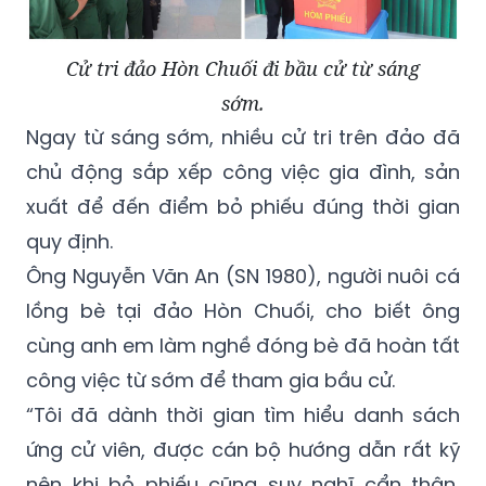
Cử tri đảo Hòn Chuối đi bầu cử từ sáng
sớm.
Ngay từ sáng sớm, nhiều cử tri trên đảo đã
chủ động sắp xếp công việc gia đình, sản
xuất để đến điểm bỏ phiếu đúng thời gian
quy định.
Ông Nguyễn Văn An (SN 1980), người nuôi cá
lồng bè tại đảo Hòn Chuối, cho biết ông
cùng anh em làm nghề đóng bè đã hoàn tất
công việc từ sớm để tham gia bầu cử.
“Tôi đã dành thời gian tìm hiểu danh sách
ứng cử viên, được cán bộ hướng dẫn rất kỹ
nên khi bỏ phiếu cũng suy nghĩ cẩn thận,