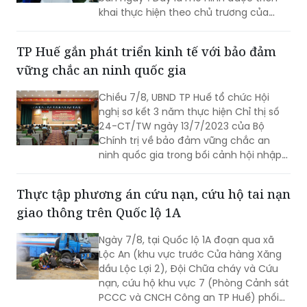
khai thực hiện theo chủ trương của
Thành phố Hà Nội về thí điểm mô hình
chăm sóc người cao tuổi ban ngày tại
TP Huế gắn phát triển kinh tế với bảo đảm
xã, phường.
vững chắc an ninh quốc gia
Chiều 7/8, UBND TP Huế tổ chức Hội
nghị sơ kết 3 năm thực hiện Chỉ thị số
24-CT/TW ngày 13/7/2023 của Bộ
Chính trị về bảo đảm vững chắc an
ninh quốc gia trong bối cảnh hội nhập
quốc tế toàn diện, sâu rộng.
Thực tập phương án cứu nạn, cứu hộ tai nạn
giao thông trên Quốc lộ 1A
Ngày 7/8, tại Quốc lộ 1A đoạn qua xã
Lộc An (khu vực trước Cửa hàng Xăng
dầu Lộc Lợi 2), Đội Chữa cháy và Cứu
nạn, cứu hộ khu vực 7 (Phòng Cảnh sát
PCCC và CNCH Công an TP Huế) phối