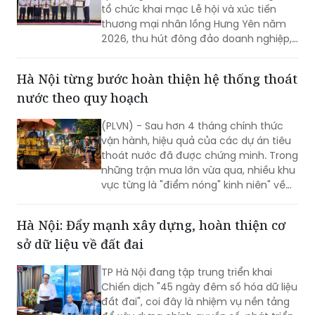
tổ chức khai mạc Lễ hội và xúc tiến
thương mại nhãn lồng Hưng Yên năm
2026, thu hút đông đảo doanh nghiệp,
hợp tác xã, nhà vườn và du khách
tham dự.
Hà Nội từng bước hoàn thiện hệ thống thoát
nước theo quy hoạch
(PLVN) - Sau hơn 4 tháng chính thức
vận hành, hiệu quả của các dự án tiêu
thoát nước đã được chứng minh. Trong
những trận mưa lớn vừa qua, nhiều khu
vực từng là "điểm nóng" kinh niên" về
úng ngập đã ghi nhận sự cải thiện đáng
kể.
Hà Nội: Đẩy mạnh xây dựng, hoàn thiện cơ
sở dữ liệu về đất đai
TP Hà Nội đang tập trung triển khai
Chiến dịch "45 ngày đêm số hóa dữ liệu
đất đai", coi đây là nhiệm vụ nền tảng