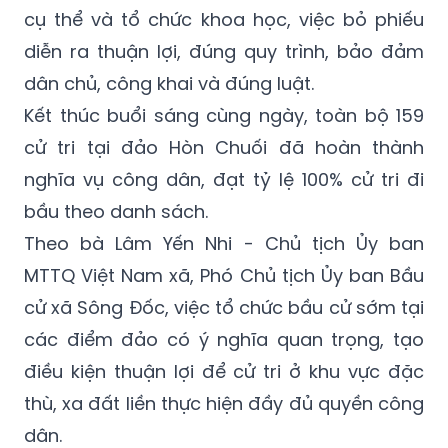
cụ thể và tổ chức khoa học, việc bỏ phiếu
diễn ra thuận lợi, đúng quy trình, bảo đảm
dân chủ, công khai và đúng luật.
Kết thúc buổi sáng cùng ngày, toàn bộ 159
cử tri tại đảo Hòn Chuối đã hoàn thành
nghĩa vụ công dân, đạt tỷ lệ 100% cử tri đi
bầu theo danh sách.
Theo bà Lâm Yến Nhi - Chủ tịch Ủy ban
MTTQ Việt Nam xã, Phó Chủ tịch Ủy ban Bầu
cử xã Sông Đốc, việc tổ chức bầu cử sớm tại
các điểm đảo có ý nghĩa quan trọng, tạo
điều kiện thuận lợi để cử tri ở khu vực đặc
thù, xa đất liền thực hiện đầy đủ quyền công
dân.