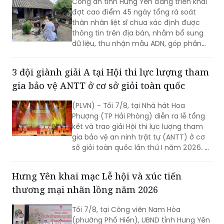
Công an tỉnh Hưng Yên đang triển khai
đợt cao điểm 45 ngày tổng rà soát
thân nhân liệt sĩ chưa xác định được
thông tin trên địa bàn, nhằm bổ sung
dữ liệu, thu nhận mẫu ADN, góp phần
xác định danh tính hài cốt liệt sĩ còn
thiếu thông tin.
3 đội giành giải A tại Hội thi lực lượng tham
gia bảo vệ ANTT ở cơ sở giỏi toàn quốc
(PLVN) - Tối 7/8, tại Nhà hát Hoa
Phượng (TP Hải Phòng) diễn ra lễ tổng
kết và trao giải Hội thi lực lượng tham
gia bảo vệ an ninh trật tự (ANTT) ở cơ
sở giỏi toàn quốc lần thứ I năm 2026. 3
đội đến từ Hà Nội, TP Hồ Chí Minh và Hải
Phòng giảnh giải cao nhất.
Hưng Yên khai mạc Lễ hội và xúc tiến
thương mại nhãn lồng năm 2026
Tối 7/8, tại Công viên Nam Hòa
(phường Phố Hiến), UBND tỉnh Hưng Yên