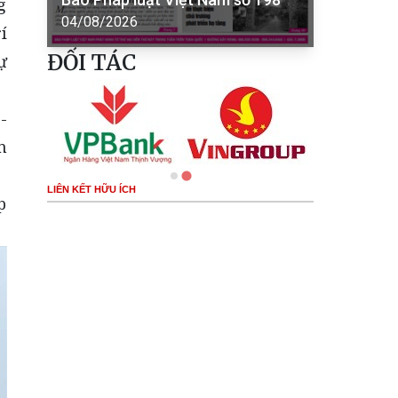
g
04/08/2026
í
ĐỐI TÁC
ự
-
n
LIÊN KẾT HỮU ÍCH
p