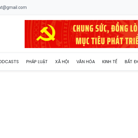
uat@gmail.com
ời sống đầu tiên trên thế giới thực hiện thành công tại Việt Nam
ODCASTS
PHÁP LUẬT
XÃ HỘI
VĂN HÓA
KINH TẾ
BẤT Đ