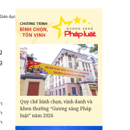
 Giáo dục
g
g
Quy chế bình chọn, vinh danh và
h
khen thưởng “Gương sáng Pháp
n
luật” năm 2026
h