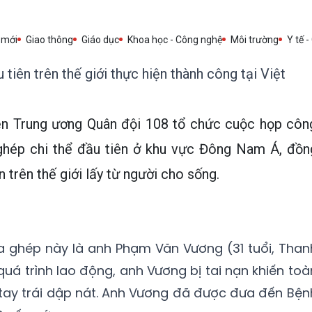
 mới
Giao thông
Giáo dục
Khoa học - Công nghệ
Môi trường
Y tế -
tiên trên thế giới thực hiện thành công tại Việt
ện Trung ương Quân đội 108 tổ chức cuộc họp côn
ghép chi thể đầu tiên ở khu vực Đông Nam Á, đồn
ên trên thế giới lấy từ người cho sống.
a ghép này là anh Phạm Văn Vương (31 tuổi, Than
 quá trình lao động, anh Vương bị tai nạn khiến toà
 tay trái dập nát. Anh Vương đã được đưa đến Bện