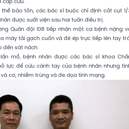
8 cấp cứu.
thể bảo tồn, các bác sĩ buộc chỉ định cắt cụt 1/
hân được xuất viện sau hai tuần điều trị.
ương Quân đội 108 tiếp nhận một ca bệnh nặng v
 máy tải gạch cuốn và đè ép trực tiếp lên tay trá
o đến sát nách.
 3 lần mổ, bệnh nhân được các bác sĩ khoa Chấ
 nỗ lực để cứu cánh tay của bệnh nhân nhưng tìn
 và cơ, nhiễm trùng và đe dọa tính mạng.