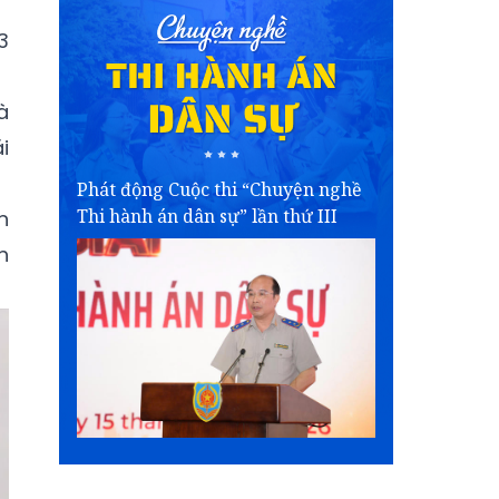
3
à
i
Phát động Cuộc thi “Chuyện nghề
Thi hành án dân sự” lần thứ III
n
h