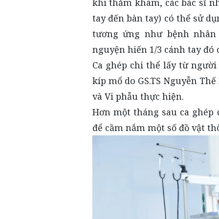
khi thăm khám, các bác sĩ nh
tay đến bàn tay) có thể sử dụ
tương ứng như bệnh nhân 
nguyện hiến 1/3 cánh tay đó
Ca ghép chi thể lấy từ người
kíp mổ do GS.TS Nguyễn Thế 
và Vi phẫu thực hiện.
Hơn một tháng sau ca ghép c
để cầm nắm một số đồ vật th