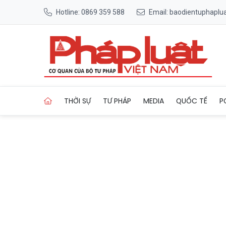
Hotline: 0869 359 588
Email: baodientuphapl
Trang chủ Ca ghép tay từ ngư
THỜI SỰ
TƯ PHÁP
MEDIA
QUỐC TẾ
P