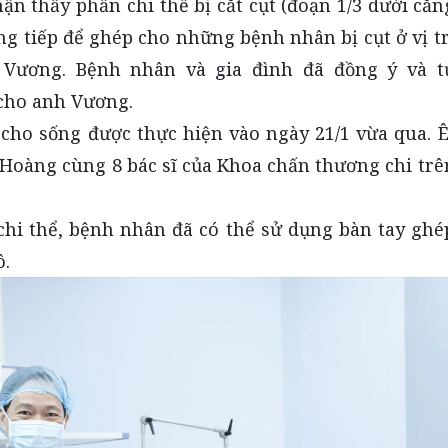
ận thấy phần chi thể bị cắt cụt (đoạn 1/3 dưới cẳn
ng tiếp để ghép cho những bệnh nhân bị cụt ở vị tr
Vương. Bệnh nhân và gia đình đã đồng ý và t
 cho anh Vương.
 cho sống được thực hiện vào ngày 21/1 vừa qua. Ê
Hoàng cùng 8 bác sĩ của Khoa chấn thương chi trê
hi thể, bệnh nhân đã có thể sử dụng bàn tay ghé
ô.