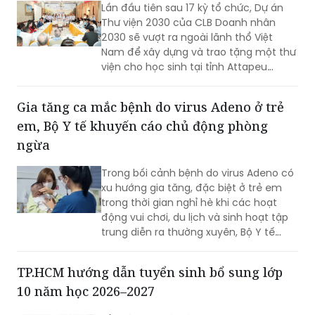
2030 sẽ vượt ra ngoài lãnh thổ Việt
Nam để xây dựng và trao tặng một thư
viện cho học sinh tại tỉnh Attapeu
(Lào), góp phần lan tỏa tri thức, gìn giữ
tiếng Việt và vun đắp tình hữu nghị đặc
Gia tăng ca mắc bệnh do virus Adeno ở trẻ
biệt Việt Nam - Lào.
em, Bộ Y tế khuyến cáo chủ động phòng
ngừa
Trong bối cảnh bệnh do virus Adeno có
xu hướng gia tăng, đặc biệt ở trẻ em
trong thời gian nghỉ hè khi các hoạt
động vui chơi, du lịch và sinh hoạt tập
trung diễn ra thường xuyên, Bộ Y tế
khuyến cáo người dân không chủ quan,
chủ động thực hiện các biện pháp
TP.HCM hướng dẫn tuyển sinh bổ sung lớp
phòng bệnh, theo dõi sức khỏe và đến
10 năm học 2026–2027
cơ sở y tế kịp thời khi có dấu hiệu nghi
ngờ nhằm hạn chế nguy cơ lây lan và
Sở Giáo dục và Đào tạo TP.HCM vừa
các biến chứng có thể xảy ra.
ban hành Công văn số 7213/SGDĐT-
QLCL hướng dẫn tuyển sinh bổ sung