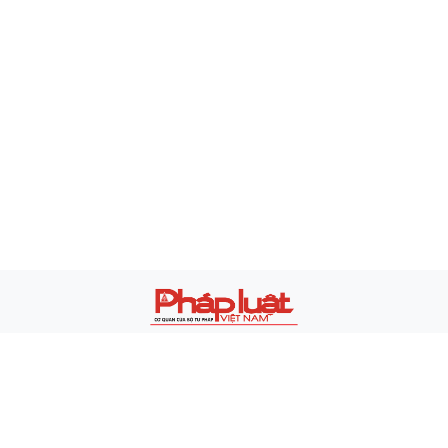
Báo điện tử Pháp luật Việt Nam
Giấy phép xuất bản số 180/GP-BTTTT ngày 5/7/2024
Cơ quan chủ quản: Bộ Tư pháp
Tổng biên tập: Tiến sĩ Vũ Hoài Nam
Phó Tổng biên tập: Hà Ánh Bình, Trần Ngọc Hà, Vũ Hồng
Thúy
Trưởng Ban Thư ký Tòa soạn: Nguyễn Đức Trường