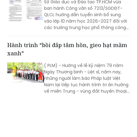
vào lớp 10 năm học 2026–2027 đối với
các trường trung học phổ thông công
lập còn thiếu chỉ tiêu, nhằm tạo thêm
cơ hội học tập cho học sinh sau kỳ thi
Hành trình “bồi đắp tâm hồn, gieo hạt mầm
tuyển sinh vừa qua.
xanh”
( PLM) - Hướng về lễ kỷ niệm 79 năm
Ngày Thương binh - Liệt sĩ, năm nay,
những người làm báo Pháp luật Việt
Nam lại tiếp tục hành trình tri ân hướng
về miền Trung - vùng đất huyền thoại
với biết bao người con ưu tú đã không
tiếc thân mình, hiến dâng tuổi thanh
xuân cho độc lập, tự do của Tổ quốc.