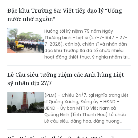
nước nhớ nguồn”
Hướng tới kỷ niệm 79 năm Ngày
Thương binh - Liệt sĩ (27-7-1947 – 27-
7-2026), cán bộ, chiến sĩ và nhân dân
đặc khu Trường Sa đã tổ chức nhiều
hoạt động thiết thực, ý nghĩa nhằm tri
ân các anh hùng liệt sĩ, thương binh,
bệnh binh, gia đình chính sách và
Lễ Cầu siêu tưởng niệm các Anh hùng Liệt
những người có công với cách mạng.
sỹ nhân dịp 27/7
(PLM) - Chiều 24/7, tại Nghĩa trang Liệt
sĩ Quảng Xương, Đảng ủy - HĐND -
UBND - Ủy ban MTTQ Việt Nam xã
Quảng Ninh (tỉnh Thanh Hóa) tổ chức
Lễ cầu siêu, dâng hoa, dâng hương
tưởng niệm các Anh hùng liệt sĩ nhân kỷ
niệm 79 năm Ngày Thương binh - Liệt sĩ
Đảo Đá Tây: Kịp thời cứu được 33 thuyền
(27/7/1947 - 27/7/2026). Hoạt động
viên gặp nạn do gặp giông lớn bất ngờ
nhằm tri ân những người đã anh dũng
hy sinh vì độc lập, tự do của Tổ quốc,