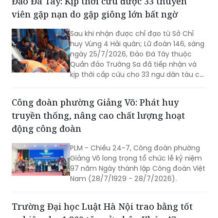
Sau khi nhận được chỉ đạo từ Sở Chỉ
đồng thời khơi dậy tinh thần yêu nước
huy Vùng 4 Hải quân; Lữ đoàn 146, sáng
của các thế hệ hôm nay.
ngày 25/7/2026, Đảo Đá Tây thuộc
Quần đảo Trường Sa đã tiếp nhận và
kịp thời cấp cứu cho 33 ngư dân tàu cá
Quảng Ngãi bị nạn trên biển do gặp
giông lớn bất ngờ.
Công đoàn phường Giảng Võ: Phát huy
truyền thống, nâng cao chất lượng hoạt
động công đoàn
PLM - Chiều 24-7, Công đoàn phường
Giảng Võ long trọng tổ chức lễ kỷ niệm
97 năm Ngày thành lập Công đoàn Việt
Nam (28/7/1929 - 28/7/2026).
Trường Đại học Luật Hà Nội trao bằng tốt
nghiệp cho 1.860 tân cử nhân Khóa 47
(PLM) - Sáng 24/7, Trường Đại học Luật