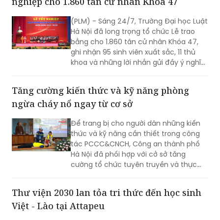
Hà Nội đã long trọng tổ chức Lễ trao
bằng cho 1.860 tân cử nhân Khóa 47,
ghi nhận 95 sinh viên xuất sắc, 11 thủ
khoa và những lời nhắn gửi đầy ý nghĩa
từ Thứ trưởng Bộ Tư pháp Đặng Hoàng
Oanh.
Tăng cường kiến thức và kỹ năng phòng
ngừa cháy nổ ngay từ cơ sở
Để trang bị cho người dân những kiến
thức và kỹ năng cần thiết trong công
tác PCCC&CNCH, Công an thành phố
Hà Nội đã phối hợp với cở sở tăng
cường tổ chức tuyên truyền và thực
hành chữa cháy, cứu nạn.
Thư viện 2030 lan tỏa tri thức đến học sinh
Việt - Lào tại Attapeu
Lần đầu tiên sau 17 kỳ tổ chức, Dự án
Thư viện 2030 của CLB Doanh nhân