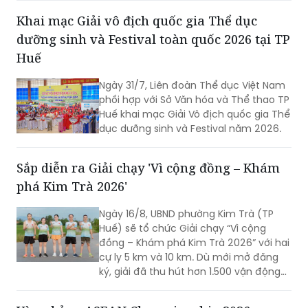
lần thứ 44 tranh Cúp Phân bón Cà Mau
Khai mạc Giải vô địch quốc gia Thể dục
năm 2026.
dưỡng sinh và Festival toàn quốc 2026 tại TP
Huế
Ngày 31/7, Liên đoàn Thể dục Việt Nam
phối hợp với Sở Văn hóa và Thể thao TP
Huế khai mạc Giải Vô địch quốc gia Thể
dục dưỡng sinh và Festival năm 2026.
Sắp diễn ra Giải chạy 'Vì cộng đồng – Khám
phá Kim Trà 2026'
Ngày 16/8, UBND phường Kim Trà (TP
Huế) sẽ tổ chức Giải chạy “Vì cộng
đồng – Khám phá Kim Trà 2026” với hai
cự ly 5 km và 10 km. Dù mới mở đăng
ký, giải đã thu hút hơn 1.500 vận động
viên trong và ngoài địa phương tham
gia, cho thấy sức hút của một sự kiện