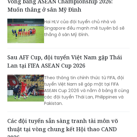
Vòng bảng ASEAN Championship 2026:
thể thao mang đậm bản sắc quê
Muốn thắng ở sân Mỹ Đình
hương.
Hai HLV của đội tuyển chủ nhà và
Singapore đều mạnh mẽ tuyên bố sẽ
thắng ở sân Mỹ Đình.
Sau AFF Cup, đội tuyển Việt Nam gặp Thái
Lan tại FIFA ASEAN Cup 2026
Theo thông tin chính thức từ FIFA, đội
tuyển Việt Nam sẽ góp mặt tại FIFA
ASEAN Cup 2026 và nằm ở bảng B cùng
các đội tuyển Thái Lan, Philippines và
Pakistan.
Các đội tuyển sẵn sàng tranh tài môn võ
thuật tại vòng chung kết Hội thao CAND