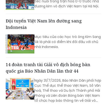
tiếc nuối trong trận hòa 0-0 trước nhà
quy mô lớn.
đương kim vô địch Việt Nam tại Hà Nội.
Đội tuyển Việt Nam lên đường sang
Indonesia
Mục tiêu của các học trò ông Kim Sang
Sik là phải có điểm khi đối đầu với chủ
nhà Indonesia.
14 đoàn tranh tài Giải vô địch bóng bàn
quốc gia Báo Nhân Dân lần thứ 44
Ngày 31/7/2026, Báo Nhân Dân phối hợp
Cục Thể dục thể thao Việt Nam, Sở Văn
hoá, Thể thao và Du lịch Thành phố Hải
Phòng và Liên đoàn Bóng bàn Việt Nam
tổ chức họp báo thông tin về Giải vô
địch bóng bàn quốc gia Báo Nhân Dân