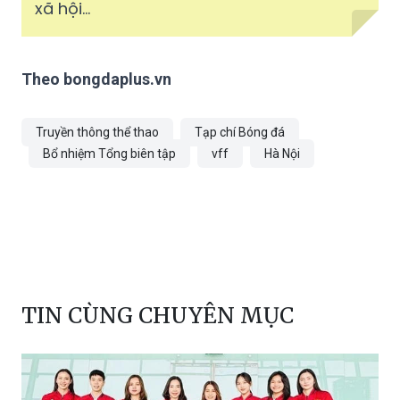
xã hội…
Theo bongdaplus.vn
Truyền thông thể thao
Tạp chí Bóng đá
Bổ nhiệm Tổng biên tập
vff
Hà Nội
TIN CÙNG CHUYÊN MỤC