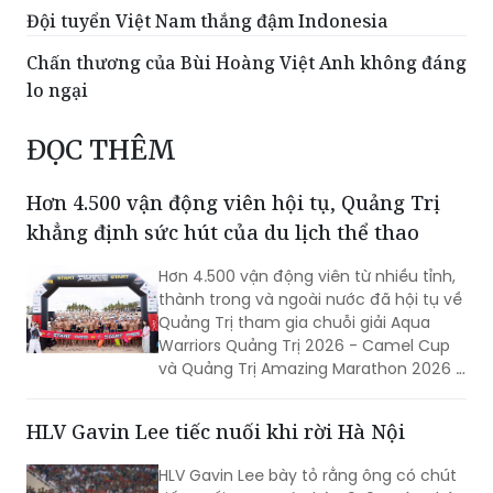
Đội tuyển Việt Nam thắng đậm Indonesia
Chấn thương của Bùi Hoàng Việt Anh không đáng
lo ngại
ĐỌC THÊM
Hơn 4.500 vận động viên hội tụ, Quảng Trị
khẳng định sức hút của du lịch thể thao
Hơn 4.500 vận động viên từ nhiều tỉnh,
thành trong và ngoài nước đã hội tụ về
Quảng Trị tham gia chuỗi giải Aqua
Warriors Quảng Trị 2026 - Camel Cup
và Quảng Trị Amazing Marathon 2026 -
Camel Cup. Sự kiện không chỉ tạo nên
ngày hội của những người yêu thể thao
HLV Gavin Lee tiếc nuối khi rời Hà Nội
sức bền mà còn góp phần quảng bá
hình ảnh, khẳng định sức hút của
HLV Gavin Lee bày tỏ rằng ông có chút
Quảng Trị đối với các sự kiện thể thao