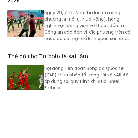
2026
Ngày 29/7, tại Nhà thi đấu đa năng
phường An Hải (TP Đà Nẵng), hàng
nghìn vận động viên võ thuật đến từ
Công an các đơn vị, địa phương trên cả
nước đã có mặt để làm quen sân đấu,
rà soát kỹ thuật và hoàn thiện những
khâu chuẩn bị cuối cùng trước khi bước
Thẻ đỏ cho Embolo là sai lầm
vào thi đấu tại Vòng Chung kết Hội thao
quân sự, võ thuật và thể thao Công an
Hội đồng Liên đoàn Bóng đá Quốc tế
nhân dân (CAND)năm 2026.
(IFAB) thừa nhận tổ trọng tài và VAR đã
áp dụng sai quy trình khi đuổi Breel
Embolo.