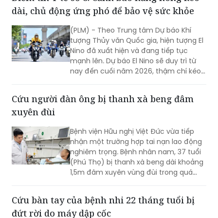
trương và đưa bệnh viện vào hoạt động
chính thức.
Điểm tin Y tế số 8: Cảnh báo nắng nóng kéo
dài, chủ động ứng phó để bảo vệ sức khỏe
(PLM) - Theo Trung tâm Dự báo Khí
tượng Thủy văn Quốc gia, hiện tượng El
Nino đã xuất hiện và đang tiếp tục
mạnh lên. Dự báo El Nino sẽ duy trì từ
nay đến cuối năm 2026, thậm chí kéo
dài sang các tháng đầu năm 2027.
Theo các chuyên gia, nhiệt độ cao
Cứu người đàn ông bị thanh xà beng đâm
khiến cơ thể mất nước và điện giải
xuyên đùi
nhanh hơn, làm tim phải hoạt động
nhiều hơn, dễ gây rối loạn huyết áp,
Bệnh viện Hữu nghị Việt Đức vừa tiếp
nhịp tim, đồng thời làm tăng nguy cơ
nhận một trường hợp tai nạn lao động
say nắng, kiệt sức và sốc nhiệt, nhất là
nghiêm trọng. Bệnh nhân nam, 37 tuổi
ở người có bệnh nền tim mạch.
(Phú Thọ) bị thanh xà beng dài khoảng
1,5m đâm xuyên vùng đùi trong quá
trình lao động.