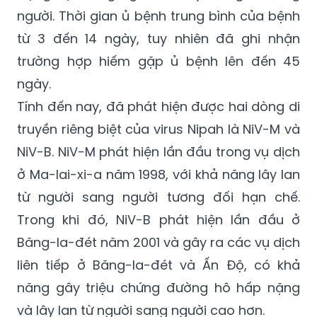
truyền nhiễm cấp tính, có khả năng lây từ
động vật sang người và lây từ người sang
người. Thời gian ủ bệnh trung bình của bệnh
từ 3 đến 14 ngày, tuy nhiên đã ghi nhận
trường hợp hiếm gặp ủ bệnh lên đến 45
ngày.
Tính đến nay, đã phát hiện được hai dòng di
truyền riêng biệt của virus Nipah là NiV-M và
NiV-B. NiV-M phát hiện lần đầu trong vụ dịch
ở
Ma-lai-xi-a
năm 1998, với khả năng lây lan
từ người sang người tương đối hạn chế.
Trong khi đó, NiV-B phát hiện lần đầu ở
Băng-la-đét năm 2001 và gây ra các vụ dịch
liên tiếp ở Băng-la-đét và Ấn Độ, có khả