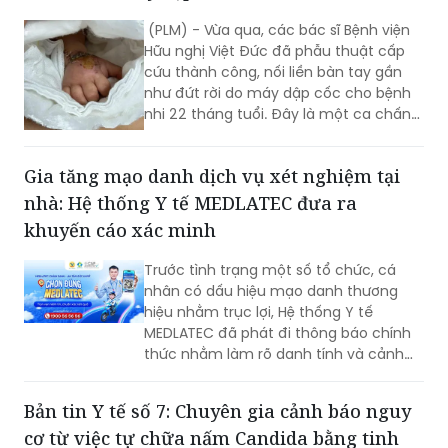
Cứu bàn tay của bệnh nhi 22 tháng tuổi bị
đứt rời do máy dập cốc
(PLM) - Vừa qua, các bác sĩ Bệnh viện
Hữu nghị Việt Đức đã phẫu thuật cấp
cứu thành công, nối liền bàn tay gần
như đứt rời do máy dập cốc cho bệnh
nhi 22 tháng tuổi. Đây là một ca chấn
thương phức tạp, đòi hỏi sự phối hợp
nhịp nhàng giữa các chuyên khoa và kỹ
Gia tăng mạo danh dịch vụ xét nghiệm tại
thuật vi phẫu tinh xảo.
nhà: Hệ thống Y tế MEDLATEC đưa ra
khuyến cáo xác minh
Trước tình trạng một số tổ chức, cá
nhân có dấu hiệu mạo danh thương
hiệu nhằm trục lợi, Hệ thống Y tế
MEDLATEC đã phát đi thông báo chính
thức nhằm làm rõ danh tính và cảnh
báo giả mạo. Đơn vị khẳng định các