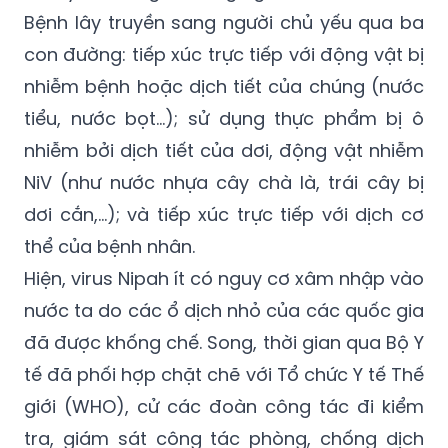
năng gây triệu chứng đường hô hấp nặng
và lây lan từ người sang người cao hơn.
Bệnh lây truyền sang người chủ yếu qua ba
con đường: tiếp xúc trực tiếp với động vật bị
nhiễm bệnh hoặc dịch tiết của chúng (nước
tiểu, nước bọt…); sử dụng thực phẩm bị ô
nhiễm bởi dịch tiết của dơi, động vật nhiễm
NiV (như nước nhựa cây chà là, trái cây bị
dơi cắn,…); và tiếp xúc trực tiếp với dịch cơ
thể của bệnh nhân.
Hiện, virus Nipah ít có nguy cơ xâm nhập vào
nước ta do các ổ dịch nhỏ của các quốc gia
đã được khống chế. Song, thời gian qua Bộ Y
tế đã phối hợp chặt chẽ với Tổ chức Y tế Thế