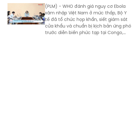
may mắn bởi chỉ cần que tre lệch
Ebola xâm nhập Việt Nam, Bộ Y tế họp khẩn
thêm vài milimet trẻ có thể bị vỡ nhãn
cầu tổn thương não hoặc nguy hiểm
ứng phó
tính mạng.
(PLM) - WHO đánh giá nguy cơ Ebola
xâm nhập Việt Nam ở mức thấp, Bộ Y
tế đã tổ chức họp khẩn, siết giám sát
cửa khẩu và chuẩn bị kịch bản ứng phó
trước diễn biến phức tạp tại Congo,
Uganda.