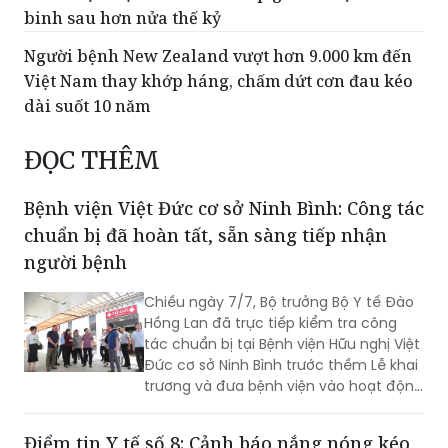
kiểm, chuyển đổi số trong quản lý
Ca mổ đặc biệt "hồi sinh" khớp gối cho cựu chiến
binh sau hơn nửa thế kỷ
Người bệnh New Zealand vượt hơn 9.000 km đến
Việt Nam thay khớp háng, chấm dứt cơn đau kéo
dài suốt 10 năm
ĐỌC THÊM
Bệnh viện Việt Đức cơ sở Ninh Bình: Công tác
chuẩn bị đã hoàn tất, sẵn sàng tiếp nhận
người bệnh
Chiều ngày 7/7, Bộ trưởng Bộ Y tế Đào
Hồng Lan đã trực tiếp kiểm tra công
tác chuẩn bị tại Bệnh viện Hữu nghị Việt
Đức cơ sở Ninh Bình trước thềm Lễ khai