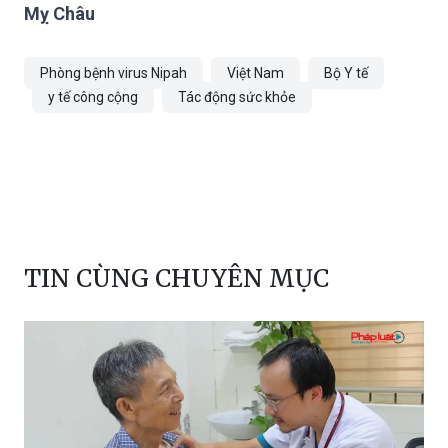
Phòng bệnh: ngăn chặn đường lây truyền.
Mỵ Châu
Phòng bệnh virus Nipah
Việt Nam
Bộ Y tế
y tế công cộng
Tác động sức khỏe
TIN CÙNG CHUYÊN MỤC