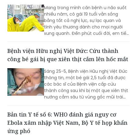
đựng sản phẩm.
Cô gái 19 tuổi bị u não hiến tạng cứu sống 6
người
Mang trong mình căn bệnh u não suốt
nhiều năm, cô gái 19 tuổi vẫn sống
bằng tất cả nghị lực, sự lạc quan và
tình yêu thương dành cho mọi người
xung quanh. Đến phút cuối đời, em tiếp
tục viết nên một hành trình đẹp đẽ khi
gia đình quyết định thực hiện tâm
Bệnh viện Hữu nghị Việt Đức: Cứu thành
nguyện hiến tạng mà em từng nhiều
công bé gái bị que xiên thịt cắm lên hốc mắt
lần nhắc tới lúc còn sống. Từ sự ra đi
đầy đau đớn ấy, nhiều cuộc đời khác
Sáng 25-5, Bệnh viện Hữu nghị Việt Đức
đã được hồi sinh.
thông tin, một bé gái 2,5 tuổi đã được
các bác sĩ của Bệnh viện cấp cứu
thành công sau khi bị một que xiên thịt
nướng cắm sâu từ vùng gốc mũi trái
hướng thẳng lên hốc mắt và nền sọ.
Đây là trường hợp cực kỳ hy hữu và
Bản tin Y tế số 6: WHO đánh giá nguy cơ