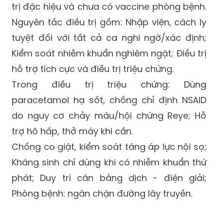
phát hiện RNA virus Nipah.
Bộ Y tế nhấn mạnh, hiện chưa có thuốc điều
trị đặc hiệu và chưa có vaccine phòng bệnh.
Nguyên tắc điều trị gồm: Nhập viện, cách ly
tuyệt đối với tất cả ca nghi ngờ/xác định;
Kiểm soát nhiễm khuẩn nghiêm ngặt; Điều trị
hỗ trợ tích cực và điều trị triệu chứng.
Trong điều trị triệu chứng: Dùng
paracetamol hạ sốt, chống chỉ định NSAID
do nguy cơ chảy máu/hội chứng Reye; Hỗ
trợ hô hấp, thở máy khi cần.
Chống co giật, kiểm soát tăng áp lực nội sọ;
Kháng sinh chỉ dùng khi có nhiễm khuẩn thứ
phát; Duy trì cân bằng dịch - điện giải;