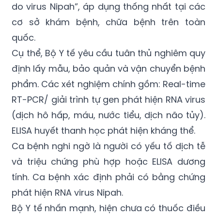
đán 2026, Bộ Y tế ban hành tài liệu chuyên
môn “Hướng dẫn chẩn đoán và điều trị bệnh
do virus Nipah”, áp dụng thống nhất tại các
cơ sở khám bệnh, chữa bệnh trên toàn
quốc.
Cụ thể, Bộ Y tế yêu cầu tuân thủ nghiêm quy
định lấy mẫu, bảo quản và vận chuyển bệnh
phẩm. Các xét nghiệm chính gồm: Real-time
RT-PCR/ giải trình tự gen phát hiện RNA virus
(dịch hô hấp, máu, nước tiểu, dịch não tủy).
ELISA huyết thanh học phát hiện kháng thể.
Ca bệnh nghi ngờ là người có yếu tố dịch tễ
và triệu chứng phù hợp hoặc ELISA dương
tính. Ca bệnh xác định phải có bằng chứng