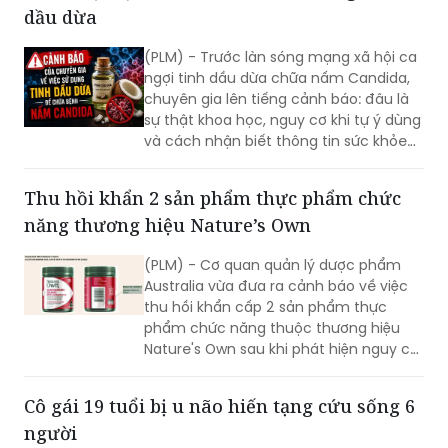
kênh truyền thông chính thống, quy
Bản tin Y tế số 7: Chuyên gia cảnh báo nguy
trình xác thực nhân viên và đưa ra
cơ từ việc tự chữa nấm Candida bằng tinh
cảnh báo nghiêm túc nhằm bảo vệ
quyền lợi cho khách hàng.
dầu dừa
(PLM) - Trước làn sóng mạng xã hội ca
ngợi tinh dầu dừa chữa nấm Candida,
chuyên gia lên tiếng cảnh báo: đâu là
sự thật khoa học, nguy cơ khi tự ý dùng
và cách nhận biết thông tin sức khỏe
sai lệch?
Thu hồi khẩn 2 sản phẩm thực phẩm chức
năng thương hiệu Nature’s Own
(PLM) - Cơ quan quản lý dược phẩm
Australia vừa đưa ra cảnh báo về việc
thu hồi khẩn cấp 2 sản phẩm thực
phẩm chức năng thuộc thương hiệu
Nature's Own sau khi phát hiện nguy cơ
có thể tồn tại mảnh kính bên trong lọ