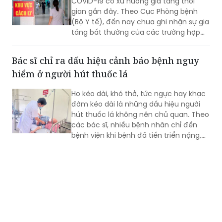
COVID-19 có xu hướng gia tăng thời
gian gần đây. Theo Cục Phòng bệnh
(Bộ Y tế), đến nay chưa ghi nhận sự gia
tăng bất thường của các trường hợp
nặng hoặc tử vong do COVID-19. Tuy
nhiên, mọi người, đặc biệt 6 nhóm
Bác sĩ chỉ ra dấu hiệu cảnh báo bệnh nguy
người có nguy cơ cao vẫn phải chủ
hiểm ở người hút thuốc lá
động phòng bệnh...
Ho kéo dài, khó thở, tức ngực hay khạc
đờm kéo dài là những dấu hiệu người
hút thuốc lá không nên chủ quan. Theo
các bác sĩ, nhiều bệnh nhân chỉ đến
bệnh viện khi bệnh đã tiến triển nặng,
trong khi phần lớn các bệnh lý hô hấp
nguy hiểm như bệnh phổi tắc nghẽn
mạn tính (COPD), viêm phế quản mạn
hay ung thư phổi đều có liên quan đến
việc hút thuốc lá hoặc thường xuyên
tiếp xúc với khói thuốc.