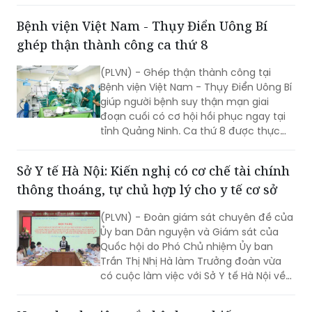
lãnh đạo tỉnh Cà Mau nhằm đánh giá
hiện trạng, tháo gỡ khó khăn, định
Bệnh viện Việt Nam - Thụy Điển Uông Bí
hướng phát triển hệ thống y tế địa
ghép thận thành công ca thứ 8
phương theo hướng hiện đại, đồng bộ,
đáp ứng yêu cầu chăm sóc sức khỏe
(PLVN) - Ghép thận thành công tại
nhân dân trong giai đoạn mới.
Bệnh viện Việt Nam - Thụy Điển Uông Bí
giúp người bệnh suy thận mạn giai
đoạn cuối có cơ hội hồi phục ngay tại
tỉnh Quảng Ninh. Ca thứ 8 được thực
hiện với sự hỗ trợ của Bệnh viện Việt
Đức.
Sở Y tế Hà Nội: Kiến nghị có cơ chế tài chính
thông thoáng, tự chủ hợp lý cho y tế cơ sở
(PLVN) - Đoàn giám sát chuyên đề của
Ủy ban Dân nguyện và Giám sát của
Quốc hội do Phó Chủ nhiệm Ủy ban
Trần Thị Nhị Hà làm Trưởng đoàn vừa
có cuộc làm việc với Sở Y tế Hà Nội về
việc “giải quyết kiến nghị của cử tri về
bảo đảm nhân lực y tế nhằm nâng cao