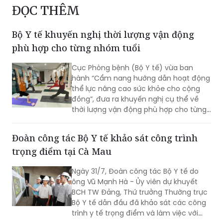
ĐỌC THÊM
Bộ Y tế khuyến nghị thời lượng vận động
phù hợp cho từng nhóm tuổi
Cục Phòng bệnh (Bộ Y tế) vừa ban
hành “Cẩm nang hướng dẫn hoạt động
thể lực nâng cao sức khỏe cho cộng
đồng”, đưa ra khuyến nghị cụ thể về
thời lượng vận động phù hợp cho từng
nhóm tuổi, từ trẻ em dưới 1 tuổi đến
người cao tuổi nhằm nâng cao sức
Đoàn công tác Bộ Y tế khảo sát công trình
khỏe và phòng ngừa bệnh tật.
trọng điểm tại Cà Mau
Ngày 31/7, Đoàn công tác Bộ Y tế do
ông Vũ Mạnh Hà - Ủy viên dự khuyết
BCH TW Đảng, Thứ trưởng Thường trực
Bộ Y tế dẫn đầu đã khảo sát các công
trình y tế trọng điểm và làm việc với