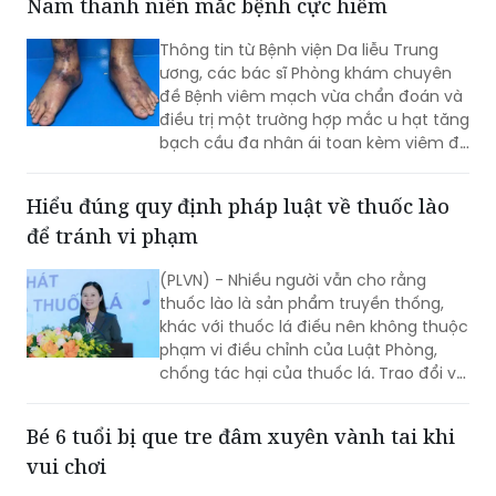
Nam thanh niên mắc bệnh cực hiếm
chất lượng hoạt động của trạm y tế
(TYT) trong bối cảnh tổ chức chính
Thông tin từ Bệnh viện Da liễu Trung
quyền địa phương 2 cấp (CQĐP2C)”.
ương, các bác sĩ Phòng khám chuyên
đề Bệnh viêm mạch vừa chẩn đoán và
điều trị một trường hợp mắc u hạt tăng
bạch cầu đa nhân ái toan kèm viêm đa
mạch (Eosinophilic Granulomatosis
with Polyangiitis - EGPA) – một bệnh lý
Hiểu đúng quy định pháp luật về thuốc lào
viêm mạch máu kích thước nhỏ và
để tránh vi phạm
trung bình rất hiếm gặp, đặc biệt ở
người châu Á.
(PLVN) - Nhiều người vẫn cho rằng
thuốc lào là sản phẩm truyền thống,
khác với thuốc lá điếu nên không thuộc
phạm vi điều chỉnh của Luật Phòng,
chống tác hại của thuốc lá. Trao đổi với
phóng viên Báo Pháp luật Việt Nam, Ths.
Nguyễn Thị Thu Hương - chuyên gia về
Bé 6 tuổi bị que tre đâm xuyên vành tai khi
phòng, chống tác hại của thuốc lá
vui chơi
khẳng định đây là cách hiểu không
đúng. Thuốc lào là một dạng thuốc lá