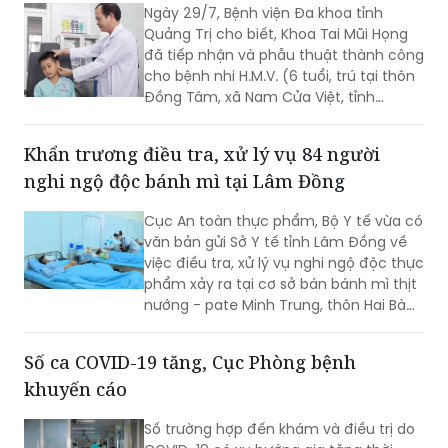
Ngày 29/7, Bệnh viện Đa khoa tỉnh
theo quy định của pháp luật, vì vậy mọi
Quảng Trị cho biết, Khoa Tai Mũi Họng
quy định về địa điểm cấm hút, xử phạt
đã tiếp nhận và phẫu thuật thành công
vi phạm và trách nhiệm của người
cho bệnh nhi H.M.V. (6 tuổi, trú tại thôn
quản lý đều được áp dụng tương tự
Đồng Tâm, xã Nam Cửa Việt, tỉnh
như đối với thuốc lá điếu.
Quảng Trị) bị que tre đâm xuyên vành
tai trái.
Khẩn trương điều tra, xử lý vụ 84 người
nghi ngộ độc bánh mì tại Lâm Đồng
Cục An toàn thực phẩm, Bộ Y tế vừa có
văn bản gửi Sở Y tế tỉnh Lâm Đồng về
việc điều tra, xử lý vụ nghi ngộ độc thực
phẩm xảy ra tại cơ sở bán bánh mì thịt
nướng - pate Minh Trung, thôn Hai Bà
Trưng, xã Nam Ban Lâm Hà.
Số ca COVID-19 tăng, Cục Phòng bệnh
khuyến cáo
Số trường hợp đến khám và điều trị do