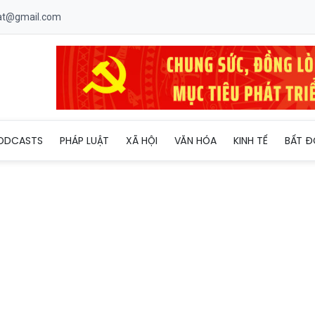
uat@gmail.com
ề vụ cháy 'chung cư mini': Địa phương buông lỏng quản lý trong
ODCASTS
PHÁP LUẬT
XÃ HỘI
VĂN HÓA
KINH TẾ
BẤT Đ