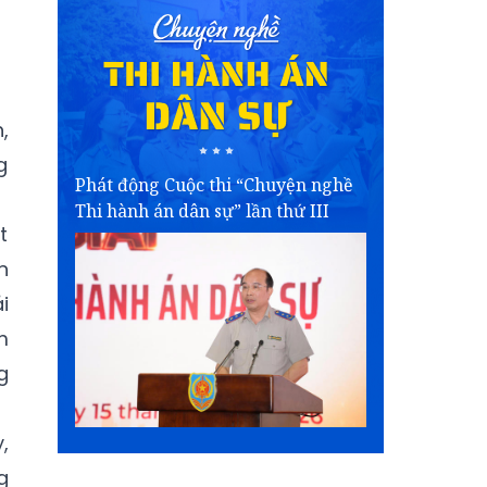
,
g
Phát động Cuộc thi “Chuyện nghề
Thi hành án dân sự” lần thứ III
t
n
i
m
g
,
g