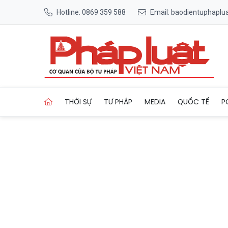
Hotline: 0869 359 588
Email: baodientuphapl
Trang chủ Bộ Xây dựng nói v
THỜI SỰ
TƯ PHÁP
MEDIA
QUỐC TẾ
P