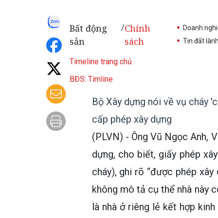
Bất động
Chính
/
Doanh nghi
sản
sách
Tin đất làn
Timeline trang chủ
BĐS: Timline
Bộ Xây dựng nói về vụ cháy 'c
cấp phép xây dựng
(PLVN) - Ông Vũ Ngọc Anh, V
dựng, cho biết, giấy phép x
cháy), ghi rõ “được phép xây 
không mô tả cụ thể nhà này có
là nhà ở riêng lẻ kết hợp kin