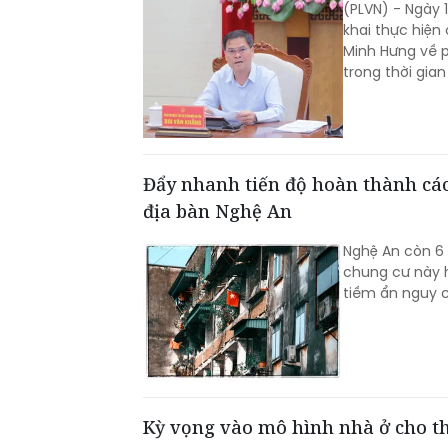
(PLVN) - Ngày 
khai thực hiện
Minh Hưng về p
trong thời gian 
Đẩy nhanh tiến độ hoàn thành các t
địa bàn Nghệ An
Nghệ An còn 6
chung cư này 
tiềm ẩn nguy 
Kỳ vọng vào mô hình nhà ở cho t