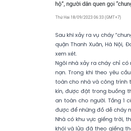
hộ”, người dân quen gọi “chun
Thứ Hai 18/09/2023 06:33 (GMT+7)
Sau khi xảy ra vụ cháy “chu
quận Thanh Xuân, Hà Nội, Đ
xem xét.
Ngôi nhà xảy ra cháy chỉ có
nạn. Trong khi theo yêu cầ
toàn cho nhà và công trình 
kín, được đặt trong buồng t
an toàn cho người. Tầng 1 
được để những đồ dễ cháy nh
Nhà có khu vực giếng trời, t
khói và lửa đã theo giếng t