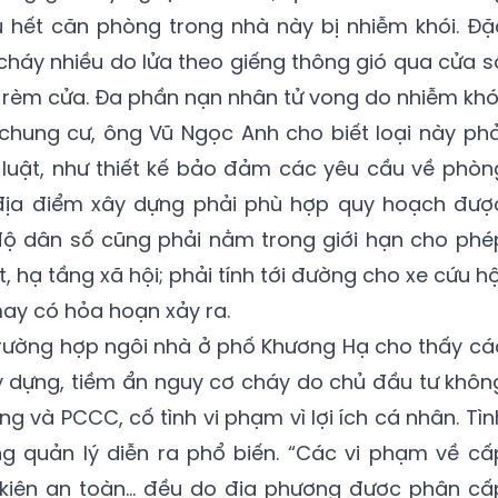
u hết căn phòng trong nhà này bị nhiễm khói. Đặ
cháy nhiều do lửa theo giếng thông gió qua cửa s
ư rèm cửa. Đa phần nạn nhân tử vong do nhiễm khói
 chung cư, ông Vũ Ngọc Anh cho biết loại này phả
 luật, như thiết kế bảo đảm các yêu cầu về phòn
 địa điểm xây dựng phải phù hợp quy hoạch đượ
độ dân số cũng phải nằm trong giới hạn cho phé
 hạ tầng xã hội; phải tính tới đường cho xe cứu hộ
may có hỏa hoạn xảy ra.
rường hợp ngôi nhà ở phố Khương Hạ cho thấy cá
y dựng, tiềm ẩn nguy cơ cháy do chủ đầu tư khôn
g và PCCC, cố tình vi phạm vì lợi ích cá nhân. Tìn
g quản lý diễn ra phổ biến. “Các vi phạm về cấ
iện an toàn... đều do địa phương được phân cấ