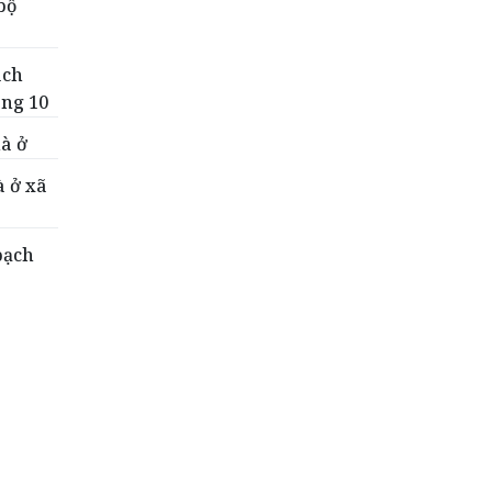
bộ
ách
áng 10
hà ở
à ở xã
bạch