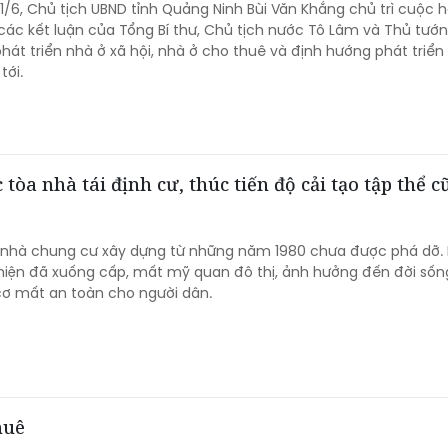
11/6, Chủ tịch UBND tỉnh Quảng Ninh Bùi Văn Khắng chủ trì cuộc h
 các kết luận của Tổng Bí thư, Chủ tịch nước Tô Lâm và Thủ tướn
hát triển nhà ở xã hội, nhà ở cho thuê và định hướng phát triển
tới.
òa nhà tái định cư, thúc tiến độ cải tạo tập thể c
 nhà chung cư xây dựng từ những năm 1980 chưa được phá dỡ.
hiện đã xuống cấp, mất mỹ quan đô thị, ảnh hưởng đến đời sốn
cơ mất an toàn cho người dân.
huê