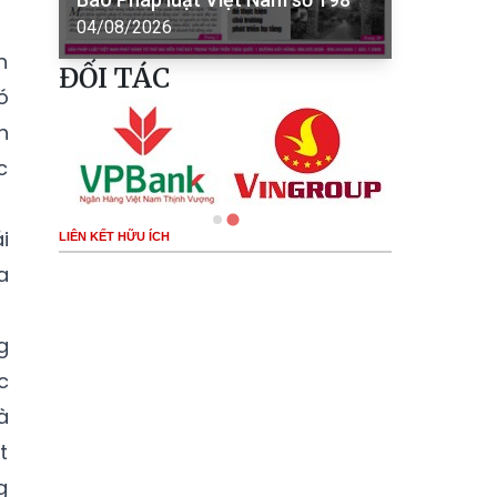
04/08/2026
n
ĐỐI TÁC
ó
h
c
i
LIÊN KẾT HỮU ÍCH
a
g
c
à
t
g