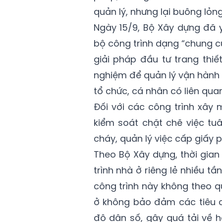
quản lý, nhưng lại buông lỏn
Ngày 15/9, Bộ Xây dựng đã 
bộ công trình dạng “chung cư
giải pháp đầu tư trang thiế
nghiệm để quản lý vận hành 
tổ chức, cá nhân có liên quan
Đối với các công trình xây
kiểm soát chặt chẽ việc tu
cháy, quản lý việc cấp giấy 
Theo Bộ Xây dựng, thời gian
trình nhà ở riêng lẻ nhiều 
công trình này không theo q
ở không bảo đảm các tiêu 
độ dân số, gây quá tải về h