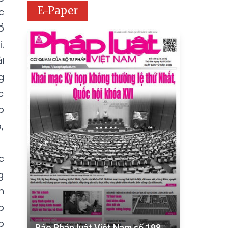
E-Paper
c
ổ
.
i
g
c
p
,
c
g
h
p
p
Báo Pháp luật Việt Nam số 198