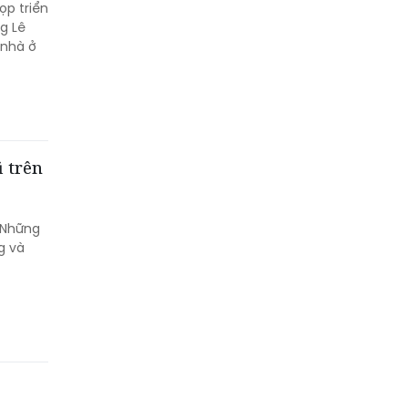
ọp triển
g Lê
 nhà ở
ũ trên
 Những
g và