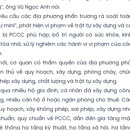
g”, ông Vũ Ngọc Anh nói.
yêu cầu các địa phương khẩn trương rà soát toà
 mini”, phát hiện vi phạm về trật tự xây dựng và c
t bị PCCC phù hợp; bố trí người có sức khỏe, kin
tòa nhà; xử lý nghiêm các hành vi vi phạm của cá
.
 mới, cơ quan có thẩm quyền của địa phương phả
ân thủ về quy hoạch, xây dựng, phòng cháy, chữ
phép xây dựng, chất lượng và trật tự xây dựng.
 qua nhiều hộ gia đình, cá nhân đã xây dựng côn
tầng, nhiều căn hộ ở hoặc ngăn phòng cho thuê. Cá
uy hoạch, xây không phép, sai phép, xây dựng nh
chuẩn, quy chuẩn về PCCC, dẫn đến gia tăng mậ
ệ thống hạ tầng kỹ thuật, hạ tầng xã hội, hạ tần