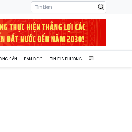
 cấp phép xây dựng
ỘNG SẢN
BẠN ĐỌC
TIN ĐỊA PHƯƠNG