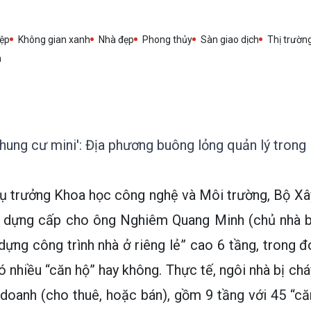
ệp
Không gian xanh
Nhà đẹp
Phong thủy
Sàn giao dịch
Thị trườn
h
hung cư mini': Địa phương buông lỏng quản lý trong
ụ trưởng Khoa học công nghệ và Môi trường, Bộ Xâ
ây dựng cấp cho ông Nghiêm Quang Minh (chủ nhà b
dựng công trình nhà ở riêng lẻ” cao 6 tầng, trong đ
 nhiều “căn hộ” hay không. Thực tế, ngôi nhà bị chá
h doanh (cho thuê, hoặc bán), gồm 9 tầng với 45 “că