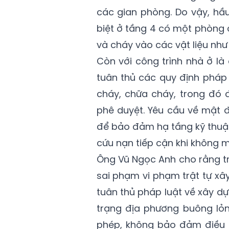
các gian phòng. Do vậy, hầ
biệt ở tầng 4 có một phòng 
và cháy vào các vật liệu nh
Còn với công trình nhà ở là
tuân thủ các quy định pháp
cháy, chữa cháy, trong đó
phê duyệt. Yêu cầu về mật 
để bảo đảm hạ tầng kỹ thuật,
cứu nạn tiếp cận khi không 
Ông Vũ Ngọc Anh cho rằng t
sai phạm vi phạm trật tự xâ
tuân thủ pháp luật về xây dựn
trạng địa phương buông lỏn
phép, không bảo đảm điều k