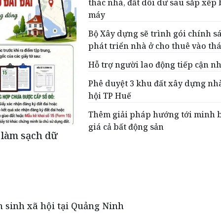
thác nhà, đất dôi dư sau sắp xếp 
máy
Bộ Xây dựng sẽ trình gói chính s
phát triển nhà ở cho thuê vào th
Hỗ trợ người lao động tiếp cận n
Phê duyệt 3 khu đất xây dựng nh
hội TP Huế
Thêm giải pháp hướng tới minh 
giá cả bất động sản
 làm sạch dữ
 sinh xã hội tại Quảng Ninh