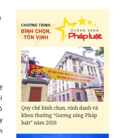
g
y
ị
Quy chế bình chọn, vinh danh và
ó
khen thưởng “Gương sáng Pháp
y
luật” năm 2026
n