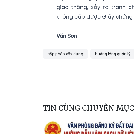
giao thông, xảy ra tranh c
không cấp được Giấy chứng n
Văn Sơn
cấp phép xây dựng
buông lỏng quản lý
TIN CÙNG CHUYÊN MỤC