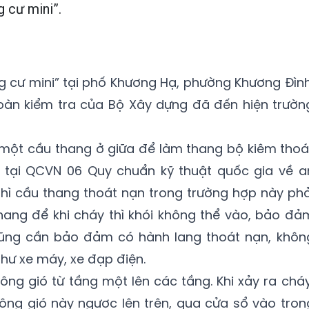
g cư mini”.
ng cư mini” tại phố Khương Hạ, phường Khương Đình
oàn kiểm tra của Bộ Xây dựng đã đến hiện trườn
 một cầu thang ở giữa để làm thang bộ kiêm thoá
u tại QCVN 06 Quy chuẩn kỹ thuật quốc gia về a
thì cầu thang thoát nạn trong trường hợp này phả
hang để khi cháy thì khói không thể vào, bảo đả
cũng cần bảo đảm có hành lang thoát nạn, khôn
ư xe máy, xe đạp điện.
hông gió từ tầng một lên các tầng. Khi xảy ra cháy
hông gió này ngược lên trên, qua cửa sổ vào tron