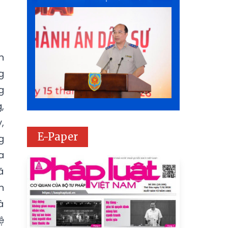
n
g
g
,
,
E-Paper
g
a
ã
n
à
ệ