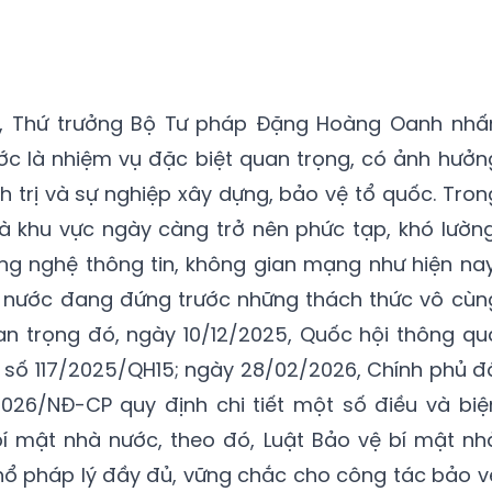
hị, Thứ trưởng Bộ Tư pháp Đặng Hoàng Oanh nhấ
c là nhiệm vụ đặc biệt quan trọng, có ảnh hưởn
nh trị và sự nghiệp xây dựng, bảo vệ tổ quốc. Tron
và khu vực ngày càng trở nên phức tạp, khó lường
ng nghệ thông tin, không gian mạng như hiện nay
 nước đang đứng trước những thách thức vô cùn
an trọng đó, ngày 10/12/2025, Quốc hội thông qu
 số 117/2025/QH15; ngày 28/02/2026, Chính phủ đ
026/NĐ-CP quy định chi tiết một số điều và biệ
bí mật nhà nước, theo đó, Luật Bảo vệ bí mật nh
ổ pháp lý đầy đủ, vững chắc cho công tác bảo v