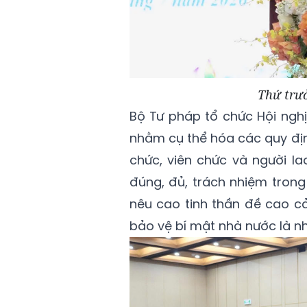
Thứ trư
Bộ Tư pháp tổ chức Hội nghị
nhằm cụ thể hóa các quy địn
chức, viên chức và người l
đúng, đủ, trách nhiệm tron
nêu cao tinh thần đề cao cả
bảo vệ bí mật nhà nước là nh