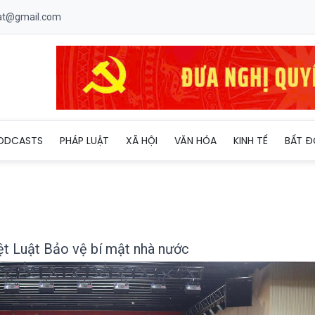
uat@gmail.com
ến, quán triệt Luật Bảo vệ bí mật nhà nước
ODCASTS
PHÁP LUẬT
XÃ HỘI
VĂN HÓA
KINH TẾ
BẤT Đ
iệt Luật Bảo vệ bí mật nhà nước