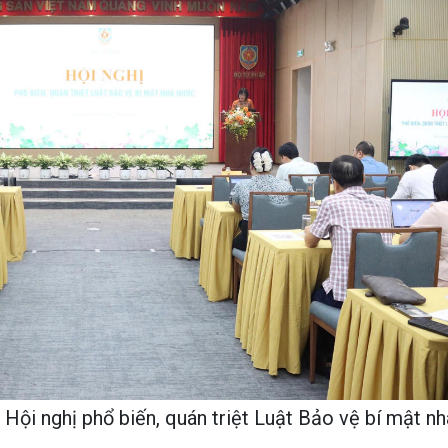
Hội nghị phổ biến, quán triệt Luật Bảo vệ bí mật nh