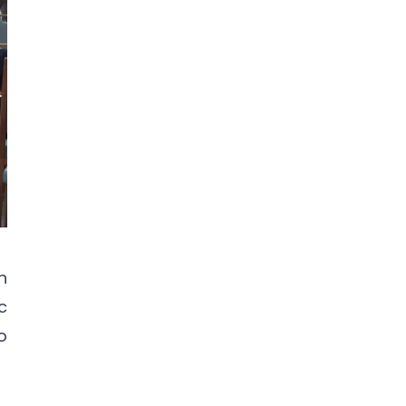
n
c
o