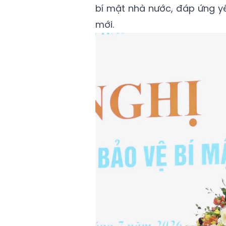
bí mật nhà nước, đáp ứng yê
mới.