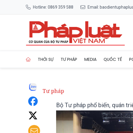
Hotline: 0869 359 588
Email: baodientuphapl
Trang chủ Bộ Tư pháp phổ bi
THỜI SỰ
TƯ PHÁP
MEDIA
QUỐC TẾ
P
Tư pháp
Bộ Tư pháp phổ biến, quán tr