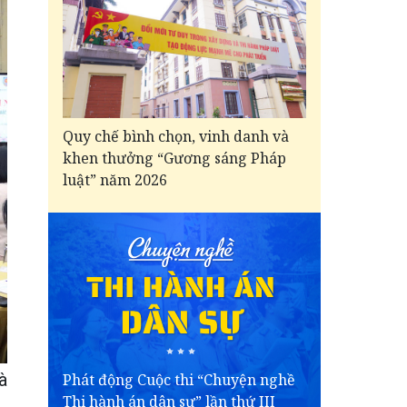
Quy chế bình chọn, vinh danh và
khen thưởng “Gương sáng Pháp
luật” năm 2026
à
Phát động Cuộc thi “Chuyện nghề
Thi hành án dân sự” lần thứ III