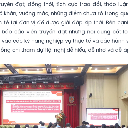
uyền đạt; đồng thời, tích cực trao đổi, thảo luận
hó khăn, vướng mắc, những điểm chưa rõ trong qu
c tế tại đơn vị để được giải đáp kịp thời. Bên cạn
áo cáo viên truyền đạt những nội dung cốt lõi
vào các kỹ năng nghiệp vụ thực tế và các hành v
ng chí tham dự Hội nghị dễ hiểu, dễ nhớ và dễ á