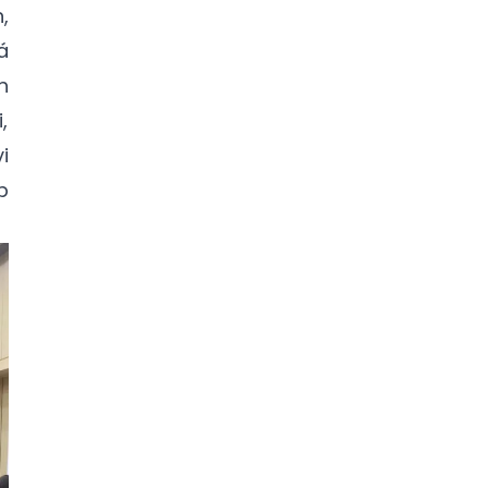
,
á
h
,
i
p