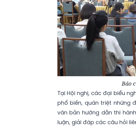
Báo c
Tại Hội nghị, các đại biểu ng
phổ biến, quán triệt những
văn bản hướng dẫn thi hành;
luận, giải đáp các câu hỏi liê