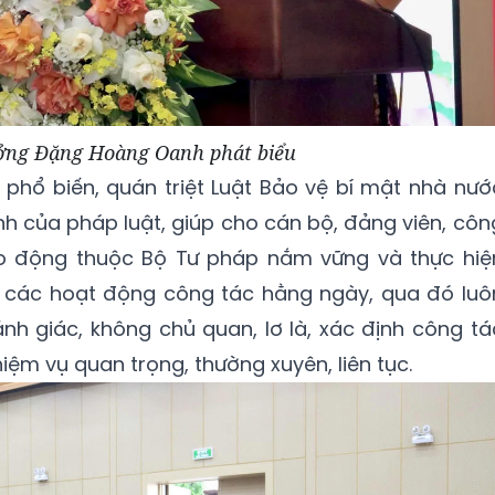
ởng Đặng Hoàng Oanh phát biểu
 phổ biến, quán triệt Luật Bảo vệ bí mật nhà nướ
h của pháp luật, giúp cho cán bộ, đảng viên, côn
ao động thuộc Bộ Tư pháp nắm vững và thực hiệ
g các hoạt động công tác hằng ngày, qua đó luô
nh giác, không chủ quan, lơ là, xác định công tá
iệm vụ quan trọng, thường xuyên, liên tục.