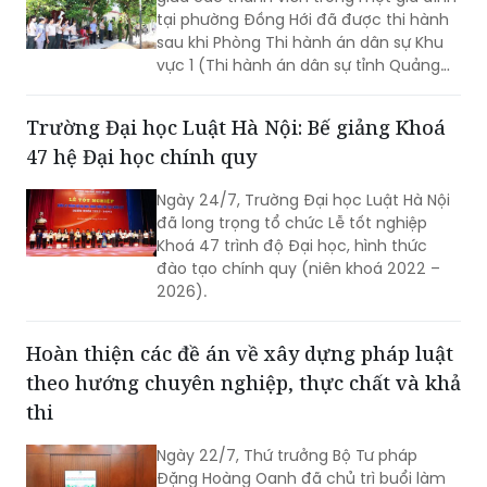
tại phường Đồng Hới đã được thi hành
sau khi Phòng Thi hành án dân sự Khu
vực 1 (Thi hành án dân sự tỉnh Quảng
Trị) tổ chức cưỡng chế, hoàn tất việc
chuyển giao quyền sử dụng đất và bàn
Trường Đại học Luật Hà Nội: Bế giảng Khoá
giao tài sản theo nội dung bản án.
47 hệ Đại học chính quy
Ngày 24/7, Trường Đại học Luật Hà Nội
đã long trọng tổ chức Lễ tốt nghiệp
Khoá 47 trình độ Đại học, hình thức
đào tạo chính quy (niên khoá 2022 –
2026).
Hoàn thiện các đề án về xây dựng pháp luật
theo hướng chuyên nghiệp, thực chất và khả
thi
Ngày 22/7, Thứ trưởng Bộ Tư pháp
Đặng Hoàng Oanh đã chủ trì buổi làm