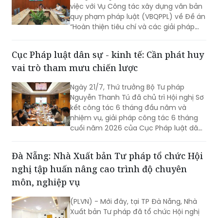
việc với Vụ Công tác xây dựng văn bản
quy phạm pháp luật (VBQPPL) về Đề án
“Hoàn thiện tiêu chí và các giải pháp
nâng cao chất lượng đội ngũ người làm
công tác xây dựng thể chế, pháp luật”;
Cục Pháp luật dân sự - kinh tế: Cần phát huy
Quyết định của Thủ tướng Chính phủ
vai trò tham mưu chiến lược
về Đề án thực hiện soạn thảo VBQPPL
tập trung, chuyên nghiệp; tình hình
Ngày 21/7, Thứ trưởng Bộ Tư pháp
triển khai Quyết định số 1205/QĐ-TTg
Nguyễn Thanh Tú đã chủ trì Hội nghị Sơ
ngày 06/7/2026 của Thủ tướng Chính
kết công tác 6 tháng đầu năm và
phủ về việc phê duyệt Đề án thí điểm
nhiệm vụ, giải pháp công tác 6 tháng
việc đánh giá chấm điểm về công tác
cuối năm 2026 của Cục Pháp luật dân
xây dựng pháp luật.
sự - kinh tế.
Đà Nẵng: Nhà Xuất bản Tư pháp tổ chức Hội
nghị tập huấn nâng cao trình độ chuyên
môn, nghiệp vụ
(PLVN) - Mới đây, tại TP Đà Nẵng, Nhà
Xuất bản Tư pháp đã tổ chức Hội nghị