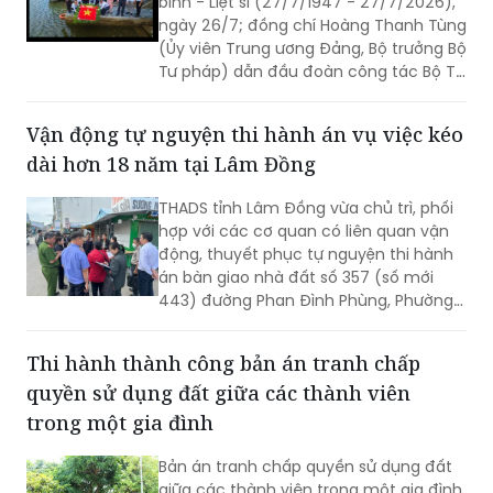
binh - Liệt sĩ (27/7/1947 - 27/7/2026),
ngày 26/7; đồng chí Hoàng Thanh Tùng
(Ủy viên Trung ương Đảng, Bộ trưởng Bộ
Tư pháp) dẫn đầu đoàn công tác Bộ Tư
pháp đến dâng hoa, dâng hương tưởng
niệm các Anh hùng liệt sĩ tại nhiều “địa
Vận động tự nguyện thi hành án vụ việc kéo
chỉ đỏ” trên địa bàn tỉnh Quảng Trị, bày
dài hơn 18 năm tại Lâm Đồng
tỏ lòng biết ơn sâu sắc đối với những
người đã hy sinh vì độc lập, tự do của
THADS tỉnh Lâm Đồng vừa chủ trì, phối
Tổ quốc.
hợp với các cơ quan có liên quan vận
động, thuyết phục tự nguyện thi hành
án bàn giao nhà đất số 357 (số mới
443) đường Phan Đình Phùng, Phường
Xuân Hương - Đà Lạt cho người mua
trúng đấu giá. Đây là vụ việc phức tạp,
Thi hành thành công bản án tranh chấp
kéo dài hơn 18 năm nay.
quyền sử dụng đất giữa các thành viên
trong một gia đình
Bản án tranh chấp quyền sử dụng đất
giữa các thành viên trong một gia đình