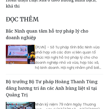
khả thi
ĐỌC THÊM
Bắc Ninh quan tâm hỗ trợ pháp lý cho
doanh nghiệp
(PLVN) - Sở Tư pháp tỉnh Bắc Ninh vừa
phối hợp với các đơn vị liên quan tổ
chức Hội nghị hỗ trợ pháp lý cho cho
doanh nghiệp nhỏ và vừa, hợp tác xã,
hộ kinh doanh. Hội nghị nhằm phổ biến
kịp thời các quy định pháp luật mới, giải
đáp những vướng mắc phát sinh trong
Bộ trưởng Bộ Tư pháp Hoàng Thanh Tùng
quá trình sản xuất, kinh doanh và tăng
dâng hương tri ân các Anh hùng liệt sĩ tại
cường đối thoại với cộng đồng doanh
nghiệp.
Quảng Trị
Nhân kỷ niệm 79 năm Ngày Thương