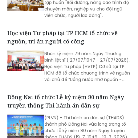
tập huấn "Bồi dưỡng, nâng cao trình độ
chuyên môn, nghiệp vụ cho đội ngũ
viên chức, người lao động".
Học viện Tư pháp tại TP HCM tổ chức về
nguồn, tri ân người có công
Nhân kỷ niệm 79 năm Ngày Thương
binh liệt sĩ ( 27/07/1947 - 27/07/2026),
Học viện Tư pháp (HVTP) Cơ sở tại TP
HCM đã tổ chức chương trình về nguồn
với chủ đề “Uống nước nhớ nguồn -
gắn kết yêu thương”; dâng hoa, dâng
hương tưởng niệm các anh hùng liệt sĩ,
Đồng Nai tổ chức Lễ kỷ niệm 80 năm Ngày
tri ân người có công cùng các hoạt
truyền thống Thi hành án dân sự
động thiện nguyện tại xã Đức Trọng,
tỉnh Lâm Đồng.
(PLVN) - Thi hành án dân sự (THADS)
thành phố Đồng Nai vừa long trọng tổ
chức Lễ kỷ niệm 80 năm Ngày truyền
thống THADS (19-7-1946 - 19-7-2026).