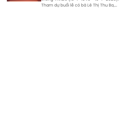
Tham dự buổi lễ có bà Lê Thị Thu Ba,
nguyên Thứ trưởng Bộ Tư pháp; bà
Nguyễn Thị Hoàng Giang, Phó Cục
trưởng Cục Quản lý THADS (Bộ Tư
pháp). Về phía thành phố Đồng Nai có
Phó Chủ tịch UBND thành phố Nguyễn
Thị Hoàng cùng lãnh đạo các sở, ban,
ngành và các đơn vị liên quan tham dự.